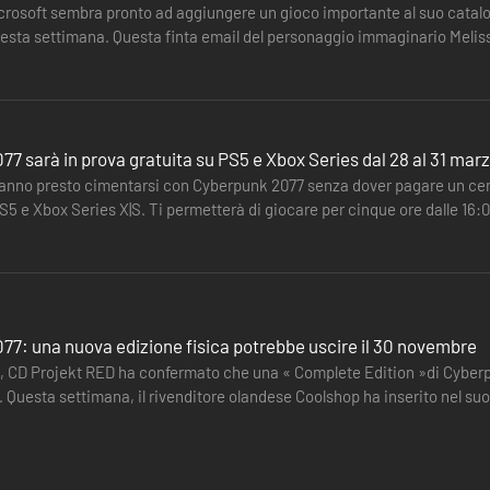
Microsoft sembra pronto ad aggiungere un gioco importante al suo catalo
questa settimana. Questa finta email del personaggio immaginario Melis
7 sarà in prova gratuita su PS5 e Xbox Series dal 28 al 31 mar
tranno presto cimentarsi con Cyberpunk 2077 senza dover pagare un cen
5 e Xbox Series X|S. Ti permetterà di giocare per cinque ore dalle 16:0
o…
77: una nuova edizione fisica potrebbe uscire il 30 novembre
rmato che una « Complete Edition »di Cyberpunk 2077 è in arrivo. Tuttavia, non conosciamo ancora la
.. Questa settimana, il rivenditore olandese Coolshop ha inserito nel s
ioco…