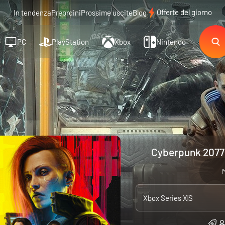
Offerte del giorno
In tendenza
Preordini
Prossime uscite
Blog
PC
PlayStation
Xbox
Nintendo
Cyberpunk 2077:
M
Xbox Series X|S
8