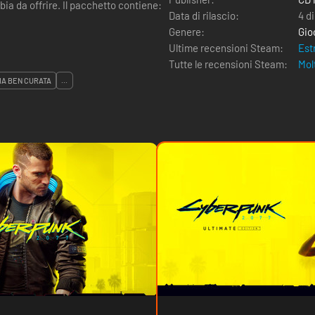
pacchetto contiene:
Data di rilascio:
4 d
Genere:
Gio
Ultime recensioni Steam:
Est
Tutte le recensioni Steam:
Mol
IA BEN CURATA
...