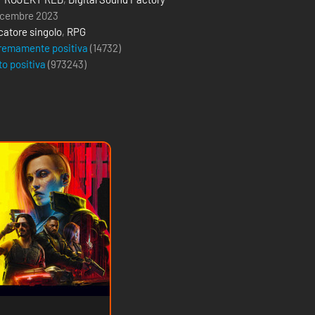
icembre 2023
catore singolo
,
RPG
remamente positiva
(14732)
to positiva
(
973243
)