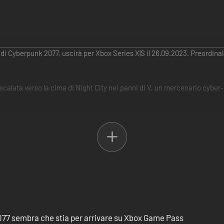
di Cyberpunk 2077, uscirà per Xbox Series X|S il 26.09.2023. Preordinal
scalata verso la cima di Night City nei panni di V, un mercenario cyber
erto ambientato nella più letale delle città dell’oscuro futuro. Acco
ua leggenda esplorando i segreti di un potente impianto cibernetico.
punk 2077. Immergiti nell’oscuro mondo dello spionaggio e fatti coinvolg
icati in una ragnatela di lealtà tradite e fai ciò che è necessario per s
77 sembra che stia per arrivare su Xbox Game Pass