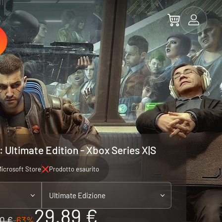
 Ultimate Edition - Xbox Series X|S
icrosoft Store
Prodotto esaurito
Ultimate Edizione
29.89 €
0 €
-63%