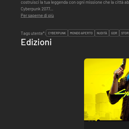
costruisci la tua leggenda con ogni missione che la città abbia da offrire. Il 
Cyberpunk 2077...
Per saperne di più
Tags utente*:
CYBERPUNK
MONDO APERTO
NUDITÀ
GDR
STOR
Edizioni