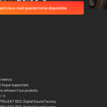
ami via e-mail quando torna disponibile
i elenco
i lingue supportate
e attivare il tuo prodotto
I 18
 PROJEKT RED
,
Digital Sound Factory
 PROJEKT RED
,
Digital Sound Factory