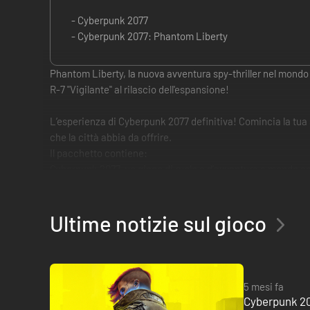
- Cyberpunk 2077
- Cyberpunk 2077: Phantom Liberty
Phantom Liberty, la nuova avventura spy-thriller nel mondo 
R-7 "Vigilante" al rilascio dell'espansione!
L’esperienza di Cyberpunk 2077 definitiva! Comincia la tua 
che la città abbia da offrire.
Il pacchetto contiene:
Cyberpunk 2077, un gioco di ruolo e d’avventura a mondo ap
da tempo e interpretato da Keanu Reeves, fai crescere la t
Phantom Liberty, una nuova avventura spy-thriller per Cyber
Ultime notizie sul gioco
Insieme all’agente dormiente Solomon Reed (Idris Elba), distr
5 mesi fa
Cyberpunk 20