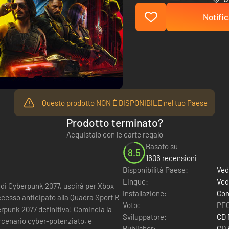
Notific
Questo prodotto NON È DISPONIBILE nel tuo Paese
Prodotto terminato?
Acquistalo con le carte regalo
Basato su
8.5
1606 recensioni
Disponibilità Paese:
Ved
Lingue:
Ved
 di Cyberpunk 2077, uscirà per Xbox
Installazione:
Com
accesso anticipato alla Quadra Sport R-
Voto:
PEG
Sviluppatore:
CD
ercenario cyber-potenziato, e
Publisher:
CD