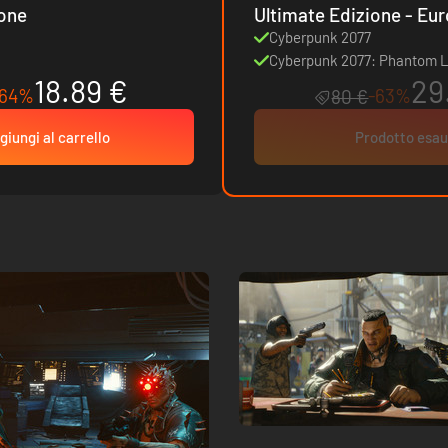
ione
Ultimate Edizio
Cyberpunk 2077
Cyberpunk 2077: Phantom L
18.89 €
29
-64%
-63%
80 €
giungi al carrello
Prodotto esau