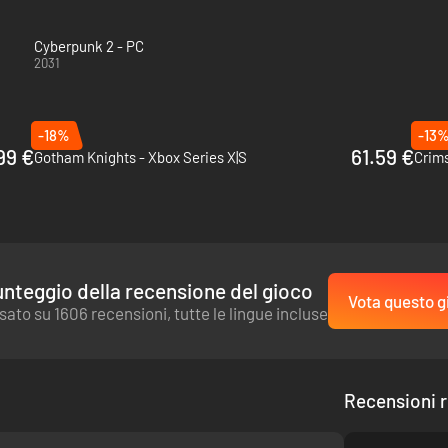
Cyberpunk 2 - PC
2031
-18%
-13
99 €
61.59 €
Gotham Knights - Xbox Series X|S
Crims
nteggio della recensione del gioco
Vota questo g
sato su 1606 recensioni, tutte le lingue incluse
Recensioni r