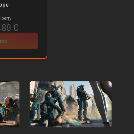
ne - Europe
iberty
.89 €
rito