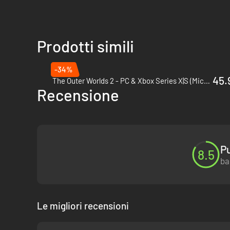
Prodotti simili
-34%
45.
The Outer Worlds 2 - PC & Xbox Series X|S (Microsoft Store)
Recensione
Pu
8.5
ba
Le migliori recensioni