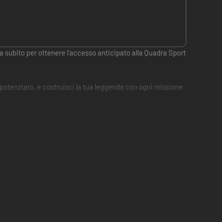
a subito per ottenere l'accesso anticipato alla Quadra Sport
-potenziato, e costruisci la tua leggenda con ogni missione
mpagnato da Johnny Silverhand, leggendario rockerboy morto
ere da una lotta politica dalle vaste ramificazioni.
opravvivere nel distretto di Dogtown governato dalla milizia.