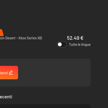
%
52.49 €
on Desert - Xbox Series X|S
Tutte le lingue
ioco!
ecenti