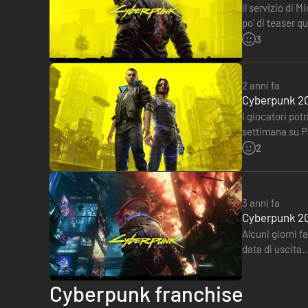
Il servizio di 
po' di teaser 
ha la lettera…
3
2 anni fa
Cyberpunk 207
I giocatori po
settimana su PS
Non è richiest
2
3 anni fa
Cyberpunk 20
Alcuni giorni fa, CD Projekt RED ha confe
data di uscita.
L'uscita del g
Cyberpunk franchise