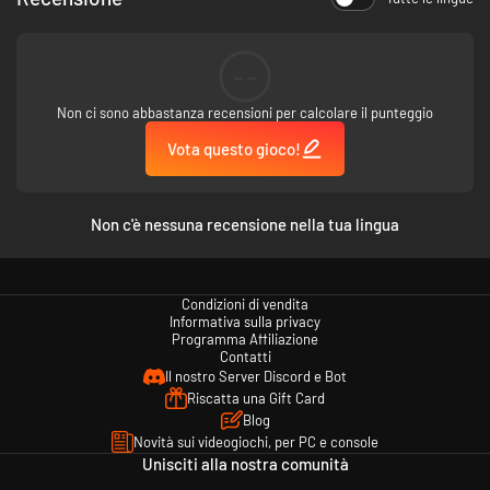
--
Ottieni ricompense giocando a modo tuo: quasi ogni azione che
compi ha un livello associato. Dal saltare all'arrampicarsi, dal
Non ci sono abbastanza recensioni per calcolare il punteggio
correre al nuotare, fino al wall running e altro ancora!
Vota questo gioco!
Non c'è nessuna recensione nella tua lingua
Condizioni di vendita
Informativa sulla privacy
Programma Affiliazione
Contatti
Il nostro Server Discord e Bot
Crea oggetti ed equipaggiamenti, cattura pesci rari, cucina piatti
Riscatta una Gift Card
esotici, prepara pozioni, trasformati in una bestia...
Blog
Novità sui videogiochi, per PC e console
Unisciti alla nostra comunità