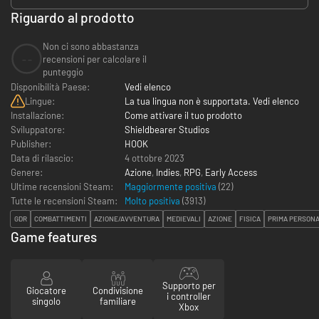
Riguardo al prodotto
Non ci sono abbastanza
--
recensioni per calcolare il
punteggio
Disponibilità Paese:
Vedi elenco
Lingue:
La tua lingua non è supportata. Vedi elenco
Installazione:
Come attivare il tuo prodotto
Sviluppatore:
Shieldbearer Studios
Publisher:
HOOK
Data di rilascio:
4 ottobre 2023
Genere:
Azione
,
Indies
,
RPG
,
Early Access
Ultime recensioni Steam:
Maggiormente positiva
(22)
Tutte le recensioni Steam:
Molto positiva
(
3913
)
GDR
COMBATTIMENTI
AZIONE/AVVENTURA
MEDIEVALI
AZIONE
FISICA
PRIMA PERSON
Game features
Supporto per
Giocatore
Condivisione
i controller
singolo
familiare
Xbox