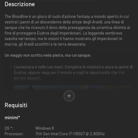
Descrizione
The Bloodline è un gioco di ruolo d'azione fantasy a mondo aperto in cui
vestirai i panni di un discendente della stirpe degli Araldi, una linea di
sangue che ha ricevuto il dono della preveggenza da un'antica divinità al
fine di proteggere Eudros dagli Imperdonati. La leggenda sembrava
svanita nel tempo, ma le visioni ti hanno mostrato gli Imperdonati in
marcia, gli Araldi sconfitti e la terra devastata.
Un viaggio non scritto nella pietra, ma col sangue.
L'avventura è nelle tue mani. Completa le missioni e aiuta la gente di
Eudros, oppure vaga per il mondo e cogli le opportunità che ti si
parano davanti.
Requisiti
minimi
*
OS *:
Windows 8
Processor:
11th Gen Intel Core i7-1165G7 @ 2.80GHz