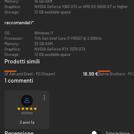
Memory:
16 GB RAM
Rinsalda i legami tra i regni, costruisci il villaggio e preparati per il
Graphics:
NVIDIA GeForce 1080 GTX or AMD RX-6800-XT or higher
ritorno degli Imperdonati.
Storage:
12 GB available space
raccomandati
*
OS:
Windows 11
Processor:
11th Gen Intel Core i7-1165G7 @ 2.80GHz
Memory:
32 GB RAM
Graphics:
NVIDIA GeForce RTX 3070 GTX
Storage:
12 GB available space
Prodotti simili
-37%
-79%
18.99 €
Of Ash and Steel - PC (Steam)
Battle Brothers - PC
1 commenti
Esplora il mondo, unisciti alle gilde, caccia creature magiche o
diventa cantastorie nella taverna locale: il mondo è a tua
disposizione per sperimentare come preferisci!
ottimo
3 anni fa
Recensione
Tutte le lingue