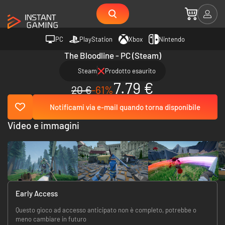
PC
PlayStation
Xbox
Nintendo
The Bloodline - PC (Steam)
Steam
Prodotto esaurito
7.79 €
20 €
-61%
Notificami via e-mail quando torna disponibile
Video e immagini
Early Access
Questo gioco ad accesso anticipato non è completo, potrebbe o
meno cambiare in futuro