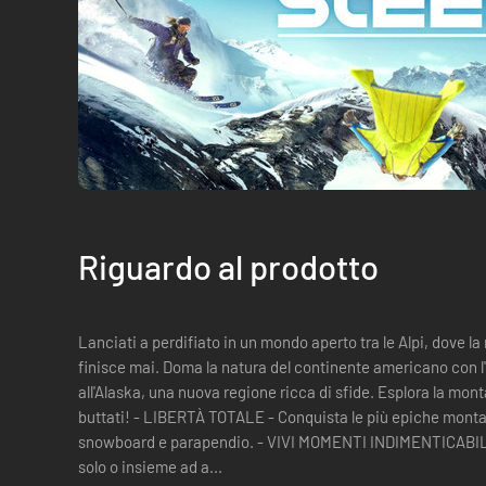
Riguardo al prodotto
Lanciati a perdifiato in un mondo aperto tra le Alpi, dove l
finisce mai. Doma la natura del continente americano con l'aggiornamento gratuito dedicato
all'Alaska, una nuova regione ricca di sfide. Esplora la mont
buttati! - LIBERTÀ TOTALE - Conquista le più epiche montagne del pianeta con sci, tute alari,
snowboard e parapendio. - VIVI MOMENTI INDIMENTICABILI CON ALTRI GIOCATORI - Buttati da
solo o insieme ad a...