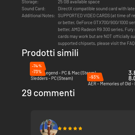
Storage:
25 GB available space
Sound Card:
DirectX compatible sound card with late
Additional Notes:
SUPPORTED VIDEO CARDS (at time of re
or better, GeForce GTX700/900/1000 se
better, AMD Radeon R9 300 series, Fury 
cards may work but are NOT officially su
supported chipsets, please visit the FAQ
Prodotti simili
PERIPHERAL SUPPORTED: Windows-com
required, optional controller
-74%
-73%
3.
Brutal Legend - PC & Mac (Steam)
-93%
8.
Sledders - PC (Steam)
AER – Memories of Old -
29 commenti