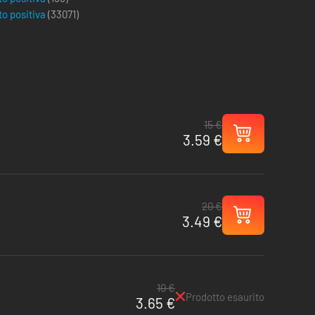
to positiva
(
33071
)
15 €
3.59 €
20 €
3.49 €
10 €
Prodotto esaurito
3.65 €