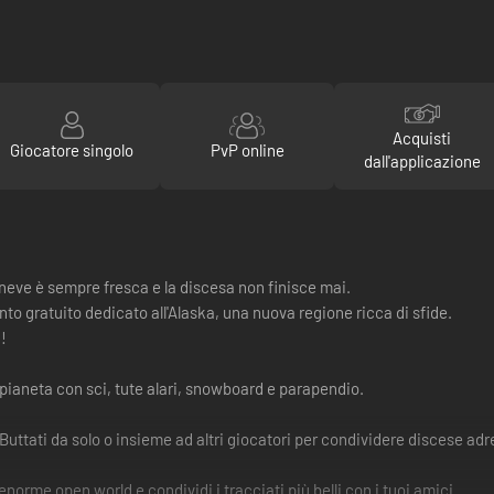
Acquisti
Giocatore singolo
PvP online
dall'applicazione
a neve è sempre fresca e la discesa non finisce mai.
o gratuito dedicato all'Alaska, una nuova regione ricca di sfide.
!
ianeta con sci, tute alari, snowboard e parapendio.
ati da solo o insieme ad altri giocatori per condividere discese adr
rme open world e condividi i tracciati più belli con i tuoi amici.