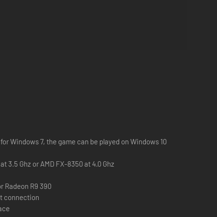
ivertimento. Sperimenta 360° di libertà visiva mentre eplori
è mai stata così fluida con l'insieme di funzionalità
nza migliore della tua vita.
d for Windows 7, the game can be played on Windows 10
S
K at 3.5 Ghz or AMD FX-8350 at 4.0 Ghz
or Radeon R9 390
t connection
pace