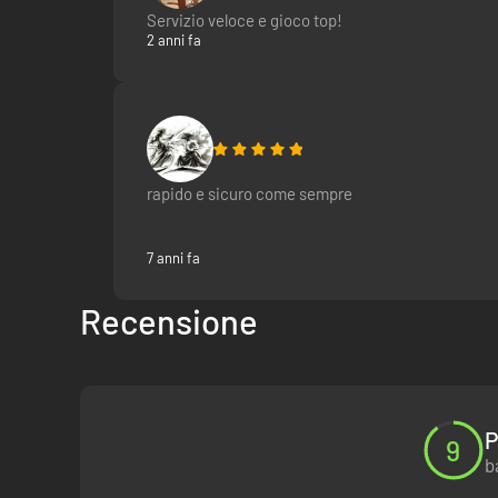
Servizio veloce e gioco top!
2 anni fa
rapido e sicuro come sempre
7 anni fa
Recensione
P
9
b