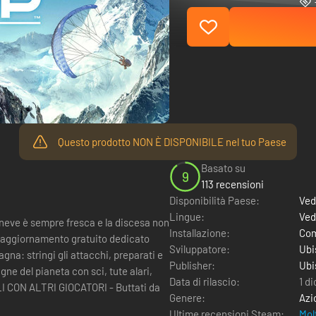
Questo prodotto NON È DISPONIBILE nel tuo Paese
Basato su
9
113 recensioni
Disponibilità Paese:
Ved
Lingue:
Ved
a neve è sempre fresca e la discesa non
Installazione:
Com
Sviluppatore:
Ubi
agna: stringi gli attacchi, preparati e
Publisher:
Ubi
Data di rilascio:
1 d
Genere:
Azi
Ultime recensioni Steam:
Mol