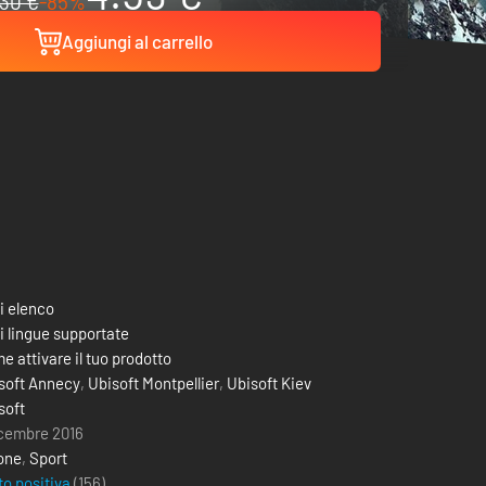
30 €
-85%
Aggiungi al carrello
i elenco
i lingue supportate
e attivare il tuo prodotto
soft Annecy
,
Ubisoft Montpellier
,
Ubisoft Kiev
soft
icembre 2016
one
,
Sport
to positiva
(156)