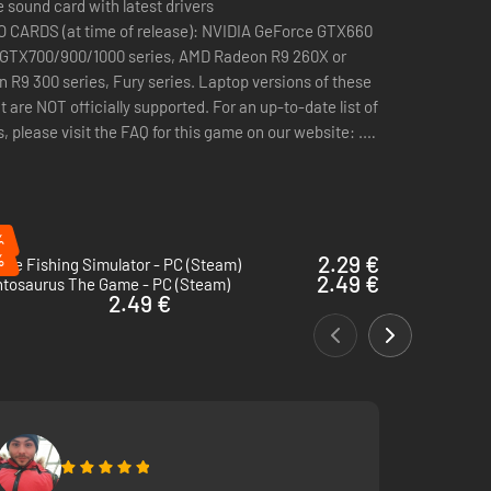
 sound card with latest drivers
CARDS (at time of release): NVIDIA GeForce GTX660
e GTX700/900/1000 series, AMD Radeon R9 260X or
 R9 300 series, Fury series. Laptop versions of these
 are NOT officially supported. For an up-to-date list of
 please visit the FAQ for this game on our website: .
ORTED: Windows-compatible keyboard and mouse
controller
%
%
2.29 €
ate Fishing Simulator - PC (Steam)
2.49 €
ntosaurus The Game - PC (Steam)
2.49 €