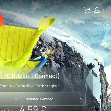
- PC (Ubisoft Connect)
 Connect
Disponibile
Download digitale
Standard Edizione
4.59 €