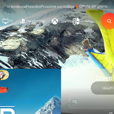
Offerte del giorno
In tendenza
Preordini
Prossime uscite
Blog
PC
PlayStation
Xbox
Nintendo
Steep 
Ubisoft
PC