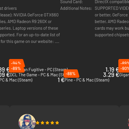
Sound Card:
DirectX compatible
st drivers
Additional Notes:
SUPPORTED VIDEO 
lease): NVIDIA GeForce GTX660
or better, GeForc
ries, AMD Radeon R9 260X or
better, AMD Radeon
series. Laptop versions of these
cards may work but
pported. For an up-to-date list of
supported chipsets,
 for this game on our website: .
PERIPHERAL SUPP
patible keyboard and mouse
required, optional 
-94%
-89
89 €
-89%
1.19 €
-90
American Fugitive - PC (Steam)
Ultim
09 €
-88%
3.29 €
DCL The Game - PC & Mac (Steam)
Giga
1 €
 PC & Mac (Steam)
Pine - PC & Mac (Steam)