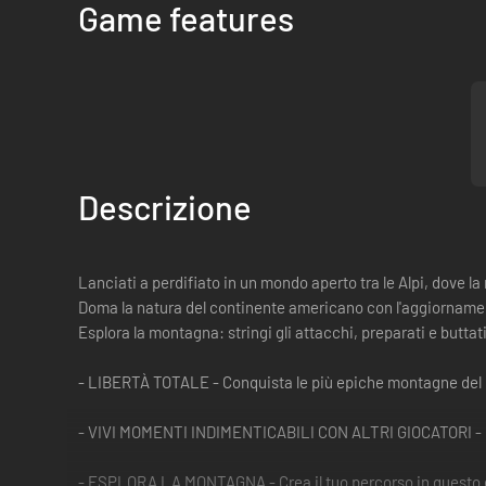
Game features
Descrizione
Lanciati a perdifiato in un mondo aperto tra le Alpi, dove l
Doma la natura del continente americano con l'aggiornament
Esplora la montagna: stringi gli attacchi, preparati e buttati
- LIBERTÀ TOTALE - Conquista le più epiche montagne del p
- VIVI MOMENTI INDIMENTICABILI CON ALTRI GIOCATORI - Butt
- ESPLORA LA MONTAGNA - Crea il tuo percorso in questo eno