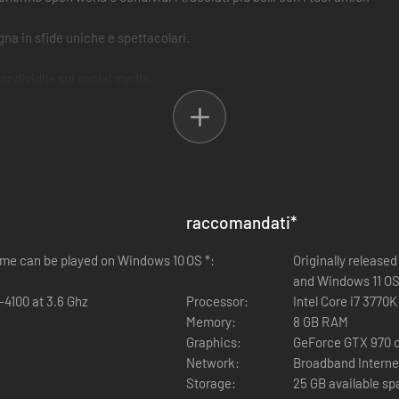
na in sfide uniche e spettacolari.
ondividile sui social media.
.
e e preparati per degli stunt epici mentre ti fai strada fino in cima al d
 ambiente invernale sconfinato. La consapevolezza della situazione non 
raccomandati
*
liare le colline migliora il tuo gameplay e ti permette di vivere l'esperie
cking
game can be played on Windows 10
OS *:
Originally release
and Windows 11 O
-4100 at 3.6 Ghz
Processor:
Intel Core i7 3770
acking di Tobii.
Memory:
8 GB RAM
Graphics:
GeForce GTX 970 
Network:
Broadband Interne
Storage:
25 GB available s