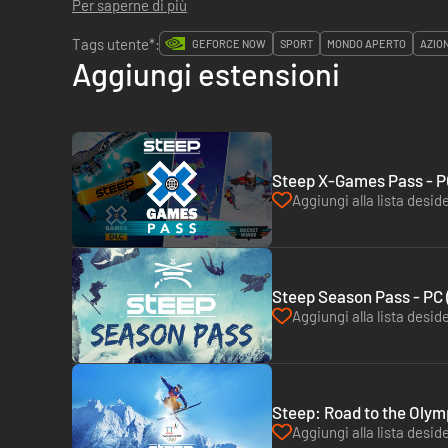
Per saperne di più
Tags utente*:
GEFORCE NOW
SPORT
MONDO APERTO
AZIO
Aggiungi estensioni
Steep X-Games Pass - P
Aggiungi alla lista deside
Steep Season Pass - PC 
Aggiungi alla lista deside
Steep: Road to the Olym
Aggiungi alla lista deside