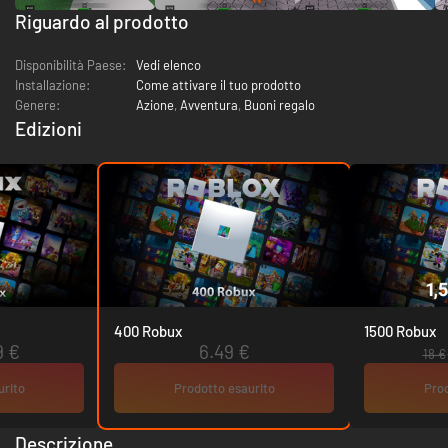
Riguardo al prodotto
Disponibilità Paese:
Vedi elenco
Installazione:
Come attivare il tuo prodotto
Genere:
Azione
,
Avventura
,
Buoni regalo
Edizioni
400 Robux
1500 Robux
9 €
6.49 €
18 €
urito
Prodotto esaurito
Prod
Descrizione