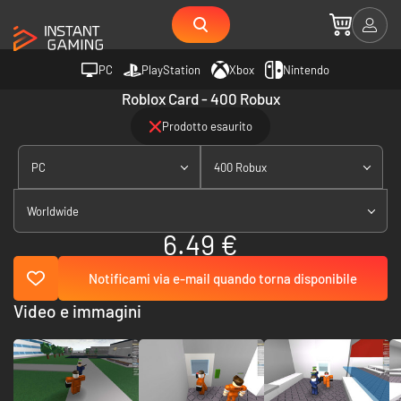
PC
PlayStation
Xbox
Nintendo
Roblox Card - 400 Robux
Prodotto esaurito
PC
400 Robux
Worldwide
6.49 €
Notificami via e-mail quando torna disponibile
Video e immagini