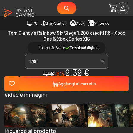
PC
PlayStation
Xbox
Nintendo
Tom Clancy’s Rainbow Six Siege 1.200 crediti R6 - Xbox
One & Xbox Series X|S
Microsoft Store
Download digitale
1200
9.39 €
10 €
-6%
Aggiungi al carrello
Video e immagini
Riguardo al prodotto