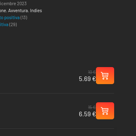
dicembre 2023
one
,
Avventura
,
Indies
to positiva
(13)
itiva
(
29
)
10 €
5.69 €
15 €
6.59 €