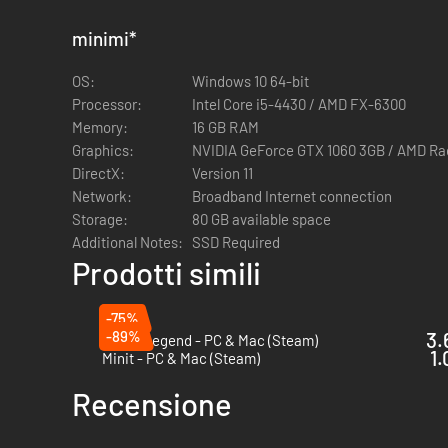
minimi
*
OS:
Windows 10 64-bit
Processor:
Intel Core i5-4430 / AMD FX-6300
Memory:
16 GB RAM
Graphics:
NVIDIA GeForce GTX 1060 3GB / AMD R
DirectX:
Version 11
Network:
Broadband Internet connection
Storage:
80 GB available space
Additional Notes:
SSD Required
Prodotti simili
-75%
-89%
3.
Brutal Legend - PC & Mac (Steam)
1.
Minit - PC & Mac (Steam)
Recensione