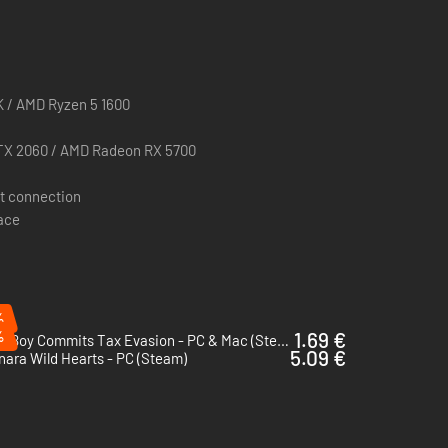
K / AMD Ryzen 5 1600
TX 2060 / AMD Radeon RX 5700
t connection
pace
%
%
1.69 €
Turnip Boy Commits Tax Evasion - PC & Mac (Steam)
5.09 €
ara Wild Hearts - PC (Steam)