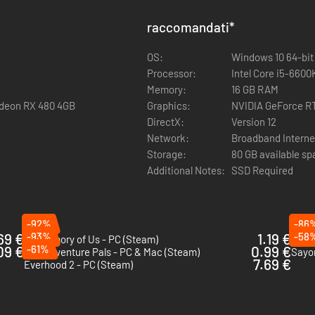
raccomandati
*
OS:
Windows 10 64-bit
Processor:
Intel Core i5-6600
Memory:
16 GB RAM
adeon RX 480 4GB
Graphics:
NVIDIA GeForce R
DirectX:
Version 12
Network:
Broadband Interne
Storage:
80 GB available s
Additional Notes:
SSD Required
-92%
-86
69 €
-93%
1.19 €
-58
My Memory of Us - PC (Steam)
09 €
-61%
0.99 €
The Adventure Pals - PC & Mac (Steam)
Sayon
7.69 €
Everhood 2 - PC (Steam)