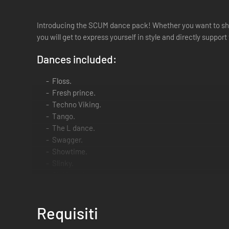
Introducing the SCUM dance pack! Whether you want to show
you will get to express yourself in style and directly suppo
Dances included:
Floss.
Fresh prince.
Techno Viking.
Tango.
The L dance.
Swagger.
Showtime.
Slinky.
Oh Mama!
Jungle step
Requisiti
All of the dances will be available on the circular UI menu.