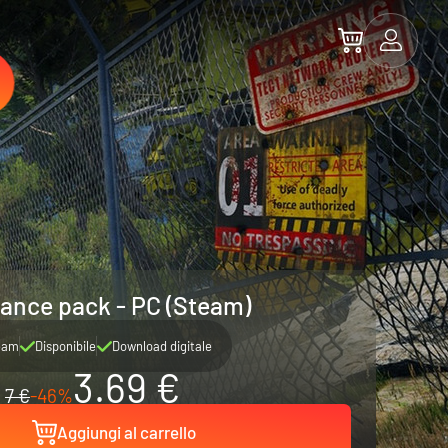
ance pack - PC (Steam)
eam
Disponibile
Download digitale
3.69 €
7 €
-46%
Aggiungi al carrello