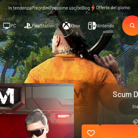
Offerte del giorno
In tendenza
Preordini
Prossime uscite
Blog
PC
PlayStation
Xbox
Nintendo
Scum D
St