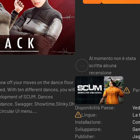
Al momento non è stata
--
scritta alcuna
recensione
w off your moves on the dance floor
ed. With ten different dances, you will
Per
pment of SCUM. Dances
L dance. Swagger. Showtime.Slinky.Oh
Disponibilità Paese:
Ved
ircular UI menu....
Lingue:
La 
Installazione:
Com
Sviluppatore:
Gam
Publisher:
Jag