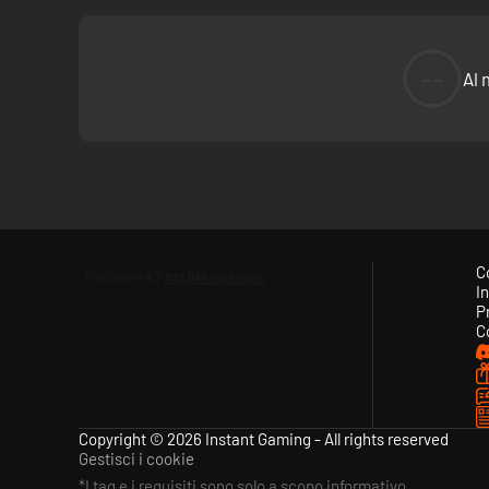
--
Al 
C
In
P
C
Copyright © 2026 Instant Gaming - All rights reserved
Gestisci i cookie
*I tag e i requisiti sono solo a scopo informativo