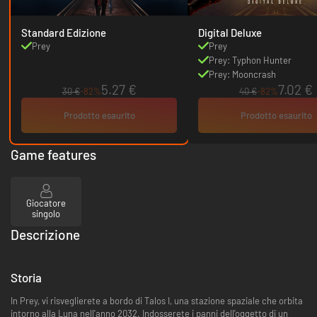
Standard Edizione
Digital Deluxe
Prey
Prey
Prey: Typhon Hunter
Prey: Mooncrash
5.27 €
7.02 €
30 €
-82%
40 €
-82%
Prodotto esaurito
Prodotto esaurito
Game features
Giocatore
singolo
Descrizione
Storia
In Prey, vi risveglierete a bordo di Talos I, una stazione spaziale che orbita
intorno alla Luna nell'anno 2032. Indosserete i panni dell'oggetto di un