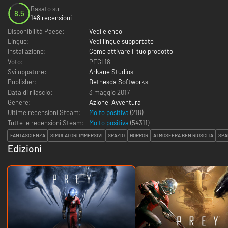
Basato su
8.5
148 recensioni
Disponibilità Paese:
Vedi elenco
Lingue:
Vedi lingue supportate
Installazione:
Come attivare il tuo prodotto
Voto:
PEGI 18
Sviluppatore:
Arkane Studios
Publisher:
Bethesda Softworks
Data di rilascio:
3 maggio 2017
Genere:
Azione
,
Avventura
Ultime recensioni Steam:
Molto positiva
(218)
Tutte le recensioni Steam:
Molto positiva
(
54311
)
FANTASCIENZA
SIMULATORI IMMERSIVI
SPAZIO
HORROR
ATMOSFERA BEN RIUSCITA
SPA
Edizioni