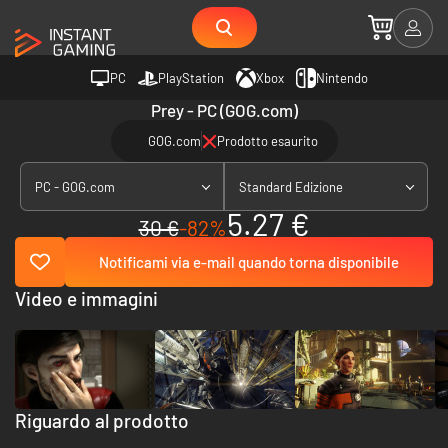
PC
PlayStation
Xbox
Nintendo
Prey - PC (GOG.com)
GOG.com
Prodotto esaurito
PC - GOG.com
Standard Edizione
5.27 €
30 €
-82%
Notificami via e-mail quando torna disponibile
Video e immagini
Riguardo al prodotto