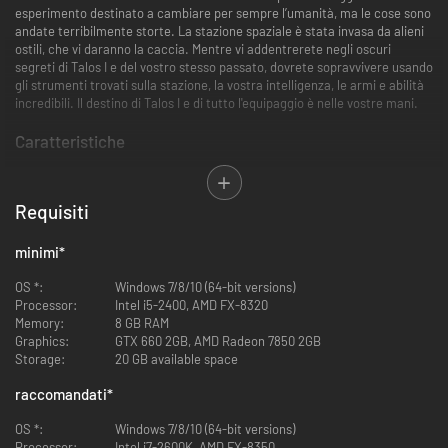
esperimento destinato a cambiare per sempre l’umanità, ma le cose sono
andate terribilmente storte. La stazione spaziale è stata invasa da alieni
ostili, che vi daranno la caccia. Mentre vi addentrerete negli oscuri
segreti di Talos I e del vostro stesso passato, dovrete sopravvivere usando
gli strumenti trovati sulla stazione, la vostra intelligenza, le armi e abilità
incredibili. Il destino di Talos I e di tutto l'equipaggio è nelle vostre mani.
Caratteristiche
Thriller fantascientifico
Requisiti
A bordo di Talos I, niente è come sembra. Nei panni di Morgan Yu,
seguite gli indizi che avete disseminato e scoprite la verità sul vostro
passato. Quale sarà il vostro ruolo nei piani della TranStar e nella
minimi
*
misteriosa minaccia che ha sconvolto la stazione spaziale?
OS *:
Windows 7/8/10 (64-bit versions)
Ambientazione particolare
Processor:
Intel i5-2400, AMD FX-8320
Memory:
8 GB RAM
In orbita intorno alla Luna, la stazione spaziale Talos I simboleggia il
Graphics:
GTX 660 2GB, AMD Radeon 7850 2GB
culmine dell’impresa spaziale privata. Esplorate un'elegante
Storage:
20 GB available space
stazione, studiata per riflettere il lusso aziendale degli anni '60, e
percorrete strade interconnesse e non-lineari, create per celare
raccomandati
*
innumerevoli segreti.
OS *:
Windows 7/8/10 (64-bit versions)
Minaccia inimmaginabile
Processor:
Intel i7-2600K, AMD FX-8350