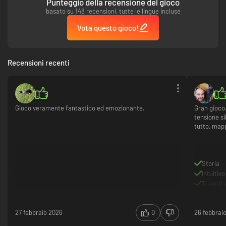
Punteggio della recensione del gioco
strumenti per affrontare le minacce di Talos I: tre neuromod per
basato su 148 recensioni, tutte le lingue incluse
acquisire nuove abilità, due kit medici, un progetto di assemblaggio per
creare munizioni per fucile a pompa, un kit iniziale per creare strumenti e
Vota questo gioco!
armi, e un potenziamento per risparmiare risorse.
Recensioni recenti
Gioco veramente fantastico ed emozionante.
Gran gioco.
tensione si
tutto, mapp
Storia
Intuitiv
Ti senti 
27 febbraio 2026
0
26 febbrai