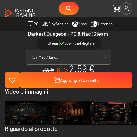
PC
PlayStation
Xbox
Nintendo
Darkest Dungeon - PC & Mac (Steam)
Steam
Download digitale
PC / Mac / Linux
2.59 €
23 €
-89%
Aggiungi al carrello
Video e immagini
Riguardo al prodotto