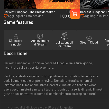
4 €
Darkest Dungeon: The Shieldbreaker -
Darkest Dungeon: Th
1.09 €
PC & Mac (Steam)
PC & Mac (Steam)
Aggiungi alla lista desideri
Aggiungi alla lista
Game features
Carte
Giocatore
Achievement
Re
collezionabili
Steam Cloud
singolo
di Steam
s
di Steam
Descrizione
Darkest Dungeon è un coinvolgente RPG roguelike a turni gotico,
incentrato sullo stress da avventura.
Recluta, addestra e guida un gruppo di eroi disturbati in tetre foreste,
dedali dimenticati e cripte in rovina. Non affronterai solo nemici
inimmaginabili, ma anche stress, carestie, malattie e tenebre voraci.
Svela oscuri misteri e misura i tuoi eroi contro una serie di temibili mostri
grazie a un innovativo sistema di combattimento strategico a turni.
3 modalità di gioco e oltre 80 ore di longevità