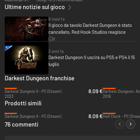
Ultime notizie sul gioco
PG Gamer: Best RPG of 2016
Game Informer - Best RPGs of 2016: 3 Awards
IGN - Best of 2016: 2 Nominations
6 mesi fa
IGF 2016 - 3 Nominations
Il gioco da tavolo Darkest Dungeon è stato
Rock Paper Shotgun - 50 Best RPGs of All Time
cancellato, Red Hook Studios reagisce
PAX 10 - 2015
2
Game Debate Best Indie Game 2016
SXSW Gamer's Choice Nominee 2015
MMORPG - Best Indie RPG (Pax East 2014), Best RPG Nomination PAX
2 anni fa
Prime 2014
Darkest Dungeon II uscirà su PS5 e PS4 il 15
Indie Megabooth Selection - PAX East 2014, PAX Prime 2015
luglio
Darkest Dungeon franchise
-78%
-65%
8.09 €
Darkest Dungeon II - PC (Steam)
2023
2016
Prodotti simili
-78%
-95%
8.09 €
Darkest Dungeon II - PC (Steam)
Hell Clock - PC (Ste
76 commenti