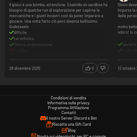
Il gioco è una bomba, attenzione. Essendo un sandbox ha
Gioco davv
bisogno di qualche run di esplorazione per capirne le
importa la 
meccaniche e i giusti incastri così da poter imparare a
della pers
giocare. Una volta fatto ciò però diventa bellissimo.
Godetevelo
molto bello
adoro! lo c
difficile
cervellotico
davvero
Ottima ambientazione
molto si
Sandbox
28 dicembre 2025
0
12 ottobre
Condizioni di vendita
Informativa sulla privacy
Programma Affiliazione
Contatti
Il nostro Server Discord e Bot
Riscatta una Gift Card
Blog
Novità sui videogiochi, per PC e console