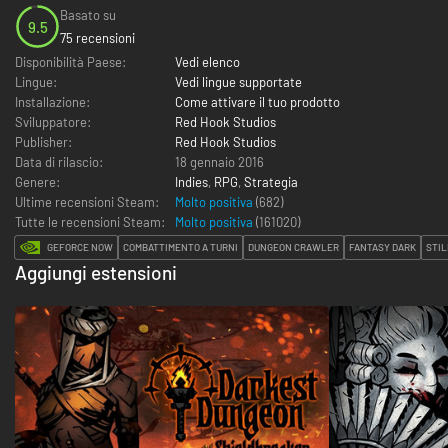
Basato su
9.5
75 recensioni
Disponibilità Paese:
Vedi elenco
Lingue:
Vedi lingue supportate
Installazione:
Come attivare il tuo prodotto
Sviluppatore:
Red Hook Studios
Publisher:
Red Hook Studios
Data di rilascio:
18 gennaio 2016
Genere:
Indies
,
RPG
,
Strategia
Ultime recensioni Steam:
Molto positiva
(682)
Tutte le recensioni Steam:
Molto positiva
(
161020
)
GEFORCE NOW
COMBATTIMENTO A TURNI
DUNGEON CRAWLER
FANTASY DARK
STIL
Aggiungi estensioni