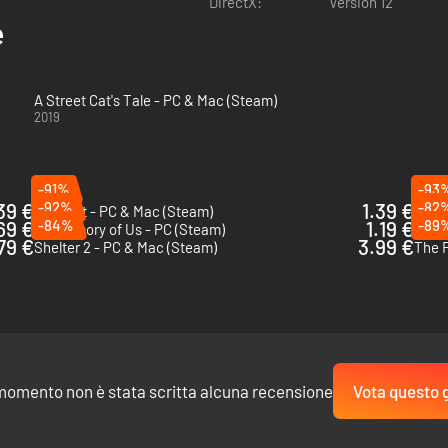
DirectX:
Version 12
e
A Street Cat's Tale - PC & Mac (Steam)
2019
-91%
-93
39 €
-92%
1.39 €
-82
Copycat - PC & Mac (Steam)
The L
69 €
-84%
1.19 €
-89
My Memory of Us - PC (Steam)
Evan'
.79 €
3.99 €
Shelter 2 - PC & Mac (Steam)
The F
momento non è stata scritta alcuna recensione
Vota questo 
e cosa lo aspetta...