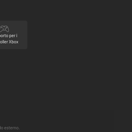
orto per i
oller Xbox
do esterno.