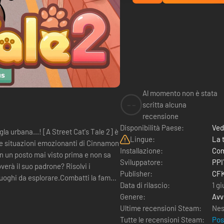
Al momento non è stata
--
scritta alcuna
recensione
Disponibilità Paese:
Ved
eet Cat's Tale 2] è
Lingue:
La 
le situazioni emozionanti di Cinnamon
Installazione:
Com
Sviluppatore:
PPI
overà il suo padrone? Risolvi i
Publisher:
CFK
luoghi da esplorare.Combatti la fame
Data di rilascio:
1 g
Genere:
Avv
Ultime recensioni Steam:
Nes
Tutte le recensioni Steam:
Pos