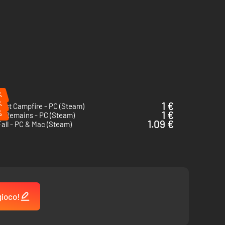
%
%
1 €
ast Campfire - PC (Steam)
%
1 €
s Remains - PC (Steam)
1.09 €
all - PC & Mac (Steam)
gioco!