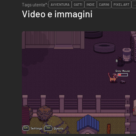
Tags utente*:
AVVENTURA
GATTI
INDIE
CARINI
PIXEL ART
..
Video e immagini