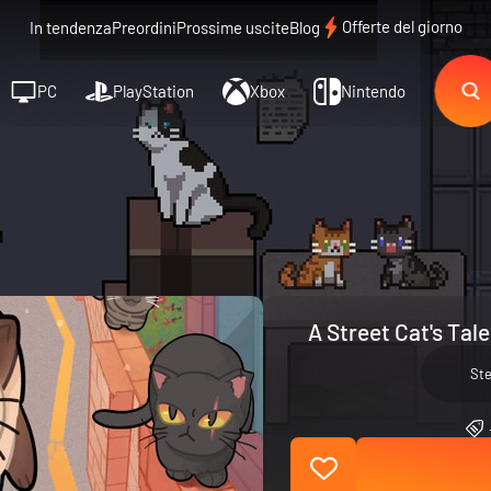
Offerte del giorno
In tendenza
Preordini
Prossime uscite
Blog
PC
PlayStation
Xbox
Nintendo
A Street Cat's Tal
St