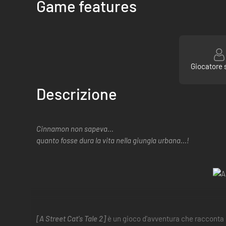
Game features
Giocatore 
Descrizione
Cinnamon non sapeva...
quanto fosse dura la vita nella giungla urbana...!
[A Street Cat's Tale 2]
è un gioco d'avventura che racconta 