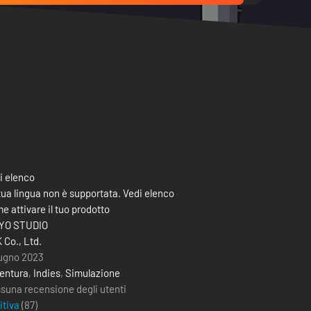
i elenco
tua lingua non è supportata. Vedi elenco
e attivare il tuo prodotto
YO STUDIO
 Co., Ltd.
iugno 2023
entura
,
Indies
,
Simulazione
suna recensione degli utenti
itiva
(
87
)