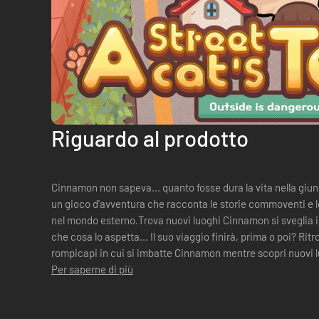
Riguardo al prodotto
Cinnamon non sapeva... quanto fosse dura la vita nella giungla urbana...! [A Str
un gioco d'avventura che racconta le storie commoventi e 
nel mondo esterno.Trova nuovi luoghi Cinnamon si sveglia in un posto mai visto prima e non sa
che cosa lo aspetta... Il suo viaggio finirà, prima o poi? Ritr
rompicapi in cui si imbatte Cinnamon mentre scopri nuovi 
Cinnamon ha ta...
Per saperne di più