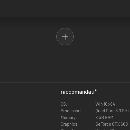
raccomandati
*
OS:
Win 10 x64
Processor:
Quad Core 3.0 GHz
Memory:
8 GB RAM
Graphics:
GeForce GTX 660