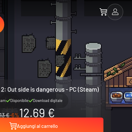
e 2: Out side is dangerous - PC (Steam)
eam
Disponibile
Download digitale
12.69 €
13 €
-6%
Aggiungi al carrello