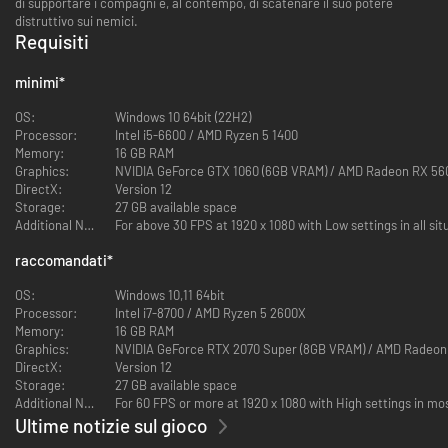
di supportare i compagni e, al contempo, di scatenare il suo potere
distruttivo sui nemici.
Requisiti
minimi
*
OS:
Windows 10 64bit (22H2)
Processor:
Intel i5-6600 / AMD Ryzen 5 1400
Memory:
16 GB RAM
Graphics:
NVIDIA GeForce GTX 1060 (6GB VRAM) / AMD Radeon RX 56
DirectX:
Version 12
Storage:
27 GB available space
Additional Notes:
For above 30 FPS at 1920 x 1080 with Low settings in all sit
raccomandati
*
OS:
Windows 10,11 64bit
Processor:
Intel i7-8700 / AMD Ryzen 5 2600X
Memory:
16 GB RAM
Graphics:
NVIDIA GeForce RTX 2070 Super (8GB VRAM
DirectX:
Version 12
Storage:
27 GB available space
Additional Notes:
For 60 FPS or more at 1920 x 1080 with High settings in mos
Ultime notizie sul gioco