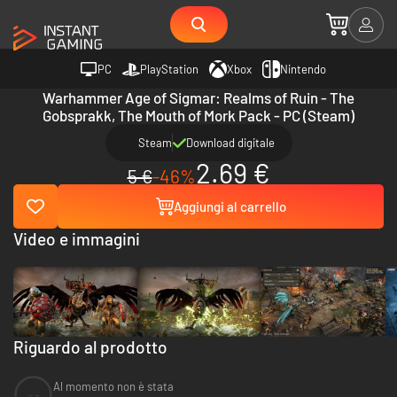
PC
PlayStation
Xbox
Nintendo
Warhammer Age of Sigmar: Realms of Ruin - The
Gobsprakk, The Mouth of Mork Pack - PC (Steam)
Steam
Download digitale
2.69 €
5 €
-46%
Aggiungi al carrello
Video e immagini
Riguardo al prodotto
Al momento non è stata
--