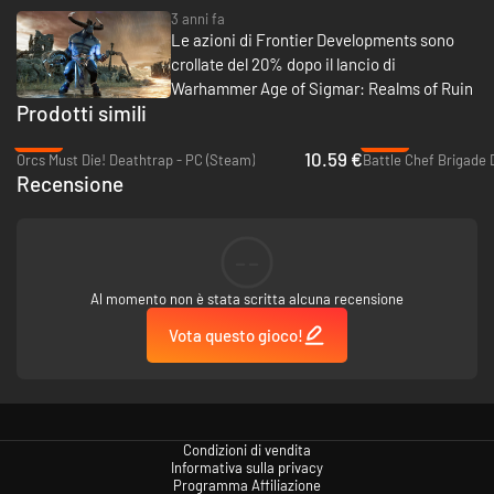
3 anni fa
Le azioni di Frontier Developments sono
crollate del 20% dopo il lancio di
Warhammer Age of Sigmar: Realms of Ruin
Prodotti simili
-63%
-93%
10.59 €
Orcs Must Die! Deathtrap - PC (Steam)
Battle Chef Brigade 
Recensione
--
Al momento non è stata scritta alcuna recensione
Vota questo gioco!
Condizioni di vendita
Informativa sulla privacy
Programma Affiliazione