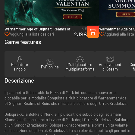
5 €
Warhammer Age of Sigmar: Realms of
Warhammer Age of S
2.19 €
Ruin - Kurdoss Valentian, The Craven
Ruin - Gaunt Summon
Aggiungi alla lista desideri
Aggiungi alla lista
King - PC (Steam)
Game features
Giocatore
Multigiocatore
Achievement
Con
PvP online
singolo
multipiattaforma
di Steam
f
Descrizione
Il pacchetto Gobsprakk, la Bokka di Mork introduce un nuovo eroe
giocabile per le modalità Conquista e Multigiocatore di Warhammer Age
of Sigmar: Realms of Ruin, che rinsalda le schiere degli Orruk Krudelazzi.
Gobsprakk, la Bokka di Mork, è il più scaltro e subdolo degli sciamani
Kiamapaludi, considerato la voce di Mork dagli Orruk Krudelazzi. Sul dorso
di un Kondor Ztraziakorpi, Gobsprakk rappresenta la prima unità volante
a disposizione degli Orruk Krudelazzi. La sua elevata mobilità gli permette