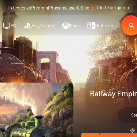
Offerte del giorno
In tendenza
Preordini
Prossime uscite
Blog
PC
PlayStation
Xbox
Nintendo
Railway Empir
St