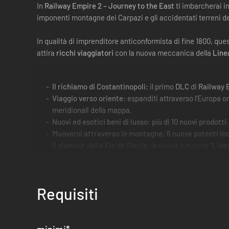
In
Railway Empire 2 – Journey to the East
ti imbarcherai in
imponenti montagne dei Carpazi e gli accidentati terreni de
In qualità di imprenditore anticonformista di fine 1800, q
attira
ricchi viaggiatori
con la nuova meccanica della
Linea
Il richiamo di Costantinopoli:
il primo
DLC
di
Railway 
Viaggio verso oriente:
espanditi attraverso l'Europa o
meridionali della mappa.
Nuovi ed esotici beni di lusso: più di 10 nuovi prodotti
Muoversi attraverso le montagne: 6 nuove potenti l
Il glamour della Fin de Siècle:
la nuova funzione "
Linea
per queste nuove linee per ottenere un maggiore ricav
Viaggia a ritmo: 10 nuove tracce musicali
a tema e
19
Requisiti