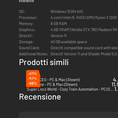
minimi
*
OS:
Windows 10 (64 bit)
Processor:
4 core | Intel i5-3450 | AMD Ryzen 3 1200
Memory:
8 GB RAM
Graphics:
4 GB VRAM | Nvidia GTX 780 | Radeon RX
DirectX:
Version 11
Storage:
40 GB available space
Sound Card:
DirectX compatible sound card with late
Additional Notes:
DirectX Version 11 and Shader Model 5.0.
Prodotti simili
-83%
-52%
4.
Airport CEO - PC & Mac (Steam)
-88%
11
Rail Route - PC & Mac (Steam)
1
Super Loco World - Cozy Train Automation - PC (Steam)
Recensione