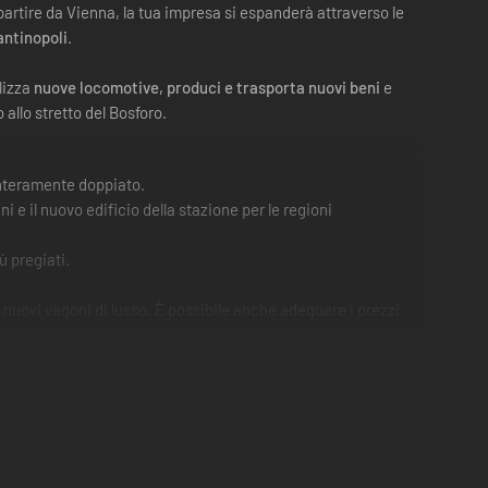
partire da Vienna, la tua impresa si espanderà attraverso le
antinopoli
.
lizza
nuove locomotive, produci e trasporta nuovi beni
e
 allo stretto del Bosforo.
interamente doppiato.
ini e il nuovo edificio della stazione per le regioni
ù pregiati.
e nuovi vagoni di lusso. È possibile anche adeguare i prezzi