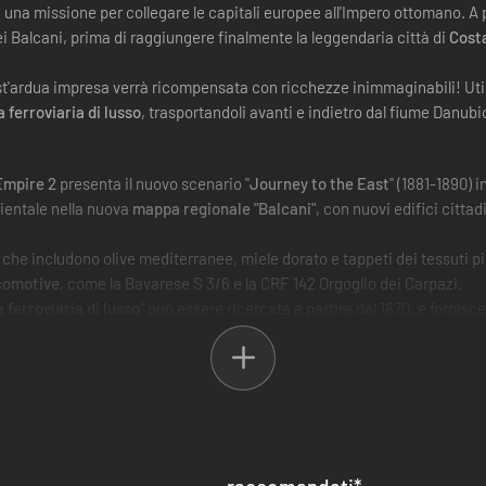
 una missione per collegare le capitali europee all'Impero ottomano. A 
i Balcani, prima di raggiungere finalmente la leggendaria città di
Cost
uest'ardua impresa verrà ricompensata con ricchezze inimmaginabili! Uti
 ferroviaria di lusso
, trasportandoli avanti e indietro dal fiume Danubio
Empire 2
presenta il nuovo scenario "
Journey to the East
" (1881-1890) 
rientale nella nuova
mappa regionale "Balcani"
, con nuovi edifici cittad
, che includono olive mediterranee, miele dorato e tappeti dei tessuti pi
ocomotive
, come la Bavarese S 3/6 e la CRF 142 Orgoglio dei Carpazi.
 ferroviaria di lusso
" può essere ricercata a partire dal 1870, e fornisc
o per singolo passeggero.
 motivetti
per immergersi nella nuova campagna e nella nuova mappa.