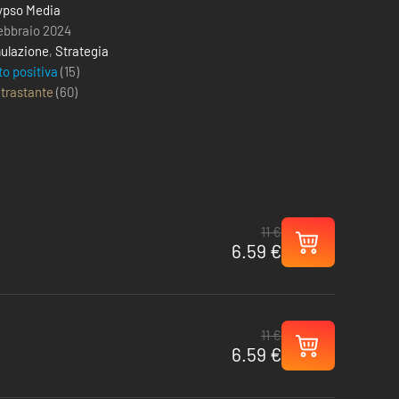
ypso Media
febbraio 2024
ulazione
,
Strategia
to positiva
(15)
trastante
(
60
)
11 €
6.59 €
11 €
6.59 €