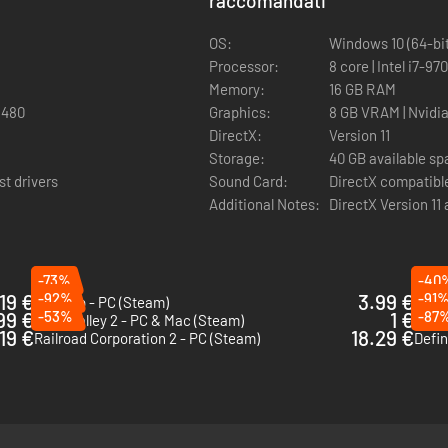
raccomandati
*
OS:
Windows 10 (64-bit
Processor:
8 core | Intel i7-9
Memory:
16 GB RAM
 480
Graphics:
8 GB VRAM | Nvidi
DirectX:
Version 11
Storage:
40 GB available s
st drivers
Sound Card:
DirectX compatible
Additional Notes:
DirectX Version 1
-73%
-40
19 €
-92%
3.99 €
-91
Fly Corp - PC (Steam)
City 
.99 €
-53%
1 €
-87
Train Valley 2 - PC & Mac (Steam)
King 
.19 €
18.29 €
Railroad Corporation 2 - PC (Steam)
Defin