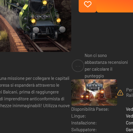
Non ci sono
abbastanza recensioni
--
per calcolare il
punteggio
una missione per collegare le capitali
presa si espanderà attraverso le
Per
ei Balcani, prima di raggiungere
Rai
chezze inimmaginabili! Utilizza nuove
Disponibilità Paese:
Ved
Lingue:
Ved
Installazione:
Com
Sviluppatore:
Gam