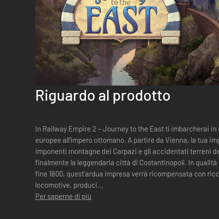
Riguardo al prodotto
In Railway Empire 2 – Journey to the East ti imbarcherai in 
europee all'Impero ottomano. A partire da Vienna, la tua im
imponenti montagne dei Carpazi e gli accidentati terreni d
finalmente la leggendaria città di Costantinopoli. In qualità di imprenditore anticonformista di
fine 1800, quest'ardua impresa verrà ricompensata con ric
locomotive, produci...
Per saperne di più