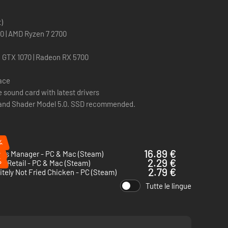
)
700 | AMD Ryzen 7 2700
a GTX 1070 | Radeon RX 5700
pace
 sound card with latest drivers
1 and Shader Model 5.0. SSD recommended.
%
%
16.89 €
Bus Manager - PC & Mac (Steam)
%
2.29 €
of Retail - PC & Mac (Steam)
2.79 €
itely Not Fried Chicken - PC (Steam)
Tutte le lingue