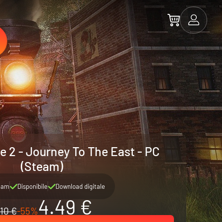
e 2 - Journey To The East - PC
(Steam)
eam
Disponibile
Download digitale
4.49 €
10 €
-55%