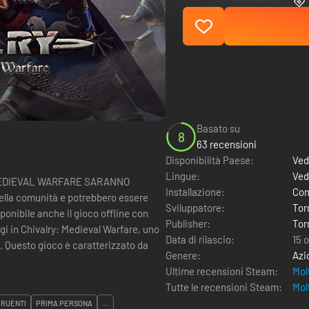
Basato su
8
63 recensioni
Disponibilità Paese:
Ved
Lingue:
Ved
 MEDIEVAL WARFARE SARANNO
Installazione:
Com
 della comunità e potrebbero essere
Sviluppatore:
Tor
isponibile anche il gioco offline con
Publisher:
Tor
Data di rilascio:
15 
. Questo gioco è caratterizzato da
Genere:
Azi
Ultime recensioni Steam:
Mol
Tutte le recensioni Steam:
Mol
CRUENTI
PRIMA PERSONA
...