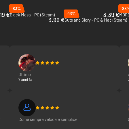
-83%
-88
19 €
-93%
3.39 €
Black Mesa - PC (Steam)
MORD
3.99 €
Guts and Glory - PC & Mac (Steam)
Ottimo
7 anni fa
t
Come sempre veloce e semplice