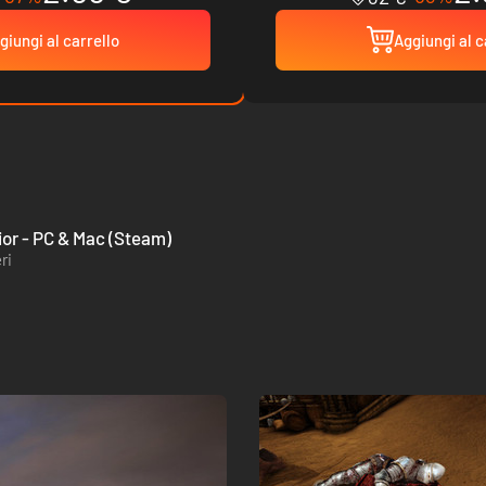
giungi al carrello
Aggiungi al c
ior - PC & Mac (Steam)
ri