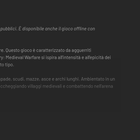
 pubblici. È disponibile anche il gioco offline con
re. Questo gioco è caratterizzato da agguerriti
 Medieval Warfare si ispira all'intensità e all'epicità dei
to tipo.
i spade, scudi, mazze, asce e archi lunghi. Ambientato in un
saccheggiando villaggi medievali e combattendo nell'arena
e usando il mouse.