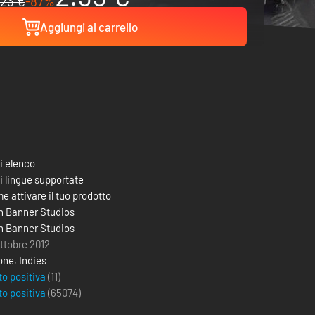
23 €
-87%
Aggiungi al carrello
i elenco
i lingue supportate
e attivare il tuo prodotto
n Banner Studios
n Banner Studios
ottobre 2012
one
,
Indies
to positiva
(11)
to positiva
(
65074
)