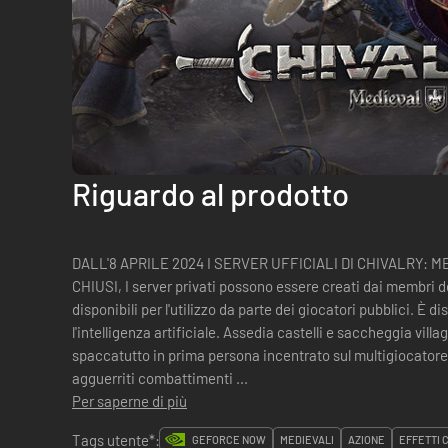
Riguardo al prodotto
DALL'8 APRILE 2024 I SERVER UFFICIALI DI CHIVALRY:
CHIUSI, I server privati ​​possono essere creati dai membri
disponibili per l'utilizzo da parte dei giocatori pubblici. È d
l'intelligenza artificiale. Assedia castelli e saccheggia villaggi in Chivalry: Medieval Warfare, uno
spaccatutto in prima persona incentrato sul multigiocatore
agguerriti combattimenti ...
Per saperne di più
Tags utente*:
GEFORCE NOW
MEDIEVALI
AZIONE
EFFETTI 