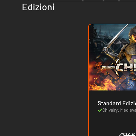
Edizioni
Standard Ediz
Chivalry: Mediev
23 €