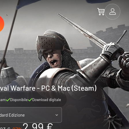
eval Warfare - PC & Mac (Steam)
eam
Disponibile
Download digitale
dard Edizione
2.99 €