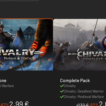
ione
Complete Pack
al Warfare
Chivalry
Chivalry: Deadliest Warrior
Chivalry: Medieval Warfare
2.99 €
2.
-87%
-93%
32 €