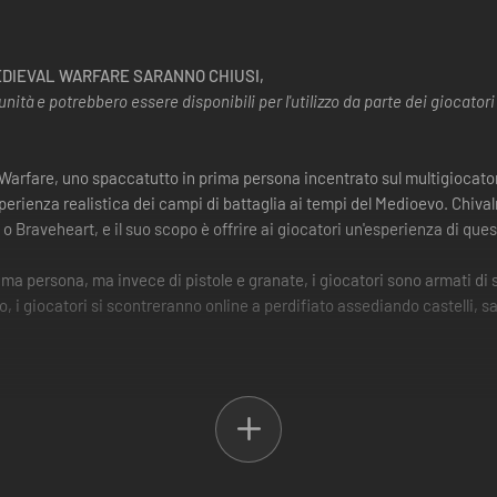
 MEDIEVAL WARFARE SARANNO CHIUSI,
nità e potrebbero essere disponibili per l'utilizzo da parte dei giocatori
l Warfare, uno spaccatutto in prima persona incentrato sul multigiocato
rienza realistica dei campi di battaglia ai tempi del Medioevo. Chivalry:
 o Braveheart, e il suo scopo è offrire ai giocatori un'esperienza di ques
prima persona, ma invece di pistole e granate, i giocatori sono armati d
, i giocatori si scontreranno online a perdifiato assediando castelli, 
e ai giocatori una vasta gamma di opzioni di combattimento.
 i giocatori possono controllare in tempo reale gli attacchi e le parat
li spadoni alle asce, dagli archi lunghi ai giavellotti.