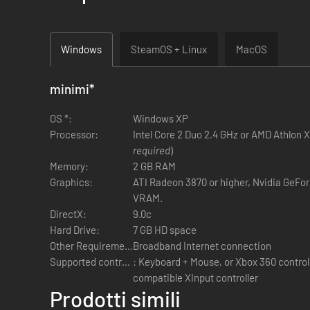
Il sistema dinamico di missioni rende essenziali le tatt
aristocratici nemici per ottenere la vittoria.
I giocatori avranno a disposizione una vasta scelta di ar
Windows
SteamOS + Linux
MacOS
I vasti ambienti lussureggianti trascineranno i giocat
Le opzioni di gioco offline permettono ai giocatori di 
minimi
*
OS *:
Windows XP
Processor:
Intel Core 2 Duo 2.4 GHz or AMD Athlon X
required
)
Memory:
2 GB RAM
Graphics:
ATI Radeon 3870 or higher, Nvidia GeFo
VRAM.
DirectX:
9.0c
Hard Drive:
7 GB HD space
Other Requirements:
Broadband Internet connection
Supported controls:
: Keyboard + Mouse, or Xbox 360 controll
compatible XInput controller
Prodotti simili