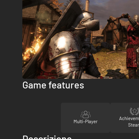
Game features
Achievem
Multi-Player
Stea
Descrizione