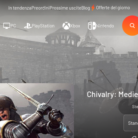
Offerte del giorno
In tendenza
Preordini
Prossime uscite
Blog
PC
PlayStation
Xbox
Nintendo
Chivalry: Medi
St
Stan