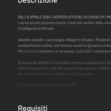
DALL'8 APRILE 2024 I SERVER UFFICIALI DI CHIVALRY:
I server privati ​​possono essere creati dai membri della comu
l'intelligenza artificiale.
Assedia castelli e saccheggia villaggi in Chivalry: Medieva
combattimenti online, che faranno vivere ai giocatori un'espe
film in cui si combatte con la spada, come 300, Il gladiatore
Si basa sulle abilità e si controlla come uno sparatutto in 
mondo immaginario, ma allo stesso tempo crudo e realistico
per coprirsi di gloria in partite fino a 32 giocatori.
Caratteristiche Principali:
L'esteso sistema di combattimento corpo a corpo offr
Per gestire in modo completo e preciso i combattimenti,
Requisiti
I giocatori possono brandire fino a 60 spietate armi: dag