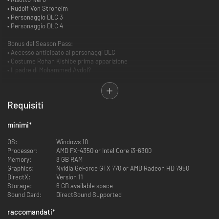
• Rudolf Von Stroheim
• Personaggio DLC 3
• Personaggio DLC 4
Bonus del Season Pass:
• Accesso anticipato ai personaggi DLC
• Costume Rohan Kishibe prima apparizione
• Il padre di Mohammed Avdol?
*I singoli DLC contenuti nel Season Pass saranno acquistabili
separatamente.
Requisiti
*I personaggi DLC 1-4 inclusi nel Season Pass saranno disponibili entro il
31 dicembre 2023. Ulteriori dettagli verranno forniti prossimamente.
minimi
*
OS:
Windows 10
Processor:
AMD FX-4350 or Intel Core i3-6300
Memory:
8 GB RAM
Graphics:
Nvidia GeForce GTX 770 or AMD Radeon HD 7950
DirectX:
Version 11
Storage:
6 GB available space
Sound Card:
DirectSound Supported
raccomandati
*