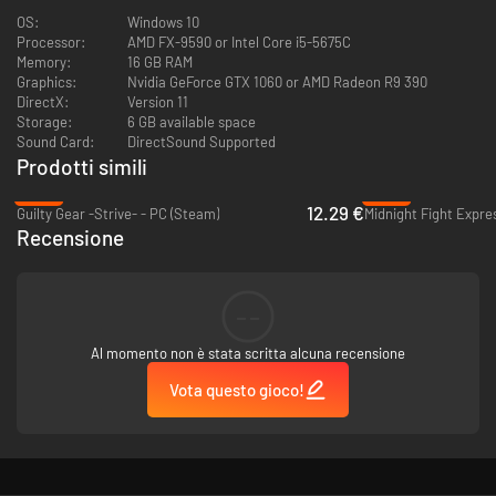
OS:
Windows 10
Processor:
AMD FX-9590 or Intel Core i5-5675C
Memory:
16 GB RAM
Graphics:
Nvidia GeForce GTX 1060 or AMD Radeon R9 390
DirectX:
Version 11
Storage:
6 GB available space
Sound Card:
DirectSound Supported
Prodotti simili
-69%
-82%
12.29 €
Guilty Gear -Strive- - PC (Steam)
Midnight Fight Expre
Recensione
--
Al momento non è stata scritta alcuna recensione
Vota questo gioco!