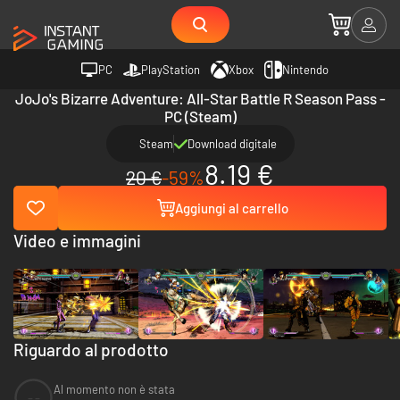
PC
PlayStation
Xbox
Nintendo
JoJo's Bizarre Adventure: All-Star Battle R Season Pass -
PC (Steam)
Steam
Download digitale
8.19 €
20 €
-59%
Aggiungi al carrello
Video e immagini
Riguardo al prodotto
Al momento non è stata
--