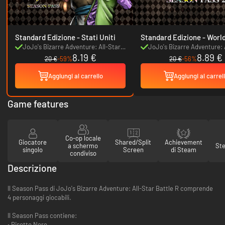
Standard Edizione - Stati Uniti
Standard Edizion
JoJo's Bizarre Adventure: All-Star
JoJo's Bizarre Adventure: 
8.19 €
8.89 €
Battle R Season Pass
Battle R Season Pass
20 €
-59%
20 €
-56%
Aggiungi al carrello
Aggiungi al carrel
Game features
Co-op locale
Giocatore
Shared/Split
Achievement
a schermo
St
singolo
Screen
di Steam
condiviso
Descrizione
Il Season Pass di JoJo's Bizarre Adventure: All-Star Battle R comprende
4 personaggi giocabili.
Il Season Pass contiene:
• Risotto Nero