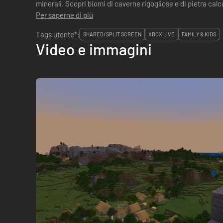
minerali. Scopri biomi di caverne rigogliose e di pietra calc
candele per mostr...
Per saperne di più
Tags utente*:
SHARED/SPLIT SCREEN
XBOX LIVE
FAMILY & KIDS
Video e immagini