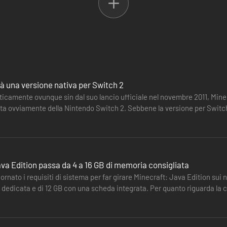
s: dai un'occhiata al sito xbox.com/gamepass.
à una versione nativa per Switch 2
aticamente ovunque sin dal suo lancio ufficiale nel novembre 2011, Min
tta ovviamente della Nintendo Switch 2. Sebbene la versione per Switch
ivo…
va Edition passa da 4 a 16 GB di memoria consigliata
rnato i requisiti di sistema per far girare Minecraft: Java Edition su
 dedicata e di 12 GB con una scheda integrata. Per quanto riguarda la 
 ben 16.…