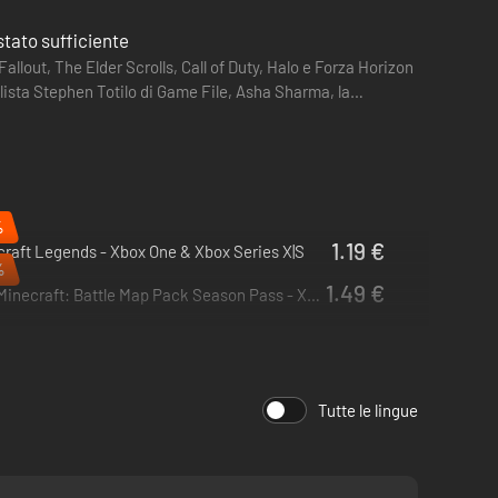
stato sufficiente
allout, The Elder Scrolls, Call of Duty, Halo e Forza Horizon
lista Stephen Totilo di Game File, Asha Sharma, la
%
1.19 €
raft Legends - Xbox One & Xbox Series X|S
%
1.49 €
Minecraft: Battle Map Pack Season Pass - Xbox One & Xbox Series X|S
Tutte le lingue