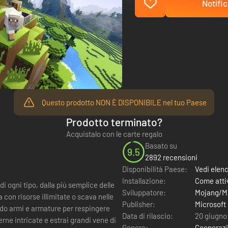
Notific
Questo prodotto NON È DISPONIBILE nel tuo Paese
Prodotto terminato?
Acquistalo con le carte regalo
Basato su
9.5
2892 recensioni
Disponibilità Paese:
Vedi elen
Installazione:
Come attiv
 ogni tipo, dalla più semplice delle
Sviluppatore:
Mojang/Mi
 con risorse illimitate o scava nelle
Publisher:
Microsoft
do armi e armature per respingere
Data di rilascio:
20 giugno
ne intricate e estrai grandi vene di
Genere:
Cooperaz