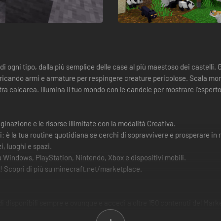
 ogni tipo, dalla più semplice delle case al più maestoso dei castelli. G
ricando armi e armature per respingere creature pericolose. Scala mon
tra calcarea. Illumina il tuo mondo con le candele per mostrare l'esperto
ginazione e le risorse illimitate con la modalità Creativa.
: è la tua routine quotidiana se cerchi di sopravvivere e prosperare in
i, luoghi e spazi.
u Windows, PlayStation, Nintendo, Xbox e dispositivi mobili.
! Scopri di più su minecraft.net/marketplace.
 disponibili sempre e ovunque e accedi a oltre 150 contenuti del Marke