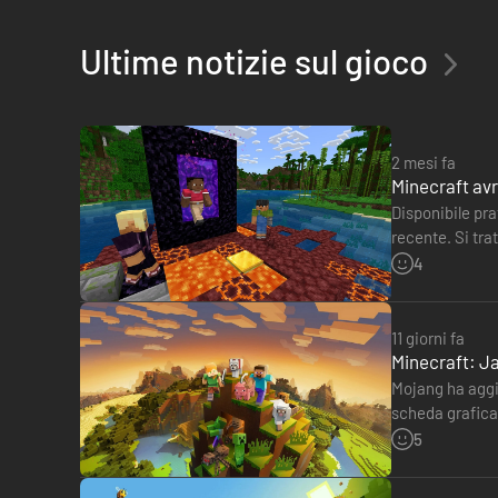
Inoltre, puoi anche giocare a Minecraft con Xbox Game Pas
Ultime notizie sul gioco
2 mesi fa
Minecraft avr
Disponibile pr
recente. Si tra
un porting nat
4
11 giorni fa
Minecraft: Ja
Mojang ha aggio
scheda grafica
ma ne servono
5