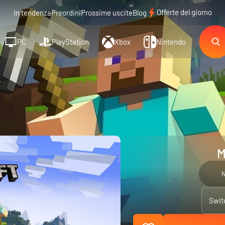
Offerte del giorno
In tendenza
Preordini
Prossime uscite
Blog
PC
PlayStation
Xbox
Nintendo
M
N
Swit