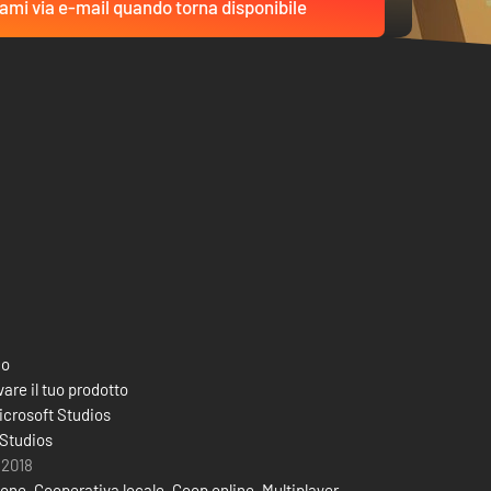
ami via e-mail quando torna disponibile
co
are il tuo prodotto
crosoft Studios
 Studios
 2018
ione
,
Cooperativa locale
,
Coop online
,
Multiplayer
,