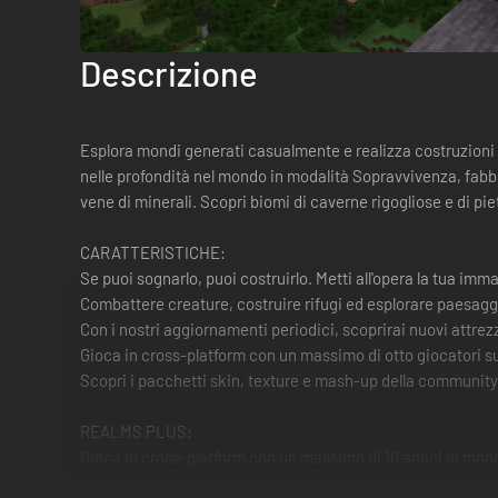
Descrizione
Esplora mondi generati casualmente e realizza costruzioni di
nelle profondità nel mondo in modalità Sopravvivenza, fabb
vene di minerali. Scopri biomi di caverne rigogliose e di pie
CARATTERISTICHE:
Se puoi sognarlo, puoi costruirlo. Metti all'opera la tua imma
Combattere creature, costruire rifugi ed esplorare paesaggi
Con i nostri aggiornamenti periodici, scoprirai nuovi attrezz
Gioca in cross-platform con un massimo di otto giocatori s
Scopri i pacchetti skin, texture e mash-up della community
REALMS PLUS:
Gioca in cross-platform con un massimo di 10 amici in mondi
scopri di più su minecraft.net/realms/bedrock.