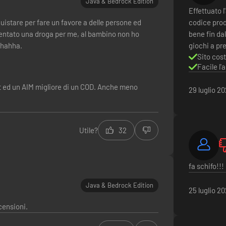
Java & Bedrock Edition
Effettuato 
quistare per fare un favore a delle persone ed
codice prod
diventato una droga per me, al bambino non ho
bene fin da
ahahha.
giochi a pre
Sito cost
Facile l'
oft ed un AIM migliore di un COD. Anche meno
29 luglio 2
Utile?
32
fa schifo!!!
Java & Bedrock Edition
25 luglio 2
censioni.