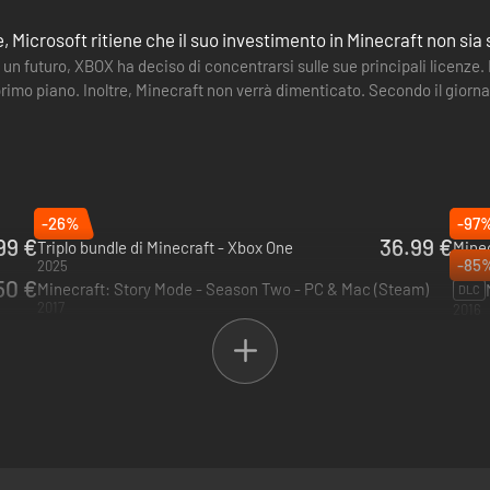
, Microsoft ritiene che il suo investimento in Minecraft non sia 
 un futuro, XBOX ha deciso di concentrarsi sulle sue principali licenze. F
rimo piano. Inoltre, Minecraft non verrà dimenticato. Secondo il giorna
-26%
-97
99 €
36.99 €
Triplo bundle di Minecraft - Xbox One
Minec
-85
2025
2023
50 €
Minecraft: Story Mode - Season Two - PC & Mac (Steam)
DLC
2017
2016