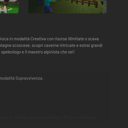
ioca in modalità Creativa con risorse illimitate o scava
tagne scoscese, scopri caverne intricate e estrai grandi
 speleologo e il maestro alpinista che sei!
 modalità Sopravvivenza.
tplace. Provalo gratuitamente per 30 giorni nell'app e