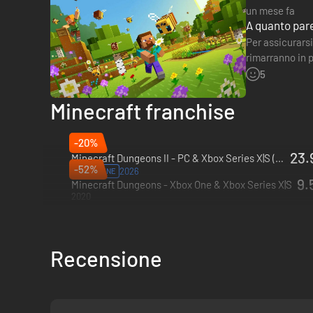
un mese fa
A quanto pare
Per assicurarsi
rimarranno in p
presidente di…
5
Minecraft franchise
-20%
23.
Minecraft Dungeons II - PC & Xbox Series X|S (Microsoft Store)
-52%
2026
PREORDINE
9.
Minecraft Dungeons - Xbox One & Xbox Series X|S
2020
Recensione