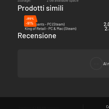
Storage:
2 GB available space
Prodotti simili
-89%
-91%
2.
The Tenants - PC (Steam)
2.
King of Retail - PC & Mac (Steam)
Recensione
--
Al 
C