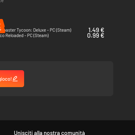
ce
%
%
1.49 €
rCoaster Tycoon: Deluxe - PC (Steam)
0.99 €
co Reloaded - PC (Steam)
gioco!
Unisciti alla nostra comunità