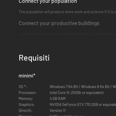
Connect your population
The population will produce more work and science if it is 
Connect your productive buildings
Connecting an iron mine to the steelworks will increase pro
Requisiti
minimi
*
OS *:
Windows 7 64 Bit / Windows 8 64 Bit / W
Processor:
Intel Core i5-2500k or equivalent
Memory:
4 GB RAM
Graphics:
NVIDIA GeForce GTX 770 2GB or equival
DirectX:
Version 11