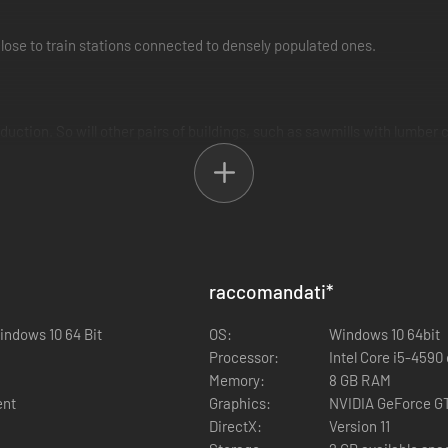
close to train stations connected to densely populated ones.
duction. So will other pairs of buildings, such as sawmills with lumber 
raccomandati
*
indows 10 64 Bit
OS:
Windows 10 64bit
Processor:
Intel Core i5-4590 
Memory:
8 GB RAM
ent
Graphics:
NVIDIA GeForce GT
DirectX:
Version 11