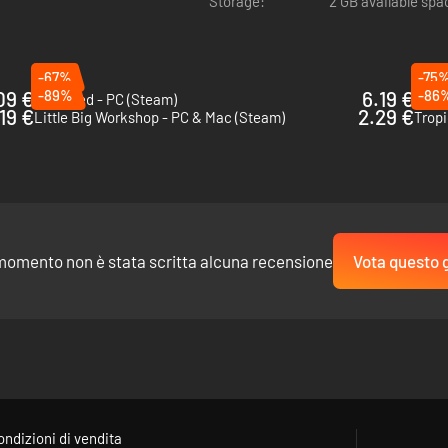
Storage:
2 GB available spa
-67%
-75
09 €
-89%
6.19 €
-86
Banished - PC (Steam)
Rolle
19 €
2.29 €
Little Big Workshop - PC & Mac (Steam)
Tropi
momento non è stata scritta alcuna recensione
Vota questo 
ondizioni di vendita