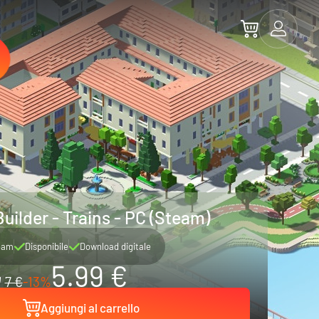
uilder - Trains - PC (Steam)
eam
Disponibile
Download digitale
5.99 €
7 €
-13%
Aggiungi al carrello