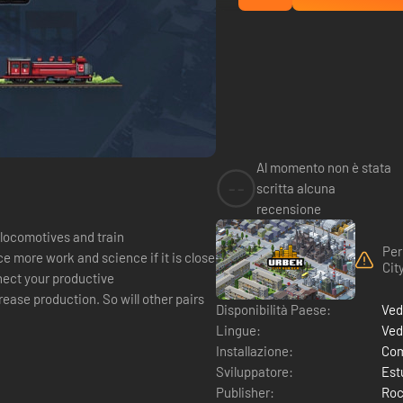
Al momento non è stata
--
scritta alcuna
recensione
 locomotives and train
Per
e more work and science if it is close
Cit
nect your productive
rease production. So will other pairs
Disponibilità Paese:
Ved
Lingue:
Ved
Installazione:
Com
Sviluppatore:
Est
Publisher:
Roc