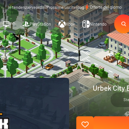
Offerte del giorno
In tendenza
Preordini
Prossime uscite
Blog
PC
PlayStation
Xbox
Nintendo
Urbek City B
St