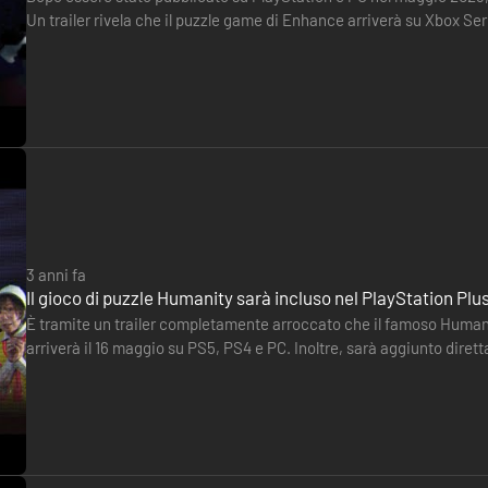
Un trailer rivela che il puzzle game di Enhance arriverà su Xbox S
anche incluso nel Game Pass.
3 anni fa
Il gioco di puzzle Humanity sarà incluso nel PlayStation Plu
È tramite un trailer completamente arroccato che il famoso Humanity svela la sua data di uscita. Il titolo dello studio Enhance
arriverà il 16 maggio su PS5, PS4 e PC. Inoltre, sarà aggiunto dire
stessa data. Per chi si fosse perso l'annuncio,…