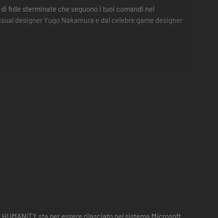
o di folle sterminate che seguono i tuoi comandi nel
so visual designer Yugo Nakamura e dal celebre game designer
te da altri utenti non sono più supportati.
 HUMANITY sta per essere rilasciato nel sistema Microsoft.