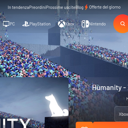
Offerte del giorno
In tendenza
Preordini
Prossime uscite
Blog
PC
PlayStation
Xbox
Nintendo
Humanity - 
M
Xbox