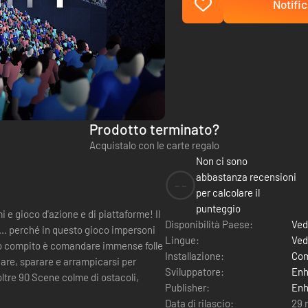
Notific
Prodotto terminato?
Acquistalo con le carte regalo
Non ci sono
abbastanza recensioni
--
per calcolare il
punteggio
 e gioco d'azione e di piattaforme! Il
Disponibilità Paese:
Ved
e... perché in questo gioco impersoni
Lingue:
Ved
Installazione:
Com
tuare, sparare e arrampicarsi per
Sviluppatore:
En
ltre 90 Scene colme di ostacoli,
Publisher:
En
Data di rilascio:
29 