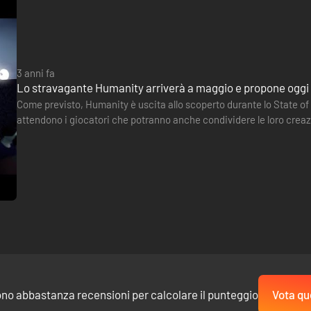
3 anni fa
Lo stravagante Humanity arriverà a maggio e propone oggi
Come previsto, Humanity è uscita allo scoperto durante lo State of P
attendono i giocatori che potranno anche condividere le loro creazi
uscirà a maggio su PS5 e PS4. Sarà compatibile con…
ono abbastanza recensioni per calcolare il punteggio
Vota qu