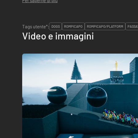
Per saperne di più
Tags utente*:
DOGS
ROMPICAPO
ROMPICAPO/PLATFORM
PASSA
Video e immagini