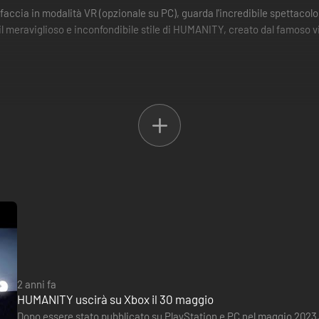
 faccia in modalità VR (opzionale su PC), guarda l'incredibile spettacol
on il meraviglioso e inconfondibile stile di HUMANITY, creato dal famo
ene realizzate con il tool Creazione di Scene e il gioco delle Scene crea
2 anni fa
HUMANITY uscirà su Xbox il 30 maggio
Dopo essere stato pubblicato su PlayStation e PC nel maggio 2023,