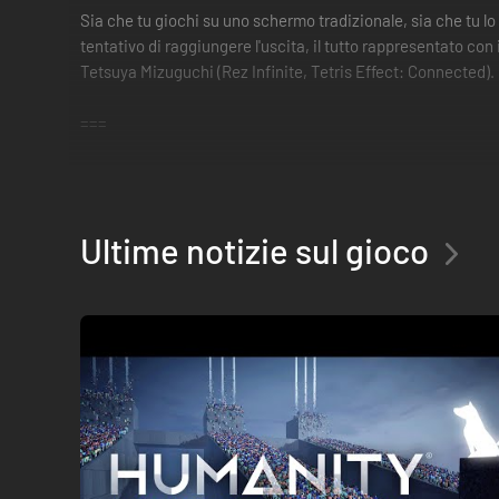
Sia che tu giochi su uno schermo tradizionale, sia che tu lo
tentativo di raggiungere l'uscita, il tutto rappresentato c
Tetsuya Mizuguchi (Rez Infinite, Tetris Effect: Connected).
===
Dal 30 marzo 2026, il caricamento e la condivisione delle Sc
Ultime notizie sul gioco