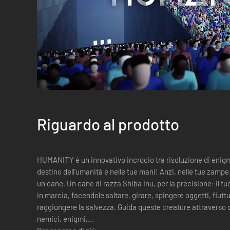
Riguardo al prodotto
HUMANITY è un innovativo incrocio tra risoluzione di enigmi
destino dell'umanità è nelle tue mani! Anzi, nelle tue zamp
un cane. Un cane di razza Shiba Inu, per la precisione: il tuo compito è comandare immense folle
in marcia, facendole saltare, girare, spingere oggetti, flut
raggiungere la salvezza. Guida queste creature attraverso o
nemici, enigmi,...