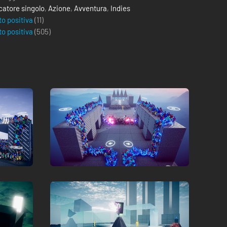
catore singolo
,
Azione
,
Avventura
,
Indies
to positiva
(11)
to positiva
(
505
)