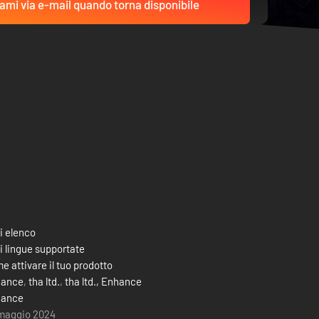
ami via e-mail quando torna disponibile
i elenco
i lingue supportate
e attivare il tuo prodotto
hance
,
tha ltd.
,
tha ltd., Enhance
hance
maggio 2024