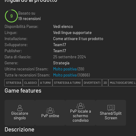
Basato su
9
19 recensioni
Disponibilità Paese:
Vedi elenco
Lingue:
Vedi lingue supportate
Installazione:
Come attivare il tuo prodotto
Sviluppatore:
Team17
Publisher:
Team17
Data di rilascio:
25 settembre 2024
Genere:
Strategia
Ultime recensioni Steam:
Molto positiva
(39)
Tutte le recensioni Steam:
Molto positiva
(
10866
)
STRATEGIA
CLASSICI
A TURNI
STRATEGIA A TURNI
DIVERTENTI
2D
MULTIGIOCATORE 
Game features
PvP locale a
Giocatore
Shared/Split
PvP online
schermo
singolo
Screen
condiviso
Descrizione