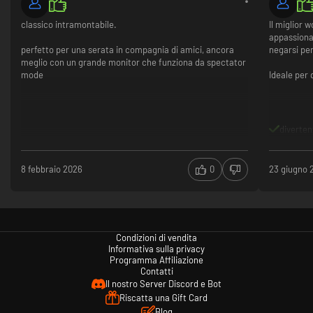
classico intramontabile.
Il miglior 
appassiona
perfetto per una serata in compagnia di amici, ancora
negarsi per
meglio con un grande monitor che funziona da spectator
mode
Ideale per 
diverten
8 febbraio 2026
0
23 giugno 
Condizioni di vendita
Informativa sulla privacy
Programma Affiliazione
Contatti
Il nostro Server Discord e Bot
Riscatta una Gift Card
Blog