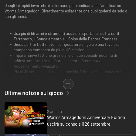
Quegli intrepidi invertebrati ritornano per vendicarsi nell’amatissimo
Worms Armageddon. Divertimento esilarante che puoi goderti da solo o
con gli amici.
Usa più di 55 armi e strumenti assurdi e spettacolari, tra cui il
Terremoto, Il Congelamento e Il Colpo della Pecora Francese.
Gioca partite Dethmatch per giocatore singolo e una favolosa
campagna composta da più di 40 missioni.
Impara nuove tattiche grazie alle cinque speciali modalità di
addestramento, tra cui Gara di pecore, Casse pazze e
Addestramento Avanzato.
Più di 30 set di suoni (tra cui Impavido, Cyber vermi e Scozzese
furioso).
Novità per la modalità multigiocatore: Handcap (aggiungi o sottrai
energia a una squadra), Squadre alleate (fai squadra con qualcuno
Ultime notizie sul gioco
contro un altro giocatore), Morbo del verme, Home Run e molte altre
ancora!
2 anni fa
Worms Armageddon Anniversary Edition
uscirà su console il 26 settembre