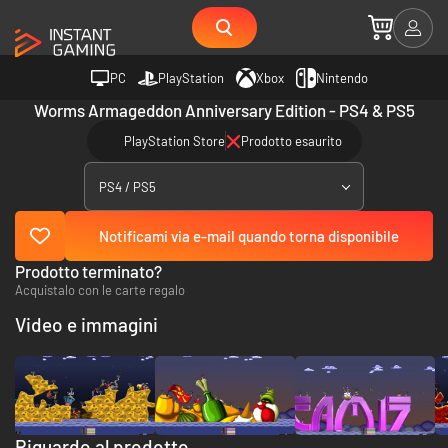
PC
PlayStation
Xbox
Nintendo
Worms Armageddon Anniversary Edition - PS4 & PS5
PlayStation Store
Prodotto esaurito
PS4 / PS5
Notificami via e-mail quando torna disponibile
Prodotto terminato?
Acquistalo con le carte regalo
Video e immagini
Riguardo al prodotto