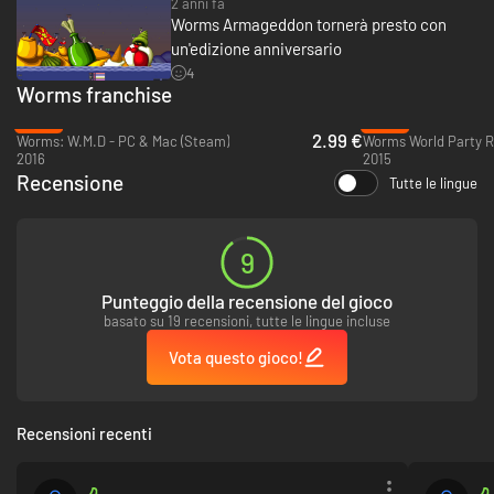
2 anni fa
Worms Armageddon tornerà presto con
un'edizione anniversario
4
Worms franchise
-90%
-92%
2.99 €
Worms: W.M.D - PC & Mac (Steam)
Worms World Party R
2016
2015
Recensione
Tutte le lingue
9
Punteggio della recensione del gioco
basato su 19 recensioni, tutte le lingue incluse
Vota questo gioco!
Recensioni recenti