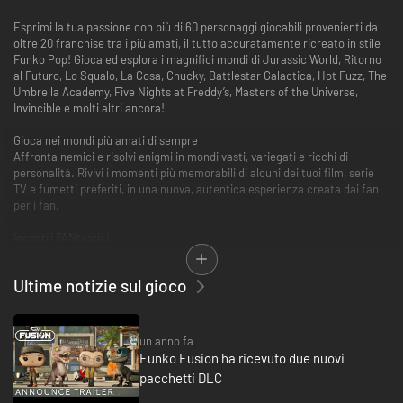
Esprimi la tua passione con più di 60 personaggi giocabili provenienti da
oltre 20 franchise tra i più amati, il tutto accuratamente ricreato in stile
Funko Pop! Gioca ed esplora i magnifici mondi di Jurassic World, Ritorno
al Futuro, Lo Squalo, La Cosa, Chucky, Battlestar Galactica, Hot Fuzz, The
Umbrella Academy, Five Nights at Freddy’s, Masters of the Universe,
Invincible e molti altri ancora!
Gioca nei mondi più amati di sempre
Affronta nemici e risolvi enigmi in mondi vasti, variegati e ricchi di
personalità. Rivivi i momenti più memorabili di alcuni dei tuoi film, serie
TV e fumetti preferiti, in una nuova, autentica esperienza creata dai fan
per i fan.
Incontri FANtastici
Gioca nei panni dei tuoi personaggi preferiti e usa le loro armi e abilità
uniche.
Ultime notizie sul gioco
A tutto Funko
Ammira l'universo dei Funko prendere vita in questa celebrazione unica
della cultura pop.
un anno fa
Funko Fusion ha ricevuto due nuovi
Back to the Future Franchise, Jurassic World Franchise © 2024 Universal
pacchetti DLC
City Studios LLC and Amblin Entertainment, Inc. All Rights Reserved.
Jaws, Battlestar Galactica, The Mummy, Hot Fuzz, The Thing, NOPE,