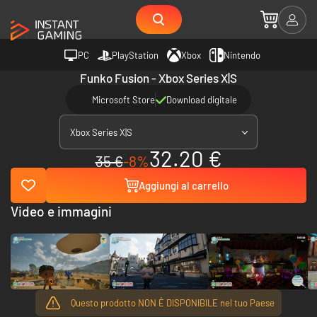
PC
PlayStation
Xbox
Nintendo
Funko Fusion - Xbox Series X|S
Microsoft Store
Download digitale
Xbox Series X|S
32.20 €
35 €
-8%
Aggiungi al carrello
Video e immagini
Questo prodotto NON È DISPONIBILE nel tuo Paese