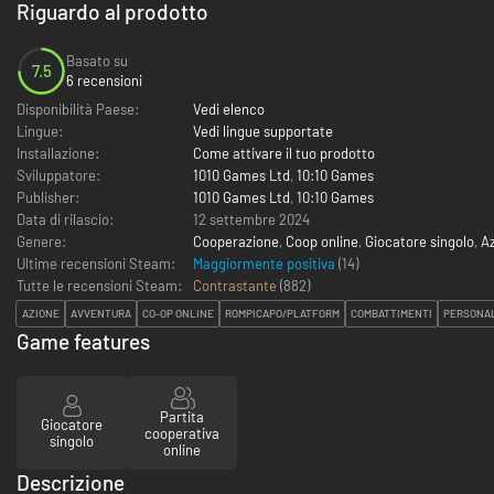
Riguardo al prodotto
Basato su
7.5
6 recensioni
Disponibilità Paese:
Vedi elenco
Lingue:
Vedi lingue supportate
Installazione:
Come attivare il tuo prodotto
Sviluppatore:
1010 Games Ltd
,
10:10 Games
Publisher:
1010 Games Ltd
,
10:10 Games
Data di rilascio:
12 settembre 2024
Genere:
Cooperazione
,
Coop online
,
Giocatore singolo
,
A
Ultime recensioni Steam:
Maggiormente positiva
(14)
Tutte le recensioni Steam:
Contrastante
(
882
)
AZIONE
AVVENTURA
CO-OP ONLINE
ROMPICAPO/PLATFORM
COMBATTIMENTI
PERSONAL
Game features
Partita
Giocatore
cooperativa
singolo
online
Descrizione