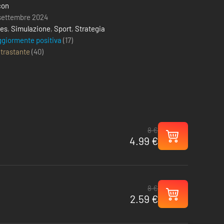
con
settembre 2024
ies
,
Simulazione
,
Sport
,
Strategia
giormente positiva
(17)
trastante
(
40
)
8 €
4.99 €
8 €
2.59 €