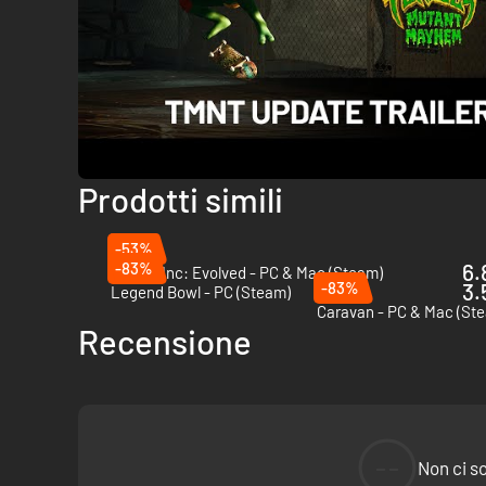
Prodotti simili
-53%
-83%
6.
Plague Inc: Evolved - PC & Mac (Steam)
-83%
3.
Legend Bowl - PC (Steam)
Caravan - PC & Mac (St
Recensione
--
Non ci s