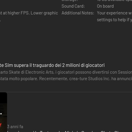
Sound Card:
On board
er FPS. Lower graphic
Additional Notes:
Your experience with Se
.
settings to help if
e Sim supera il traguardo dei 2 milioni di giocatori
uarto Skate di Electronic Arts, i giocatori possono divertirsi con Sess
tata molto popolare. Recentemente, crea-ture Studios Inc. ha annunciat
uesto…
3 anni fa