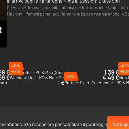
In arrivo oggi le Tartarughe Ninja in Session: Skate Sim
Questa settimana sarà molto intensa per le Tartarughe Ninja, dato 
Mayhem. I famosi personaggi faranno la loro comparsa anche in Se
un aggiornamento gratuito questo martedì 1 agosto. I giocatori…
-91%
-85
89 €
-77%
1.39 €
-90
911 Operator - PC & Mac (Steam)
Party
59 €
-21%
4.49 €
Weedcraft Inc - PC & Mac (Steam)
Holy 
1 €
eam)
Particle Fleet: Emergence - PC & 
ono abbastanza recensioni per calcolare il punteggio
Vota qu