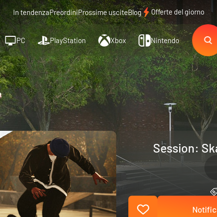
Offerte del giorno
In tendenza
Preordini
Prossime uscite
Blog
PC
PlayStation
Xbox
Nintendo
Session: Sk
Notific