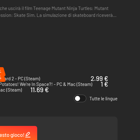
che uscirà il film Teenage Mutant Ninja Turtles: Mutant
ssion: Skate Sim. La simulazione di skateboard riceverà
%
%
2.99 €
 Hard 2 - PC (Steam)
1 €
Potatoes! We're In Space?! - PC & Mac (Steam)
11.69 €
Mac (Steam)
Tutte le lingue
esto gioco!