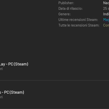
Publisher:
Na
Data di rilascio:
25 
Genere:
Ind
Ultime recensioni Steam:
Mag
Tutte le recensioni Steam:
Con
Lay - PC (Steam)
ri
s - PC (Steam)
ri