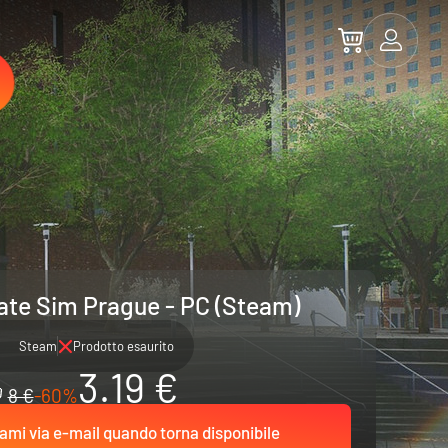
ate Sim Prague - PC (Steam)
Steam
Prodotto esaurito
3.19 €
8 €
-60%
ami via e-mail quando torna disponibile