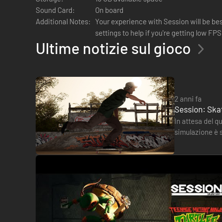
Sound Card:
On board
Additional Notes:
Your experience with Session will be best at high
settings to help if you're getting low FPS
Ultime notizie sul gioco
2 anni fa
Session: Skat
In attesa del q
simulazione è s
festeggiare q