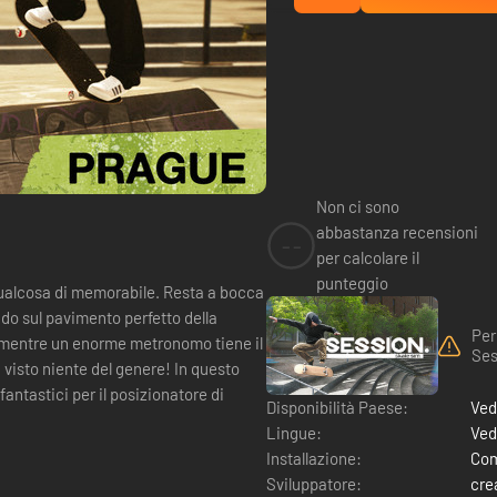
Non ci sono
abbastanza recensioni
--
per calcolare il
punteggio
 qualcosa di memorabile. Resta a bocca
do sul pavimento perfetto della
Per
e, mentre un enorme metronomo tiene il
Ses
 visto niente del genere! In questo
fantastici per il posizionatore di
Disponibilità Paese:
Ved
Lingue:
Ved
Installazione:
Com
Sviluppatore:
cre