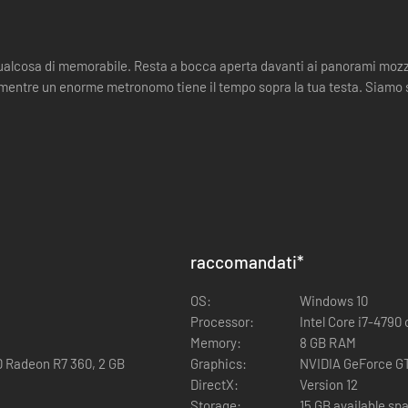
 qualcosa di memorabile. Resta a bocca aperta davanti ai panorami mozza
, mentre un enorme metronomo tiene il tempo sopra la tua testa. Siamo s
raccomandati
*
OS:
Windows 10
Processor:
Intel Core i7-4790
Memory:
8 GB RAM
D Radeon R7 360, 2 GB
Graphics:
NVIDIA GeForce GT
DirectX:
Version 12
Storage:
15 GB available sp