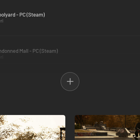
olyard - PC (Steam)
ri
ndonned Mall - PC (Steam)
ri