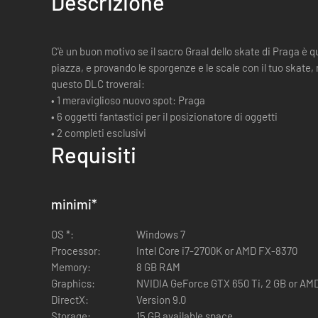
Descrizione
C'è un buon motivo se il sacro Graal dello skate di Praga è
piazza, e provando le sporgenze e le scale con il tuo skate
questo DLC troverai:
• 1 meraviglioso nuovo spot: Praga
• 6 oggetti fantastici per il posizionatore di oggetti
• 2 completi esclusivi
Requisiti
minimi
*
OS *:
Windows 7
Processor:
Intel Core i7-2700K or AMD FX-8370
Memory:
8 GB RAM
Graphics:
NVIDIA GeForce GTX 650 Ti, 2 GB or AM
DirectX:
Version 9.0
Storage:
15 GB available space