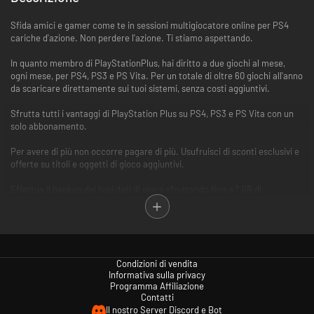
Sfida amici e gamer come te in sessioni multigiocatore online per PS4
cariche d'azione. Non perdere l'azione. Ti stiamo aspettando.
In quanto membro di PlayStationPlus, hai diritto a due giochi al mese,
ogni mese, per PS4, PS3 e PS Vita. Per un totale di oltre 60 giochi all'anno
da scaricare direttamente sui tuoi sistemi, senza costi aggiuntivi.
Sfrutta tutti i vantaggi di PlayStation Plus su PS4, PS3 e PS Vita con un
solo abbonamento.
Per avere di più non occorre pagare di più. Usufruisci di sconti esclusivi e
offerte su titoli e oggetti di gioco aggiuntivi.
Effettua il backup dei tuoi dati di gioco sfruttando fino a 1 GB di
archiviazione per ciascun sistema. Qualunque cosa accada, i tuoi
progressi non andranno persi.
Condizioni di vendita
Informativa sulla privacy
Programma Affiliazione
Contatti
Il nostro Server Discord e Bot