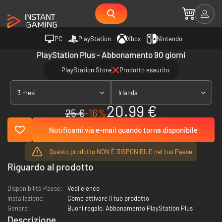
PC
PlayStation
Xbox
Nintendo
PlayStation Plus - Abbonamento 90 giorni
PlayStation Store
Prodotto esaurito
3 mesi
Irlanda
20.99 €
25 €
-16%
Notificami via e-mail quando torna disponibile
Questo prodotto NON È DISPONIBILE nel tuo Paese
Riguardo al prodotto
Disponibilità Paese:
Vedi elenco
Installazione:
Come attivare il tuo prodotto
Genere:
Buoni regalo
,
Abbonamento PlayStation Plus
Descrizione