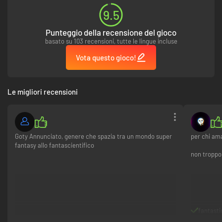
9.5
Punteggio della recensione del gioco
basato su 103 recensioni, tutte le lingue incluse
Vota questo gioco!
Le migliori recensioni
Goty Annunciato, genere che spazia tra un mondo super
per chi am
fantasy allo fantascientifico
non troppo
fantast