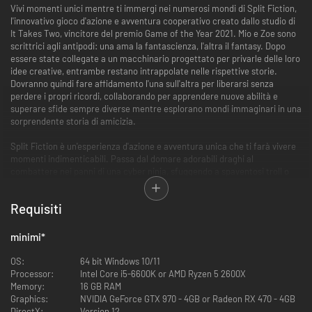
Vivi momenti unici mentre ti immergi nei numerosi mondi di Split Fiction,
l'innovativo gioco d'azione e avventura cooperativo creato dallo studio di
It Takes Two, vincitore del premio Game of the Year 2021. Mio e Zoe sono
scrittrici agli antipodi: una ama la fantascienza, l'altra il fantasy. Dopo
essere state collegate a un macchinario progettato per privarle delle loro
idee creative, entrambe restano intrappolate nelle rispettive storie.
Dovranno quindi fare affidamento l'una sull'altra per liberarsi senza
perdere i propri ricordi, collaborando per apprendere nuove abilità e
superare sfide sempre diverse mentre esplorano mondi immaginari in una
sorprendente storia di amicizia.
Split Fiction è un'esperienza d'azione e avventura unica che ti farà vivere
momenti indimenticabili. Passa dal domare adorabili draghi al
combattere nei panni di una cyber ninja, sfuggendo a spaventosi troll o
schivando auto volanti lanciate da un addetto al parcheggio robotico.
L'universo di Split Fiction è stravagante, intenso e pensato per essere
Requisiti
condiviso.
Gioca in modalità cooperativa con un'altra persona, e insieme preparatevi
minimi
*
a superare qualsiasi ostacolo.
OS:
64 bit Windows 10/11
Processor:
Intel Core i5-6600K or AMD Ryzen 5 2600X
Memory:
16 GB RAM
Graphics:
NVIDIA GeForce GTX 970 - 4GB or Radeon RX 470 - 4GB
DirectX:
Version 12