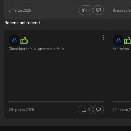
7 marzo 2025
7
15 marzo 
Recensioni recenti
Gioco incredibile, amato alla follia!
bellissimo
29 giugno 2026
0
24 marzo 