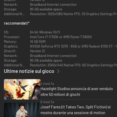
Network:
Broadband Internet connection
Storage:
85 GB available space
Additional Notes:
Resolution: 1920x1080 Native FPS: 30 Graphics Settings P
raccomandati
*
OS:
64 bit Windows 10/11
Processor:
Intel Core i7-11700k or AMD Ryzen 7 5800X
Memory:
16 GB RAM
Graphics:
NVIDIA GeForce RTX 3070 - 8GB or AMD Radeon 6700 XT - 
DirectX:
Version 12
Network:
Broadband Internet connection
Storage:
85 GB available space
Additional Notes:
Resolution: 2560x1440 Native FPS: 60 Graphics Settings P
Ultime notizie sul gioco
4 mesi fa
Hazelight Studios annuncia di aver venduto
oltre 50 milioni di giochi
6 mesi fa
Josef Fares (It Takes Two, Split Fiction) si
mostra durante una sessione di motion