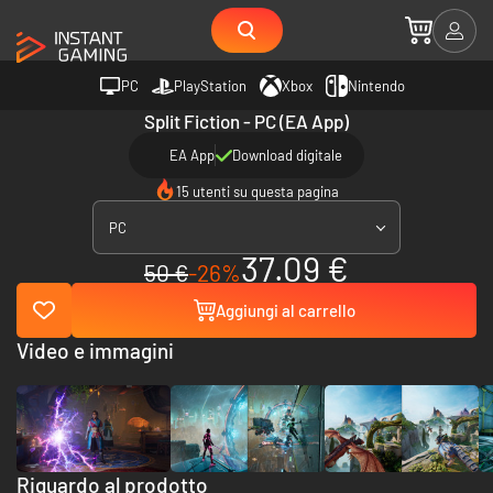
PC
PlayStation
Xbox
Nintendo
Split Fiction - PC (EA App)
EA App
Download digitale
15 utenti su questa pagina
PC
37.09 €
50 €
-26%
Aggiungi al carrello
Video e immagini
Riguardo al prodotto