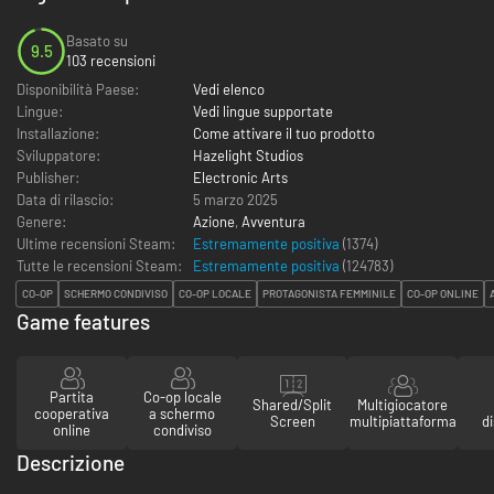
Basato su
9.5
103 recensioni
Disponibilità Paese:
Vedi elenco
Lingue:
Vedi lingue supportate
Installazione:
Come attivare il tuo prodotto
Sviluppatore:
Hazelight Studios
Publisher:
Electronic Arts
Data di rilascio:
5 marzo 2025
Genere:
Azione
,
Avventura
Ultime recensioni Steam:
Estremamente positiva
(1374)
Tutte le recensioni Steam:
Estremamente positiva
(
124783
)
CO-OP
SCHERMO CONDIVISO
CO-OP LOCALE
PROTAGONISTA FEMMINILE
CO-OP ONLINE
Game features
Partita
Co-op locale
Shared/Split
Multigiocatore
cooperativa
a schermo
Screen
multipiattaforma
di
online
condiviso
Descrizione