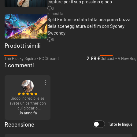
capture per il suo prossimo gioco
3
6 mesi fa
Split Fiction: è stata fatta una prima bozza
della sceneggiatura del film con Sydney
Sweeney
5
Prodotti simili
-90%
-81%
2.99 €
The Plucky Squire - PC (Steam)
Outcast - A New Begi
1 commenti
Gioco incredibile se
avete un partner con
cui giocarlo
compratelo
Un anno fa
assolutamente
Recensione
Tutte le lingue