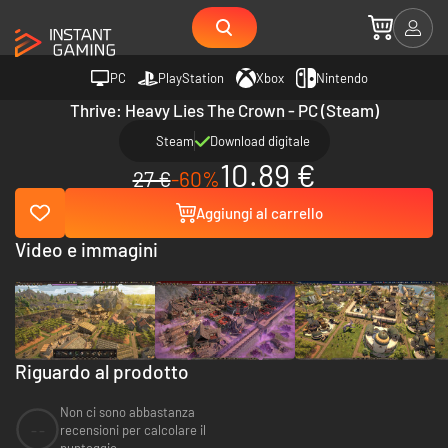
PC
PlayStation
Xbox
Nintendo
Thrive: Heavy Lies The Crown - PC (Steam)
Steam
Download digitale
10.89 €
27 €
-60%
Aggiungi al carrello
Video e immagini
Riguardo al prodotto
Non ci sono abbastanza
--
recensioni per calcolare il
punteggio