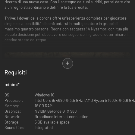
ricerca di una nuova casa. Con il sostegno dei tuoi sudditi, potrai dare vita
a un regno straordinario e definire la tua eredità.
Thrive: I doveri della corona offre un'esperienza completa per giocatore
singolo o la possibilità di confrontarsi in multigiocatore in gruppi di
massimo quattro persone. Regna con saggezza! A Nysamor, ogni tua più
piccola decisione potrebbe avere conseguenze in grado di determinare il
destino stesso del regno.
Requisiti
minimi
*
OS:
Windows 10
Processor:
Intel Core i5 4690 @ 3.5 GHz | AMD Ryzen 5 1600x @ 3.6 GHz
Memory:
16 GB RAM
Graphics:
NVIDIA GeForce GTX 980
Network:
Broadband Internet connection
Storage:
5 GB available space
Sound Card:
Integrated