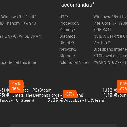
raccomandati
*
, Windows 10 64-bit*
OS *:
Windows 7 64-bit, 
ntagne Grigie in cerca di una cripta contenente una runa speciale
MD Phenom II X4 940
Processor:
Intel Core i7-479
Memory:
8 GB RAM
n HD 5770 /w 1GB VRAM
Graphics:
NVIDIA GeForce G
DirectX:
Version 11
Network:
Broadband Interne
Storage:
30 GB available s
a della montagna per accendere il primo faro e avvertire gli insediamenti
pported at this time
Additional Notes:
*WARNING: 32-bit O
-94%
-80
29 €
-76%
1.09 €
-87
MythForce - PC (Steam)
Magi
99 €
-67%
1.19 €
sta maneggevole Picca da guerra per Bardin Goreksson, il ricognitore nan
Hunted: The Demon’s Forge - PC (Steam)
Young
2.39 €
Tasos - PC (Steam)
Succubus - PC (Steam)