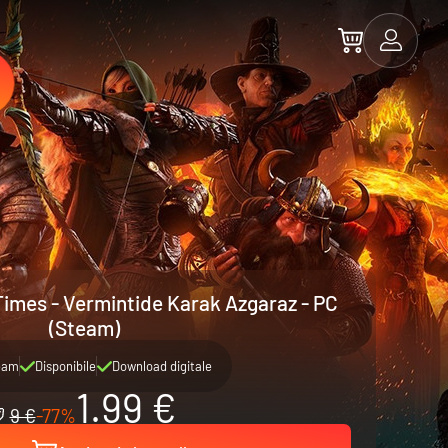
mes - Vermintide Karak Azgaraz - PC
(Steam)
eam
Disponibile
Download digitale
1.99 €
9 €
-77%