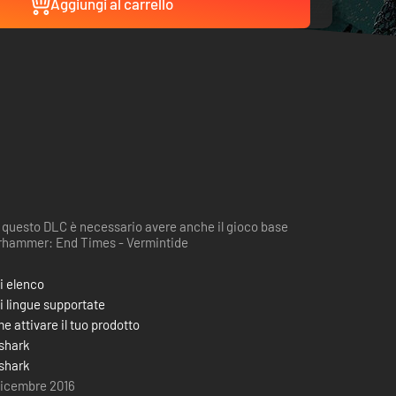
Aggiungi al carrello
 questo DLC è necessario avere anche il gioco base
hammer: End Times - Vermintide
i elenco
i lingue supportate
e attivare il tuo prodotto
shark
shark
dicembre 2016