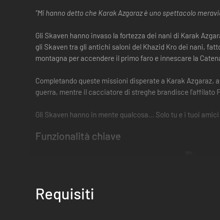
"Mi hanno detto che Karak Azgaraz è uno spettacolo meravig
Gli Skaven hanno invaso la fortezza dei nani di Karak Azgara
gli Skaven tra gli antichi saloni del Khazid Kro dei nani, fat
montagna per accendere il primo faro e innescare la Catena
Completando queste missioni disperate a Karak Azgaraz, avr
guerra, mentre il cacciatore di streghe brandisce l'affilato 
Gli Skaven hanno in mente qualcosa... Solo tu e i tuoi amici 
Funzionalità chiave
Requisiti
Nuova mappa: Khazid Kro -
Esplora il remoto insediamento