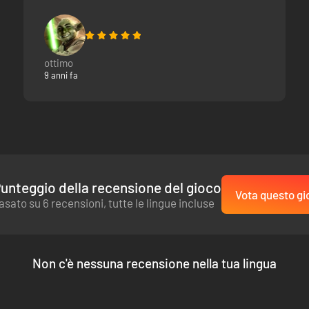
alcione affilato da affidare a Victor Saltzpyre, il cacciatore di streghe. 
ottimo
9 anni fa
unteggio della recensione del gioco
Vota questo gi
asato su 6 recensioni, tutte le lingue incluse
Non c'è nessuna recensione nella tua lingua