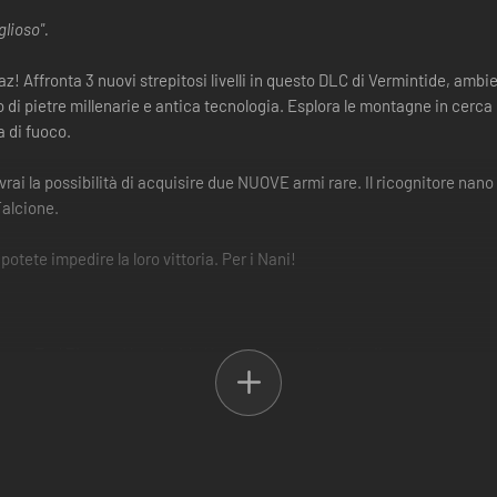
lioso".
z! Affronta 3 nuovi strepitosi livelli in questo DLC di Vermintide, ambi
to di pietre millenarie e antica tecnologia. Esplora le montagne in cerca d
 di fuoco.
ai la possibilità di acquisire due NUOVE armi rare. Il ricognitore nan
Falcione.
potete impedire la loro vittoria. Per i Nani!
 di Khazid Kro in cerca di un ingegnere nano di nome Halgrim