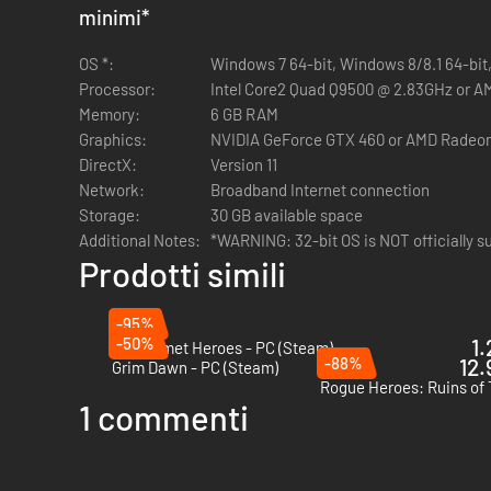
minimi
*
OS *:
Windows 7 64-bit, Windows 8/8.1 64-bit
Nuova mappa: La Runa Maledetta -
Esplora le innevate Mo
Processor:
Intel Core2 Quad Q9500 @ 2.83GHz or A
Memory:
6 GB RAM
Graphics:
NVIDIA GeForce GTX 460 or AMD Radeo
DirectX:
Version 11
Network:
Broadband Internet connection
Storage:
30 GB available space
Nuova mappa: Catena di fuoco -
Fatti strada fino alla vett
Additional Notes:
*WARNING: 32-bit OS is NOT officially su
Prodotti simili
-95%
-50%
1.
Big Helmet Heroes - PC (Steam)
-88%
12.
Nuova arma: Picca da guerra -
Trafiggi gli Skaven con que
Grim Dawn - PC (Steam)
Rogue Heroes: Ruins of 
nel DLC Karak Azgaraz
1 commenti