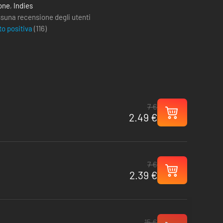
one
,
Indies
suna recensione degli utenti
to positiva
(
116
)
7 €
2.49 €
7 €
2.39 €
15 €