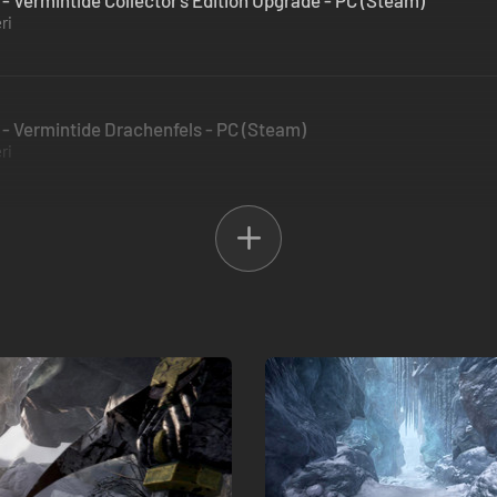
Vermintide Collector's Edition Upgrade - PC (Steam)
ri
 Vermintide Drachenfels - PC (Steam)
ri