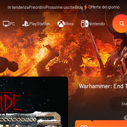
Offerte del giorno
In tendenza
Preordini
Prossime uscite
Blog
PC
PlayStation
Xbox
Nintendo
Warhammer: End Ti
St