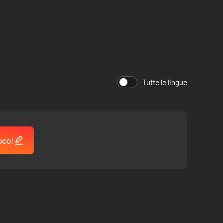
È possibile ottenere quest'arma solo nei livelli inclusi nel
Tutte le lingue
oco!