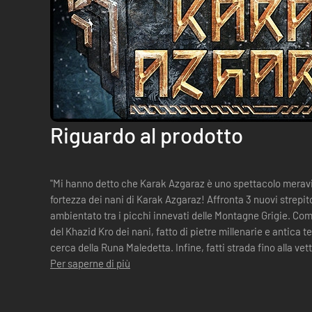
Riguardo al prodotto
"Mi hanno detto che Karak Azgaraz è uno spettacolo meraviglioso". Gli Skaven hann
fortezza dei nani di Karak Azgaraz! Affronta 3 nuovi strepito
ambientato tra i picchi innevati delle Montagne Grigie. Comba
del Khazid Kro dei nani, fatto di pietre millenarie e antica 
cerca della Runa Maledetta. Infine, fatti strada fino alla ve
primo faro e...
Per saperne di più