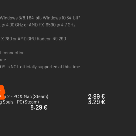
Windows 8/8.1 64-bit, Windows 10 64-bit*
0K @ 4.00 GHz or AMD FX-9590 @ 4.7 GHz
TX 780 or AMD GPU Radeon R9 290
t connection
pace
 vicini dell'arrivo degli Skaven
S is NOT officially supported at this time
%
%
2.99 €
cka 2 - PC & Mac (Steam)
3.29 €
o. È possibile ottenere quest'arma solo nei livelli inclusi
 Souls - PC (Steam)
8.29 €