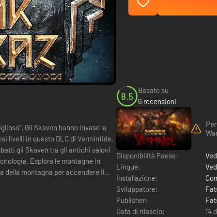
Basato su
8.5
6 recensioni
Per
o invaso la
War
si livelli in questo DLC di Vermintide,
tti gli Skaven tra gli antichi saloni
Disponibilità Paese:
Ved
tecnologia. Esplora le montagne in
Lingue:
Ved
tta della montagna per accendere il
Installazione:
Com
Sviluppatore:
Fat
Publisher:
Fat
Data di rilascio:
14 