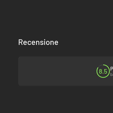
Nuova arma: Falcione -
Affetta le forze Skaven con questo F
DLC Karak Azgaraz
Recensione
3 nuovi trofei -
Avrai successo in questa nuova avventura?
P
8.5
b