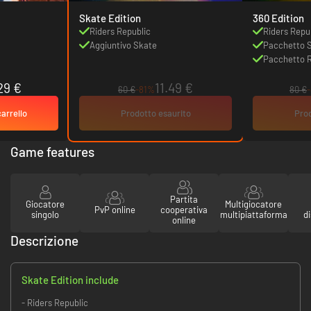
Skate Edition
360 Edition
Riders Republic
Riders Repu
Aggiuntivo Skate
Pacchetto S
Pacchetto R
29 €
11.49 €
60 €
-81%
80 €
carrello
Prodotto esaurito
Prod
Game features
Partita
Giocatore
Multigiocatore
PvP online
cooperativa
singolo
multipiattaforma
di
online
Descrizione
Skate Edition include
- Riders Republic