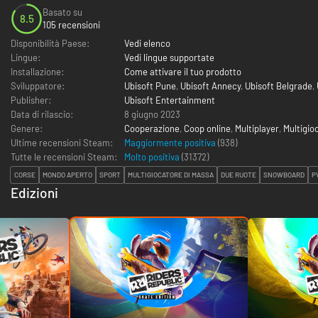
Basato su
8.5
105 recensioni
Disponibilità Paese:
Vedi elenco
Lingue:
Vedi lingue supportate
Installazione:
Come attivare il tuo prodotto
Sviluppatore:
Ubisoft Pune
,
Ubisoft Annecy
,
Ubisoft Belgrade
,
Publisher:
Ubisoft Entertainment
Data di rilascio:
8 giugno 2023
Genere:
Cooperazione
,
Coop online
,
Multiplayer
,
Multigio
Ultime recensioni Steam:
Maggiormente positiva
(938)
Tutte le recensioni Steam:
Molto positiva
(
31372
)
CORSE
MONDO APERTO
SPORT
MULTIGIOCATORE DI MASSA
DUE RUOTE
SNOWBOARD
P
Edizioni