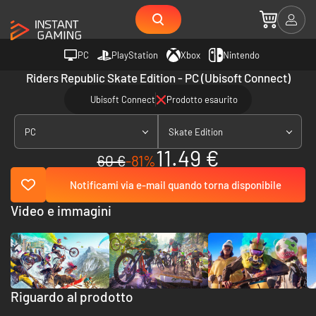
PC
PlayStation
Xbox
Nintendo
Riders Republic Skate Edition - PC (Ubisoft Connect)
Ubisoft Connect
Prodotto esaurito
PC
Skate Edition
11.49 €
60 €
-81%
Notificami via e-mail quando torna disponibile
Video e immagini
Riguardo al prodotto