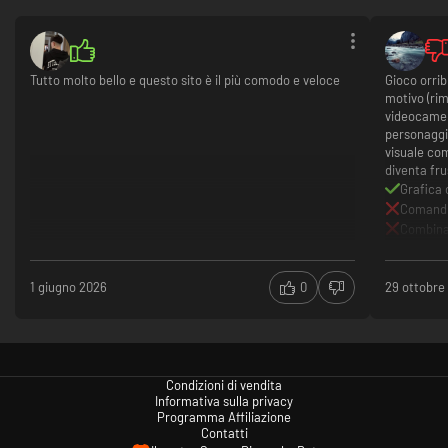
Tutto molto bello e questo sito è il più comodo e veloce
Gioco orri
motivo (rima
videocamer
personaggi
visuale co
diventa fru
Grafica 
Comandi
Combinaz
Visuale
1 giugno 2026
0
29 ottobre
Condizioni di vendita
Informativa sulla privacy
Programma Affiliazione
Contatti