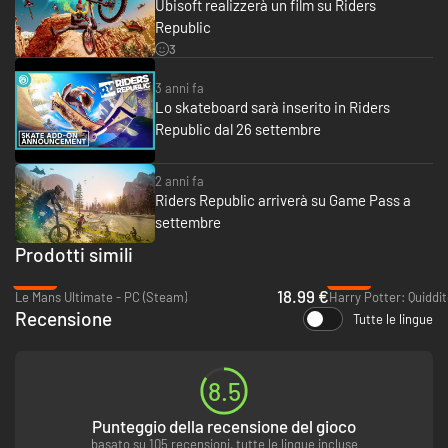
Ubisoft realizzerà un film su Riders
partire dal 27 settembre ora locale (soggetti a modifiche).
**Questa edizione non include lo sport aggiuntivo BMX e altri contenuti
Republic
aggiuntivi.
3
Questo gioco si avvale della tecnologia dello Smart Delivery che permette
3 anni fa
di giocare al titolo sia con Xbox One che con Xbox Series X|S
Lo skateboard sarà inserito in Riders
Republic dal 26 settembre
2 anni fa
Riders Republic arriverà su Game Pass a
settembre
Prodotti simili
-53%
-96%
18.99 €
Le Mans Ultimate - PC (Steam)
Recensione
Tutte le lingue
8.5
Punteggio della recensione del gioco
basato su 105 recensioni, tutte le lingue incluse