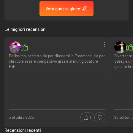
Vota questo gioco!
Le migliori recensioni
Bellissimo, perfetto sia per rilassarsi in Freemode, sia per
Divertente
chi vuole essere competitivo grazie al multigiocatore
Steep è un
PvP.
giocare in
3 ottobre 2025
1
26 settem
Recensioni recenti