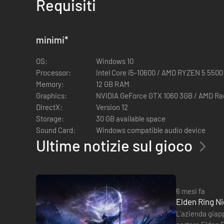
Requisiti
minimi
*
OS:
Windows 10
Processor:
Intel Core i5-10600 / AMD RYZEN 5 5500
Memory:
12 GB RAM
Graphics:
NVIDIA GeForce GTX 1060 3GB / AMD R
DirectX:
Version 12
Storage:
30 GB available space
Sound Card:
Windows compatible audio device
SORGETE, INSIEME.
Ultime notizie sul gioco
Unisci le forze con altri giocatori per affrontare i pericoli 
terre di Plagaride alla ricerca di uno dei terrificanti Signo
6 mesi fa
Elden Ring Ni
L'azienda giapp