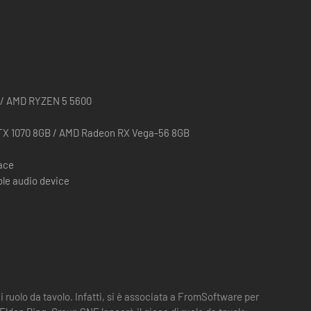
0 / AMD RYZEN 5 5600
TX 1070 8GB / AMD Radeon RX Vega-56 8GB
pace
le audio device
lari avranno a disposizione due giorni interi per esplorare le
na mutevole esperienza cooperativa per 3 utenti.
ruolo da tavolo. Infatti, si è associata a FromSoftware per