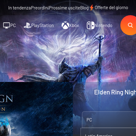
Offerte del giorno
In tendenza
Preordini
Prossime uscite
Blog
PC
PlayStation
Xbox
Nintendo
Elden Ring Nigh
PC