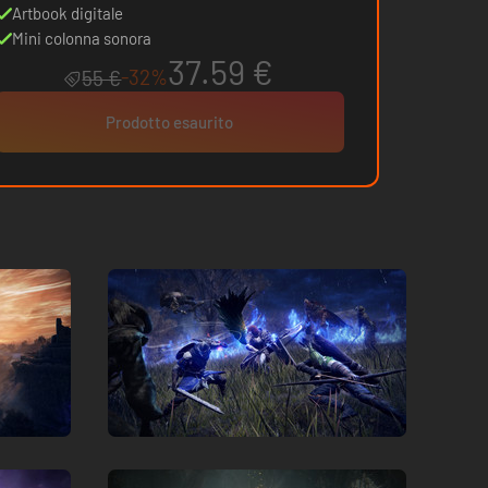
Artbook digitale
Mini colonna sonora
37.59 €
-32%
55 €
Prodotto esaurito