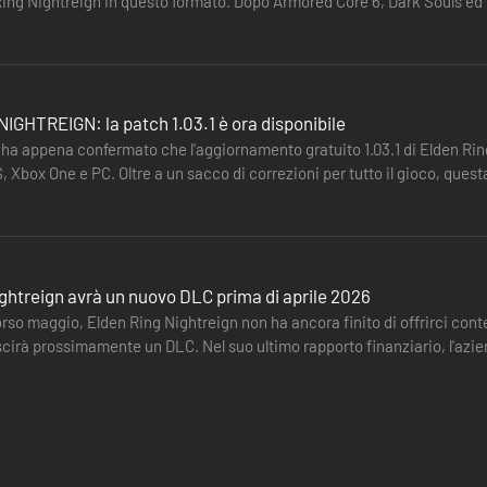
ing Nightreign in questo formato. Dopo Armored Core 6, Dark Souls ed E
ghtreign…
IGHTREIGN: la patch 1.03.1 è ora disponibile
a appena confermato che l'aggiornamento gratuito 1.03.1 di Elden Ring
, Xbox One e PC. Oltre a un sacco di correzioni per tutto il gioco, ques
ows”.…
ghtreign avrà un nuovo DLC prima di aprile 2026
orso maggio, Elden Ring Nightreign non ha ancora finito di offrirci co
scirà prossimamente un DLC. Nel suo ultimo rapporto finanziario, l'az
e dell'anno…
nto da uno stile e da abilità proprie. Ogni Crepuscolare ha tre caratteris
venza e combattimento riflettono le origini e la storia di ciascun perso