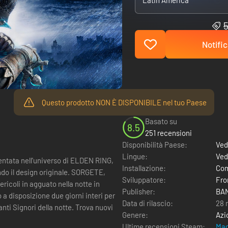
Latin America
5
Notific
Questo prodotto NON È DISPONIBILE nel tuo Paese
Basato su
8.5
251 recensioni
Disponibilità Paese:
Ved
Lingue:
Ved
tata nell'universo di ELDEN RING,
Installazione:
Com
esign originale. SORGETE,
Sviluppatore:
Fro
ericoli in agguato nella notte in
Publisher:
BAN
 a disposizione due giorni interi per
Data di rilascio:
28 
canti Signori della notte. Trova nuovi
Genere:
Azi
Ultime recensioni Steam:
Mag