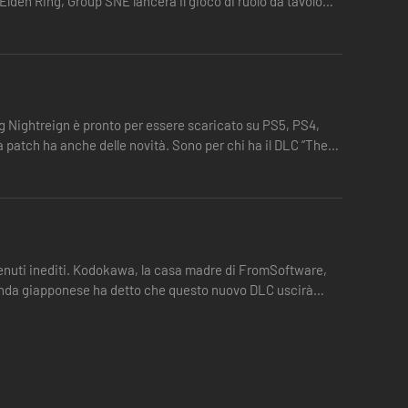
lden Ring, Group SNE lancerà il gioco di ruolo da tavolo
 Nightreign è pronto per essere scaricato su PS5, PS4,
ta patch ha anche delle novità. Sono per chi ha il DLC “The
ntenuti inediti. Kodokawa, la casa madre di FromSoftware,
ienda giapponese ha detto che questo nuovo DLC uscirà
tiche specifiche: una capacità passiva, un'abilità
naggio. Per quanto formidabili da sole, le loro capacità