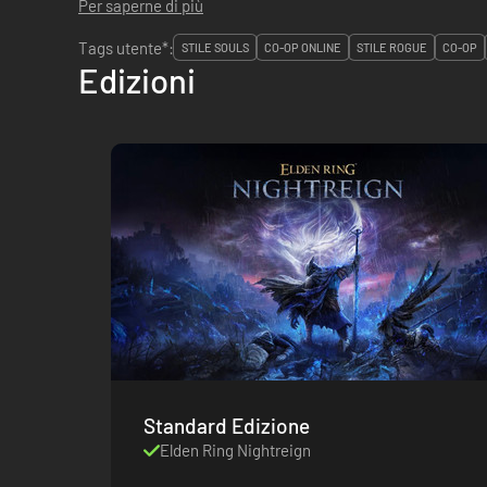
Per saperne di più
Tags utente*:
STILE SOULS
CO-OP ONLINE
STILE ROGUE
CO-OP
Edizioni
Standard Edizione
Elden Ring Nightreign