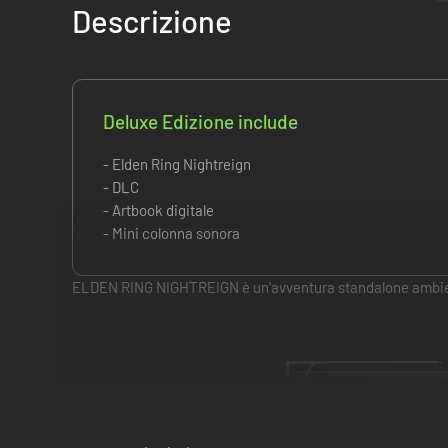
Descrizione
Deluxe Edizione include
- Elden Ring Nightreign
- DLC
- Artbook digitale
- Mini colonna sonora
ELDEN RING NIGHTREIGN è un'avventura standalone ambientat