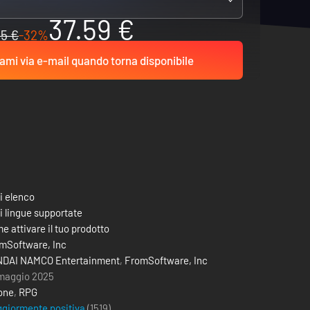
37.59 €
5 €
-32%
ami via e-mail quando torna disponibile
i elenco
i lingue supportate
e attivare il tuo prodotto
mSoftware, Inc
DAI NAMCO Entertainment
,
FromSoftware, Inc
maggio 2025
one
,
RPG
giormente positiva
(1519)