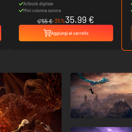
Artbook digitale
Mini colonna sonora
35.99 €
-35%
55 €
Aggiungi al carrello