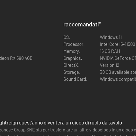
raccomandati
*
OS:
Windows 11
Processor:
Intel Core i5-1150
Memory:
16 GB RAM
adeon RX 580 4GB
Graphics:
NVIDIA GeForce G
DirectX:
Version 12
Storage:
30 GB available s
Sound Card:
Windows compatib
in agguato nella notte in modalità cooperativa per 3 utenti. Tre Crepusco
ri della notte. Trova nuovi compagni o invita gli amici a unirsi a te in u
ghtreign quest'anno diventerà un gioco di ruolo da tavolo
onese Group SNE sta per trasformare un altro videogioco in un gioco di 