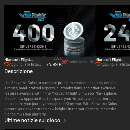
100 €
Microsoft Flight
Microsoft Flight
Prodotto esaurito
74.99 €
Simulator 2024 - 400
Simulator 2024 - 240
Aggiungi alla lista
Aggiungi alla lista
Simverse Coins - PC &
Simverse Coins - PC
desideri
desideri
Descrizione
Xbox Series X|S
Xbox Series X|S
(Microsoft Store)
(Microsoft Store)
Use Simverse Coins to purchase premium content, including detailed
aircraft, hand-crafted airports, customizations, and other exclusive
features available within the Microsoft Flight Simulator Marketplace.
Unlock new opportunities to expand your virtual aviation career and
personalize your journey through the Simverse. With Simverse Coins,
elevate your adventure to new heights in the world’s most immersive
flight simulation platform.
Ultime notizie sul gioco