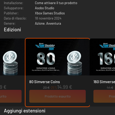
Installazione:
Come attivare il tuo prodotto
Sviluppatore:
Asobo Studio
Publisher:
Xbox Games Studios
Data di rilascio:
18 novembre 2024
Genere:
Azione
,
Avventura
Edizioni
80 Simverse Coins
160 Simverse
9 €
14.99 €
20 €
-25%
44 €
urito
Prodotto esaurito
Prod
Aggiungi estensioni