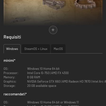
Requisiti
Windows
SteamOS + Linux
MacOS
Il Creator Pack include i seguenti monumenti:
minimi
*
Drassanes
Grande Kyz Kala
OS:
Windows 10 Home 64 bit
Abbazia di Cluny
Processor:
Intel Core i5-750 | AMD FX 4300
Duomo di Firenze
Memory:
8 GB RAM
Mura di York
Graphics:
NVIDIA GeForce GTX 660 | AMD Radeon HD 7870 | Intel Arc A31
Grande Moschea degli Omayyadi
Storage:
20 GB available space
Tempio Jokhang
Wartburg
raccomandati
*
Bet Giyorgis
Santa Saggezza di Dio di Novgorod
OS:
Windows 10 Home 64 bit or Windows 11
Cattedrale di San Venceslao