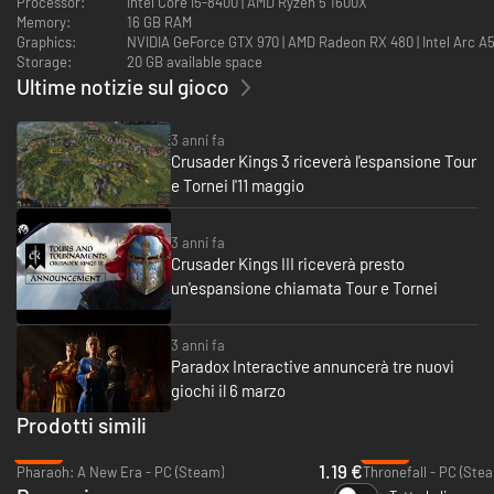
Processor:
Intel Core i5-8400 | AMD Ryzen 5 1600X
Cittadella di Visegrád
Memory:
16 GB RAM
Università al-Qarawiyyin
Graphics:
NVIDIA GeForce GTX 970 | AMD Radeon RX 480 | Intel Arc A
Irrigazione aghlabida
Storage:
20 GB available space
Palazzo del Ghana
Ultime notizie sul gioco
Scavi di Kano
Forte di Jaisalmer
Tempio del Sole di Konarak
3 anni fa
Università di Somapura
Crusader Kings 3 riceverà l'espansione Tour
Grotte di Badami
e Tornei l'11 maggio
3 anni fa
Crusader Kings III riceverà presto
un'espansione chiamata Tour e Tornei
3 anni fa
Paradox Interactive annuncerà tre nuovi
giochi il 6 marzo
Prodotti simili
-95%
-60%
1.19 €
Pharaoh: A New Era - PC (Steam)
Thronefall - PC (Ste