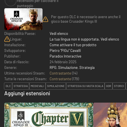
--
recensioni per calcolare il
punteggio
Per questo DLC è necessario avere anche il
gioco base Crusader Kings III
Disponibilità Paese:
Vedi elenco
Lingue:
La tua lingua non è supportata. Vedi elenco
Installazione:
Come attivare il tuo prodotto
Sviluppatore:
Pietro "PiGu" Cavalli
Publisher:
Paradox Interactive
Data di rilascio:
24 febbraio 2025
Genere:
RPG
,
Simulazione
,
Strategia
Ultime recensioni Steam:
Contrastante
(14)
Tutte le recensioni Steam:
Contrastante
(
179
)
DLC
STRATEGIA
MEDIEVALI
SIMULAZIONE
STRATEGIA SU VASTA SCALA
GDR
STORICI
Aggiungi estensioni