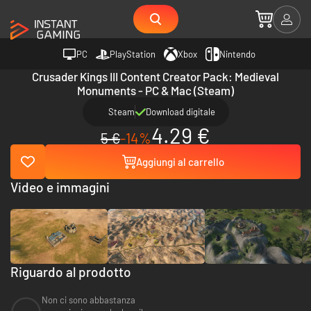
PC
PlayStation
Xbox
Nintendo
Crusader Kings III Content Creator Pack: Medieval
Monuments - PC & Mac (Steam)
Steam
Download digitale
4.29 €
5 €
-14%
Aggiungi al carrello
Video e immagini
Riguardo al prodotto
Non ci sono abbastanza