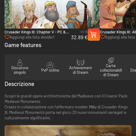
44 €
Crusader Kings III: Chapter V - PC &
Crusader Kings III: A
32.89 €
Mac (Steam)
PC & Mac (Steam)
Aggiungi alla lista desideri
Aggiungi alla lista
Game features
Carte
Giocatore
Achievement
PvP online
collezionabili
St
singolo
di Steam
di Steam
Descrizione
Scopri le grandi opere architettoniche del Medioevo con il Creator Pack
Medieval Monuments
.
Creato in collaborazione con l'affermato modder
PiGu
di Crusader Kings
III,
Medieval Monuments
porta nel gioco 20 nuovi monumenti variegati e
culturalmente significativi.