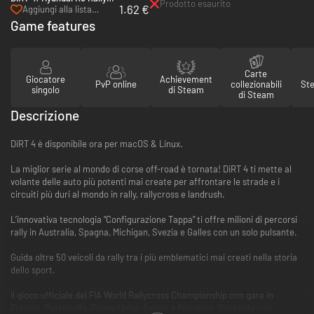
Prodotto esaurito
1.62 €
Car - PC & Mac (Steam)
Aggiungi alla lista
desideri
Game features
Carte
Giocatore
Achievement
PvP online
collezionabili
St
singolo
di Steam
di Steam
Descrizione
DiRT 4 è disponibile ora per macOS & Linux.
La miglior serie al mondo di corse off-road è tornata! DiRT 4 ti mette al
volante delle auto più potenti mai create per affrontare le strade e i
circuiti più duri al mondo in rally, rallycross e landrush.
L’innovativa tecnologia “Configurazione Tappa” ti offre milioni di percorsi
rally in Australia, Spagna, Michigan, Svezia e Galles con un solo pulsante.
Guida oltre 50 veicoli da rally tra i più emblematici mai creati nella storia
dello sport.
Il gioco ufficiale del FIA World Rallycross Championship con gare in
Francia, Portogallo, Regno Unito, Svezia e Norvegia. Gareggia con