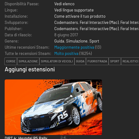
Disponibilità Paese:
Vedi elenco
Lingue:
Vedi lingue supportate
Installazione:
Come attivare il tuo prodotto
Sviluppatore:
Codemasters
,
Feral Interactive (Mac)
,
Feral Inter
Publisher:
Codemasters
,
Feral Interactive (Mac)
,
Feral Inter
Data di rilascio:
8 giugno 2017
Genere:
Guida
,
Simulazione
,
Sport
Ultime recensioni Steam:
Maggiormente positiva
(13)
Tutte le recensioni Steam:
Molto positiva
(
16254
)
CORSE
SIMULAZIONE
SIMULATORI DI VEICOLI
GUIDA
FUORISTRADA
SPORT
REALISTICI
Aggiungi estensioni
2 €
DiRT 4: Hyundai R5 Rally