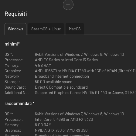
Supercar, RX2, Super 1600 e rallycross Gruppo B.
Incredibili gare landrush su corto tracciato con buggy e pick-up in
Requisiti
California, Nevada e Messico.
Affina le tue abilità alla DiRT Academy e portale al top.Crea il tuo pilota e
un team con cui dominare il mondo delle gare off-road.
Windows
SteamOS + Linux
MacOS
RaceNet porta il gaming competitivo a un livello più alto facendoti
affrontare i migliori al mondo nella lotta ai premi.
minimi
*
OS *:
64bit Versions of Windows 7, Windows 8, Windows 10
Processor:
AMD FX Series or Intel Core i3 Series
Memory:
4 GB RAM
Graphics:
AMD HD5570 or NVIDIA GT440 with 1GB of VRAM (DirectX 11 
Network:
Broadband Internet connection
Storage:
50 GB available space
Sound Card:
DirectX Compatible soundcard
Additional Notes:
Supported Graphics Cards: NVIDIA GT 440 or Above, GT 530 
raccomandati
*
OS *:
64bit Versions of Windows 7, Windows 8, Windows 10
Processor:
Intel Core i5 4690 or AMD FX 8320
Memory:
8 GB RAM
Graphics:
NVIDIA GTX 780 or AMD R9 390
Network:
Broadband Internet connection