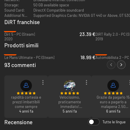
Storage:
50 GB available space
Sound Card:
DirectX Compatible soundcard
Additional Notes:
Supported Graphics Cards: NVIDIA GT 440 or Above, GT 530 
DiRT franchise
-57%
23.39 €
Dirt 5 - PC (Steam)
DiRT Rally 2.0 - PC (
2020
2019
Prodotti simili
-53%
-79%
18.99 €
Le Mans Ultimate - PC (Steam)
Automobilista 2 - PC
93 commenti
rapidità cortesia e
Velocissimo,
Grazie da pagarlo 15
prezzi imbattibili
praticamente
euro a pagarlo a
come sempre
immediato!
malapena 2.50
4 anni fa
Consigliatissimo. :D
5 anni fa
complimenti
6 anni fa
Recensione
Tutte le lingue