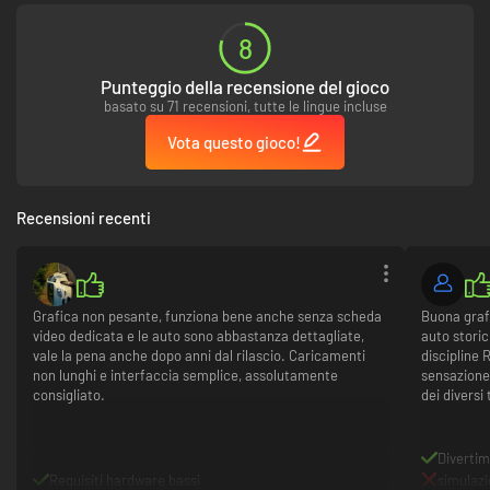
8
Punteggio della recensione del gioco
basato su 71 recensioni, tutte le lingue incluse
Vota questo gioco!
Recensioni recenti
Grafica non pesante, funziona bene anche senza scheda
Buona grafi
video dedicata e le auto sono abbastanza dettagliate,
auto storic
vale la pena anche dopo anni dal rilascio. Caricamenti
discipline 
non lunghi e interfaccia semplice, assolutamente
sensazione 
consigliato.
dei diversi 
Divertim
Requisiti hardware bassi
simulazi