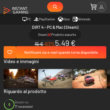
PC
PlayStation
Xbox
Nintendo
DiRT 4 - PC & Mac (Steam)
Steam
Prodotto esaurito
5.49 €
15 €
-63%
Notificami via e-mail quando torna disponibile
Video e immagini
Riguardo al prodotto
Basato su
8
71 recensioni