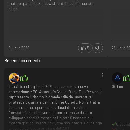
motore grafico di Shadow si adatti meglio in questo
gioco
9 luglio 2026
5
28 luglio 2
Recensioni recenti
Lanciato nel luglio del 2026 per console di nuova
Ottimo
generazione e PC, Assassin's Creed: Black Flag Resynced
rappresenta il ritorno in grande stile dell'avventura
piratesca più amata del franchise Ubisoft. Non si tratta
di una semplice operazione di lucidatura o di un
"remaster", ma di un vero e proprio remake da zero
sviluppato principalmente da Ubisoft Singapore sul
motore grafico Ubisoft Anvil, che non integra alcuna riga
Gioco i
di codice dell'opera originale del 2013.
Nulla