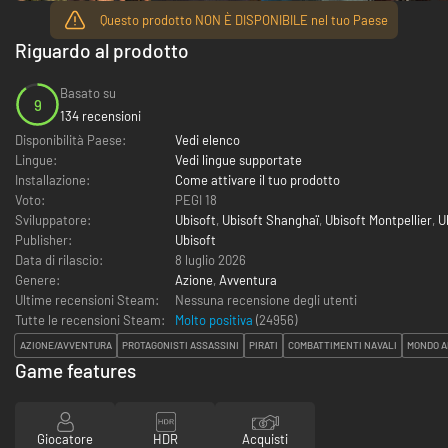
Questo prodotto NON È DISPONIBILE nel tuo Paese
Riguardo al prodotto
Basato su
9
134 recensioni
Disponibilità Paese:
Vedi elenco
Lingue:
Vedi lingue supportate
Installazione:
Come attivare il tuo prodotto
Voto:
PEGI 18
Sviluppatore:
Ubisoft
,
Ubisoft Shanghaï
,
Ubisoft Montpellier
,
U
Publisher:
Ubisoft
Data di rilascio:
8 luglio 2026
Genere:
Azione
,
Avventura
Ultime recensioni Steam:
Nessuna recensione degli utenti
Tutte le recensioni Steam:
Molto positiva
(
24956
)
AZIONE/AVVENTURA
PROTAGONISTI ASSASSINI
PIRATI
COMBATTIMENTI NAVALI
MONDO A
Game features
Giocatore
HDR
Acquisti