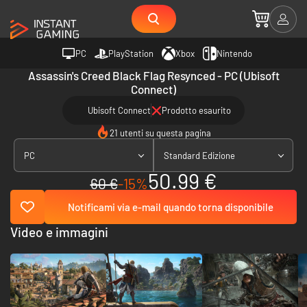
PC
PlayStation
Xbox
Nintendo
Assassin's Creed Black Flag Resynced - PC (Ubisoft
Connect)
Ubisoft Connect
Prodotto esaurito
21 utenti su questa pagina
PC
Standard Edizione
50.99 €
60 €
-15%
Notificami via e-mail quando torna disponibile
Video e immagini