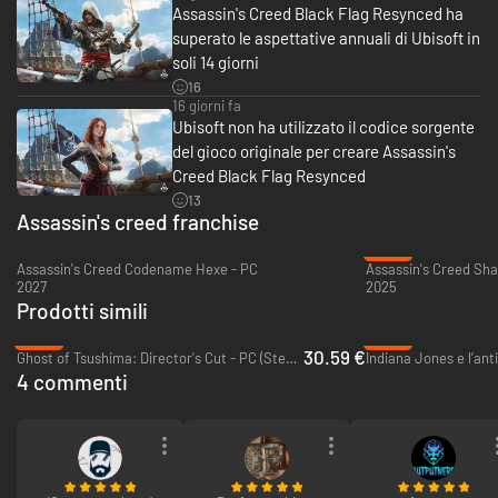
Assassin's Creed Black Flag Resynced ha
superato le aspettative annuali di Ubisoft in
soli 14 giorni
16
I CARAIBI COME NON LI HAI MAI VISSUTI
16 giorni fa
Ubisoft non ha utilizzato il codice sorgente
In mare aperto come in terre selvagge, esplora un mondo aperto senza
confini, creato con l'ultimo motore Anvil. Ammira panorami mozzafiato
del gioco originale per creare Assassin's
mentre affronti mari in tempesta, ti immergi alla scoperta di relitti
Creed Black Flag Resynced
sommersi o ti fai strada attraverso fitte giungle tropicali. Grazie a
13
funzionalità come Dolby Atmos e ray tracing, ogni scena è più
Assassin's creed franchise
coinvolgente e restituisce tutta la bellezza del mondo.
-64%
Assassin's Creed Codename Hexe - PC
2027
2025
Prodotti simili
-49%
-56%
30.59 €
Ghost of Tsushima: Director's Cut - PC (Steam)
Indiana Jones e l’ant
4 commenti