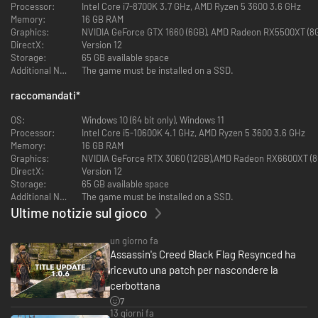
Processor:
Intel Core i7-8700K 3.7 GHz, AMD Ryzen 5 3600 3.6 GHz
Memory:
16 GB RAM
Graphics:
NVIDIA GeForce GTX 1660 (6GB), AMD Radeon RX5500XT (8GB
DirectX:
Version 12
UN CLASSICO RIELABORATO PER UN'ESPERIENZA
Storage:
65 GB available space
MIGLIORATA
Additional Notes:
The game must be installed on a SSD.
Il combattimento è stato riprogettato per rendere gli scontri più dinamici,
raccomandati
*
dando più spazio alle parate e agli abbattimenti, mentre la furtività e il
parkour sono stati migliorati per rendere più fluide le fughe e gli
OS:
Windows 10 (64 bit only), Windows 11
assassinii. Migliora costantemente la Jackdaw per affrontare potenti
Processor:
Intel Core i5-10600K 4.1 GHz, AMD Ryzen 5 3600 3.6 GHz
navi nemiche con meccaniche navali perfezionate e nuove modalità di
Memory:
16 GB RAM
fuoco alternative. Le novità che migliorano l'esperienza di gioco risolvono
Graphics:
NVIDIA GeForce RTX 3060 (12GB),AMD Radeon RX6600XT (8GB
anche i problemi preesistenti, assicurando fluidità e divertimento.
DirectX:
Version 12
Storage:
65 GB available space
Additional Notes:
The game must be installed on a SSD.
Ultime notizie sul gioco
un giorno fa
Assassin's Creed Black Flag Resynced ha
ricevuto una patch per nascondere la
cerbottana
7
13 giorni fa