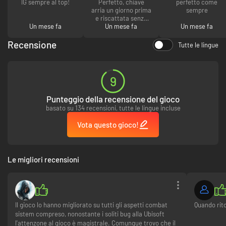
IG sempre al top!
Perfetto, chiave
perfetto come
arria un giorno prima
sempre
e riscattata senza
Un mese fa
Un mese fa
problemi
Un mese fa
L'AVVENTURA DI EDWARD SI ESPANDE
Recensione
Tutte le lingue
Partendo dalla storia originale, Assassin's Creed Black Flag Resynced
introduce nuovi contenuti esclusivi. Torneranno volti noti, con nuove
trame dedicate ai personaggi preferiti dai fan, come Barbanera e Stede
Bonnet. Incontrerai anche degli alleati inaspettati, come i tre ufficiali che
9
si uniranno a te nell'avventura come parte della trama principale. E ti
aspettano anche altre sorprese, come nuovi canti marinareschi, animali
Punteggio della recensione del gioco
domestici, la modalità foto e tanto altro.
basato su 134 recensioni, tutte le lingue incluse
Vota questo gioco!
Le migliori recensioni
Il gioco lo hanno migliorato su tutti gli aspetti combat
Quando rito
sistem compreso, nonostante i soliti bug alla Ubisoft
l'attenzone al gioco è magistrale. Comunque trovo che il