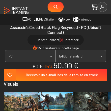
PC
PlayStation
Xbox
Nintendo
Assassin's Creed Black Flag Resynced - PC (Ubisoft
Connect)
Ubisoft Connect
Hors stock
25 utilisateurs sur cette page
PC
Edition standard
50.99 €
60 €
-15%
Recevoir un e-mail lors de la remise en stock
Visuels