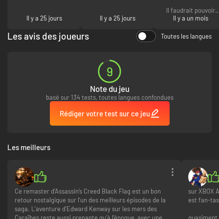
Il faudrait pouvoir
Il y a 25 jours
Il y a 25 jours
valider le code
Il y a un mois
Ubisoft sans avoir à
passer par
Les avis des joueurs
Toutes les langues
ubisoft.com et ce
L'AVENTURE D'EDWARD S'ENRICHIE
serait parfait (un pe
comme Steam)
S'appuyant sur l’histoire originale, Assassin's Creed Black Flag Resynced
9
propose du contenu inédit exclusif. Des visages familiers feront leur
retour, avec de nouvelles intrigues dédiées à des personnages iconiques
Note du jeu
tels que Barbe-Noire et Stede Bonnet. Des alliés inattendus croiseront
également votre route : trois officiers rejoindront ainsi votre équipage au
basé sur 134 tests, toutes langues confondues
cœur du récit principal. D'autres surprises vous attendent, comme de
Rédiger votre test sur ce jeu
nouveaux chants de marins, des animaux de compagnie, un mode photo
et bien plus encore.
Les meilleurs
Ce remaster d’Assassin’s Creed Black Flag est un bon
sur XBOX A
retour nostalgique sur l’un des meilleurs épisodes de la
est fan-tas
saga. L’aventure d’Edward Kenway sur les mers des
Caraïbes reste aussi prenante qu’à l’époque, avec une
quasiment 