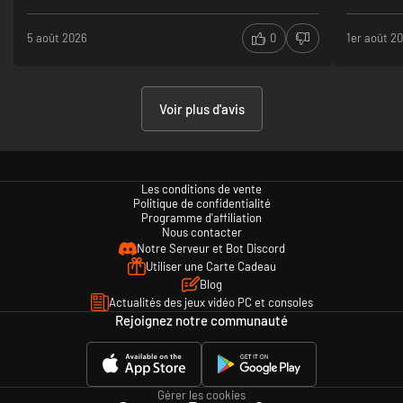
les musiqu
5 août 2026
0
1er août 2
l'ambiance 
graphis
superbe 
Voir plus d'avis
musique
quelque
animatio
d'abord
Les conditions de vente
Politique de confidentialité
Programme d'affiliation
Nous contacter
Notre Serveur et Bot Discord
Utiliser une Carte Cadeau
Blog
Actualités des jeux vidéo PC et consoles
Rejoignez notre communauté
Gérer les cookies