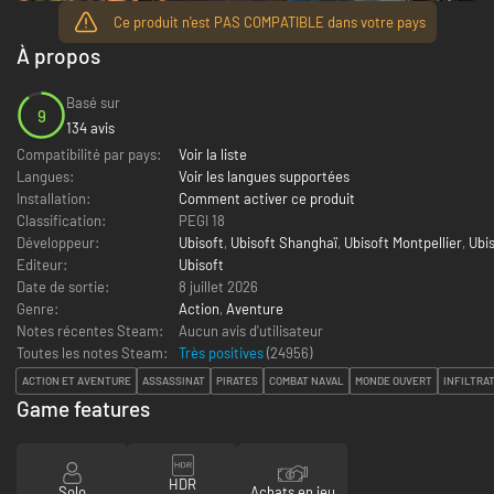
Ce produit n'est PAS COMPATIBLE dans votre pays
À propos
Basé sur
9
134 avis
Compatibilité par pays:
Voir la liste
Langues:
Voir les langues supportées
Installation:
Comment activer ce produit
Classification:
PEGI 18
Développeur:
Ubisoft
,
Ubisoft Shanghaï
,
Ubisoft Montpellier
,
Ubi
Editeur:
Ubisoft
Date de sortie:
8 juillet 2026
Genre:
Action
,
Aventure
Notes récentes Steam:
Aucun avis d'utilisateur
Toutes les notes Steam:
Très positives
(
24956
)
ACTION ET AVENTURE
ASSASSINAT
PIRATES
COMBAT NAVAL
MONDE OUVERT
INFILTRA
Game features
HDR
Solo
Achats en jeu