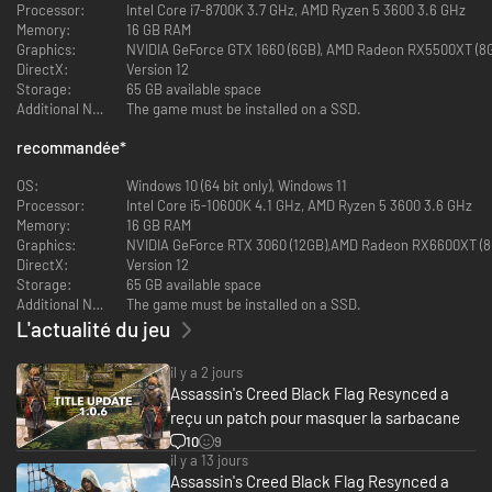
Processor:
Intel Core i7-8700K 3.7 GHz, AMD Ryzen 5 3600 3.6 GHz
Memory:
16 GB RAM
Graphics:
NVIDIA GeForce GTX 1660 (6GB), AMD Radeon RX5500XT (8GB
DirectX:
Version 12
UN CLASSIQUE REVISITÉ POUR UNE EXPÉRIENCE
Storage:
65 GB available space
AMÉLIORÉE
Additional Notes:
The game must be installed on a SSD.
Les combats ont été repensés pour offrir des affrontements plus
recommandée
*
dynamiques, qui font la part belle aux parades et aux exécutions.
L'infiltration et le parkour ont été améliorés pour permettre des fuites et
OS:
Windows 10 (64 bit only), Windows 11
des assassinats plus fluides. Améliorez continuellement le Jackdaw pour
Processor:
Intel Core i5-10600K 4.1 GHz, AMD Ryzen 5 3600 3.6 GHz
affronter de puissants navires ennemis grâce à des mécaniques navales
Memory:
16 GB RAM
enrichies, incluant de nouveaux modes de tir. Des améliorations de
Graphics:
NVIDIA GeForce RTX 3060 (12GB),AMD Radeon RX6600XT (8GB
qualité de vie viennent également corriger les points faibles d'origine pour
DirectX:
Version 12
garantir une expérience optimisée.
Storage:
65 GB available space
Additional Notes:
The game must be installed on a SSD.
L'actualité du jeu
il y a 2 jours
Assassin's Creed Black Flag Resynced a
reçu un patch pour masquer la sarbacane
10
9
il y a 13 jours
Assassin's Creed Black Flag Resynced a