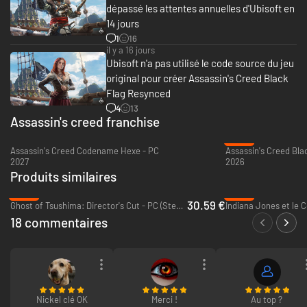
dépassé les attentes annuelles d'Ubisoft en
14 jours
1
16
il y a 16 jours
Ubisoft n'a pas utilisé le code source du jeu
LES CARAÏBES COMME VOUS NE LES AVEZ JAMAIS VUES
original pour créer Assassin's Creed Black
Que vous naviguiez en pleine mer ou exploriez des terres sauvages,
Flag Resynced
découvrez un monde ouvert fluide, conçu avec la dernière version du
4
13
moteur Anvil. Profitez de paysages à couper le souffle et affrontez des
Assassin's creed franchise
mers déchaînées, explorez des épaves englouties ou frayez-vous un
-22%
chemin à travers des jungles tropicales luxuriantes. Portée par des
Assassin's Creed Codename Hexe - PC
technologies comme le Dolby Atmos et le ray tracing, chaque scène
2027
2026
gagne en immersion et donne vie à toute la beauté du monde.
Produits similaires
-49%
-56%
30.59 €
Ghost of Tsushima: Director's Cut - PC (Steam)
18 commentaires
Nickel clé OK
Merci !
Au top ?