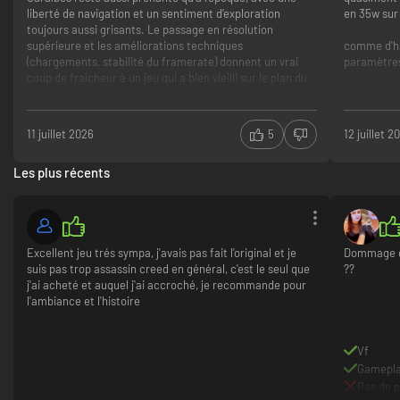
liberté de navigation et un sentiment d’exploration
en 35w sur
toujours aussi grisants. Le passage en résolution
supérieure et les améliorations techniques
comme d'hab
(chargements, stabilité du framerate) donnent un vrai
paramètres
coup de fraîcheur à un jeu qui a bien vieilli sur le plan du
gameplay. Combats navals, abordages, chasse aux
jeu termin
trésors : le contenu est toujours aussi riche et addictif.
jackdaw au 
ni crash, e
Univers pirate immersif et écriture toujours excellente
11 juillet 2026
5
12 juillet 2
cabine du b
Gameplay naval qui reste une référence du genre
de nuit, tro
Prix parfois jugé élevé pour un simple remaster
Les plus récents
j'ai connu 
est indénia
énorme mau
Excellent jeu trés sympa, j'avais pas fait l'original et je
Dommage qu
le boulot s
suis pas trop assassin creed en général, c'est le seul que
??
(heureusem
j'ai acheté et auquel j'ai accroché, je recommande pour
l'ambiance et l'histoire
niveau man
pour shadow
quelques r
Vf
fluidité d
Gamepl
que notre p
Pas de 
très rare)