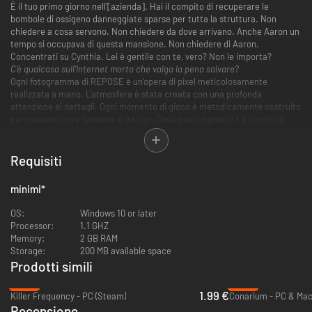
È il tuo primo giorno nell'[azienda]. Hai il compito di recuperare le
bombole di ossigeno danneggiate sparse per tutta la struttura. Non
chiedere a cosa servono. Non chiedere da dove arrivano. Anche Aaron un
tempo si occupava di questa mansione. Non chiedere di Aaron.
Concentrati su Cynthia. Lei è gentile con te, vero? Non le importa?
C'è qualcosa sull'Internet morto che valga la pena salvare?
Ogni fotogramma di REPOSE è un'opera di pixel meticolosamente
realizzata a mano. L'atmosfera è stata creata con una profonda
attenzione ai dettagli. Ogni momento di gioco è metodicamente costruito
per massimizzare tensione e intrigo. Cos'è questo posto? La struttura
continua a sprofondare sempre di più.
Troverai qualche risposta una volta raggiunto il fondo?
Requisiti
minimi
*
OS:
Windows 10 or later
Processor:
1.1 GHZ
Memory:
2 GB RAM
Storage:
200 MB available space
Prodotti simili
-92%
-93%
1.99 €
Killer Frequency - PC (Steam)
Conarium - PC & Mac
Recensione