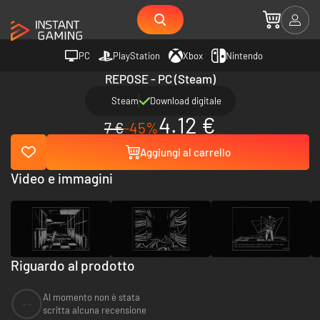
PC
PlayStation
Xbox
Nintendo
REPOSE - PC (Steam)
Steam
Download digitale
4.12 €
7 €
-45%
Aggiungi al carrello
Video e immagini
Riguardo al prodotto
Al momento non è stata
--
scritta alcuna recensione