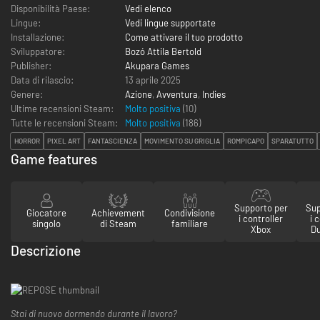
Disponibilità Paese:
Vedi elenco
Lingue:
Vedi lingue supportate
Installazione:
Come attivare il tuo prodotto
Sviluppatore:
Bozó Attila Bertold
Publisher:
Akupara Games
Data di rilascio:
13 aprile 2025
Genere:
Azione
,
Avventura
,
Indies
Ultime recensioni Steam:
Molto positiva
(10)
Tutte le recensioni Steam:
Molto positiva
(
186
)
HORROR
PIXEL ART
FANTASCIENZA
MOVIMENTO SU GRIGLIA
ROMPICAPO
SPARATUTTO
Game features
Supporto per
Sup
Giocatore
Achievement
Condivisione
i controller
i 
singolo
di Steam
familiare
Xbox
D
Descrizione
Stai di nuovo dormendo durante il lavoro?