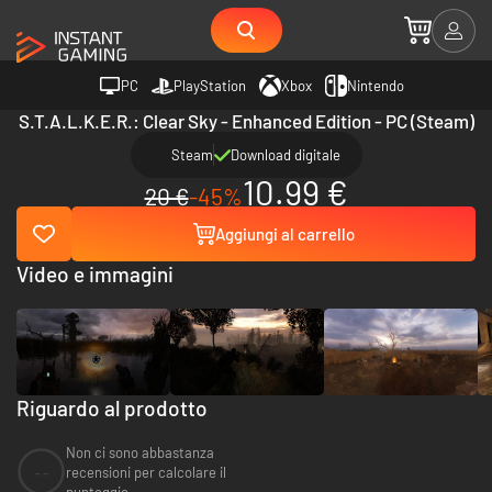
PC
PlayStation
Xbox
Nintendo
S.T.A.L.K.E.R.: Clear Sky - Enhanced Edition - PC (Steam)
Steam
Download digitale
10.99 €
20 €
-45%
Aggiungi al carrello
Video e immagini
Riguardo al prodotto
Non ci sono abbastanza
--
recensioni per calcolare il
punteggio