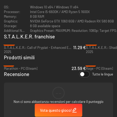
L’intensità delle anomalie ha superato ogni precedente, gettando la Zona
OS:
Windows 10 x64 / Windows 11 x64
in una costante instabilità. Scegli con cautela il tuo cammino o, da vero
Processor:
Intel Core i5-6600K / AMD Ryzen 5 1600X
mercenario, schierati con chi ti conviene, alterando direttamente il
Memory:
8 GB RAM
delicato equilibrio di potere all’interno della Zona.
Graphics:
NVIDIA GeForce GTX 1060 6GB / AMD Radeon RX 580 8GB
Storage:
8 GB available space
Additional Notes:
Graphics Preset: MAXIMUM; Resolution: 1080p; Target FPS
S.T.A.L.K.E.R. franchise
-44%
-32%
11.29 €
S.T.A.L.K.E.R.: Call of Prypiat - Enhanced Edition - PC (Steam)
2025
2025
Prodotti simili
-41%
-71%
23.59 €
Marathon - PC (Steam)
Rage - PC (Steam)
Recensione
Tutte le lingue
--
TERRITORI INESPLORATI
Avventurati nell’ignoto, scopri territori inesplorati e i segreti celati nelle
Non ci sono abbastanza recensioni per calcolare il punteggio
Paludi, a Limansk e nella Foresta rossa. Usa il tuo arsenale rifornito con
Vota questo gioco!
nuove armi, un sistema avanzato per migliorare l’equipaggiamento e
nuove meccaniche di caccia ai reperti.