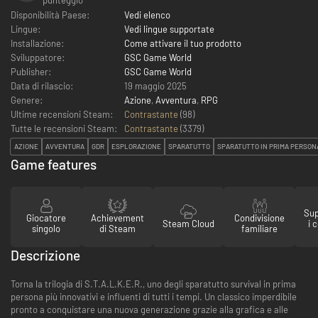
Disponibilità Paese:
Vedi elenco
Lingue:
Vedi lingue supportate
Installazione:
Come attivare il tuo prodotto
Sviluppatore:
GSC Game World
Publisher:
GSC Game World
Data di rilascio:
19 maggio 2025
Genere:
Azione
,
Avventura
,
RPG
Ultime recensioni Steam:
Contrastante
(98)
Tutte le recensioni Steam:
Contrastante
(
3379
)
AZIONE
AVVENTURA
GDR
ESPLORAZIONE
SPARATUTTO
SPARATUTTO IN PRIMA PERSON
Game features
Sup
Giocatore
Achievement
Condivisione
Steam Cloud
i 
singolo
di Steam
familiare
Descrizione
Torna la trilogia di S.T.A.L.K.E.R., uno degli sparatutto survival in prima
persona più innovativi e influenti di tutti i tempi. Un classico imperdibile
pronto a conquistare una nuova generazione grazie alla grafica e alle