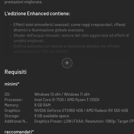
prestazioni migliorate.
L’edizione Enhanced contiene:
Effetti visivi atmosferici avanzati, come raggi crepuscolari, riflessi
dinamici e illuminazione globale avanzata.
Shader dell’acqua rinnovati, texture del cielo aggiornate ed effetti di
umidità migliorati.
Grafica avanzata con texture a risoluzione elevata che offrono
ambientazioni e PNG più definiti.
Nuovi modelli di armi con campi visivi migliorati.
Diverse correzioni di bug e miglioramenti che rendono l’esperienza di
gioco più fluida.
Requisiti
Supporto completo per controller.
minimi
*
S.T.A.L.K.E.R.: Clear Sky è il prequel della saga Legends of the Zone
Trilogy. Vesti i panni dello Sfregiato, un mercenario con una lunga
OS:
Windows 10 x64 / Windows 11 x64
esperienza alle spalle, misteriosamente sopravvissuto alle Emissioni
Processor:
Intel Core i3-7100 / AMD Ryzen 3 1300X
mortali, e influenza direttamente gli equilibri di potere sfruttando le
Memory:
8 GB RAM
Guerre di Fazione. Viaggia verso la centrale nucleare di Chornobyl
Graphics:
NVIDIA GeForce GTX960 4GB / AMD Radeon RX 560 4GB
superando zone radioattive, anomalie, nemici, mutanti e una Zona in
Storage:
8 GB available space
pieno conflitto.
Additional Notes:
Graphics Preset: LOW | FXAA; Resolution: 1080p; Target FP
GUERRE TRA FAZIONI
raccomandati
*