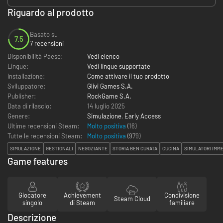
Riguardo al prodotto
Basato su
7.5
7 recensioni
Disponibilità Paese:
Vedi elenco
Lingue:
Vedi lingue supportate
Installazione:
Come attivare il tuo prodotto
Sviluppatore:
Glivi Games S.A.
Publisher:
RockGame S.A.
Data di rilascio:
14 luglio 2025
Genere:
Simulazione
,
Early Access
Ultime recensioni Steam:
Molto positiva
(16)
Tutte le recensioni Steam:
Molto positiva
(
979
)
SIMULAZIONE
GESTIONALI
NEGOZIANTE
STORIA BEN CURATA
CUCINA
SIMULATORI IMME
Game features
Giocatore
Achievement
Condivisione
Steam Cloud
singolo
di Steam
familiare
Descrizione