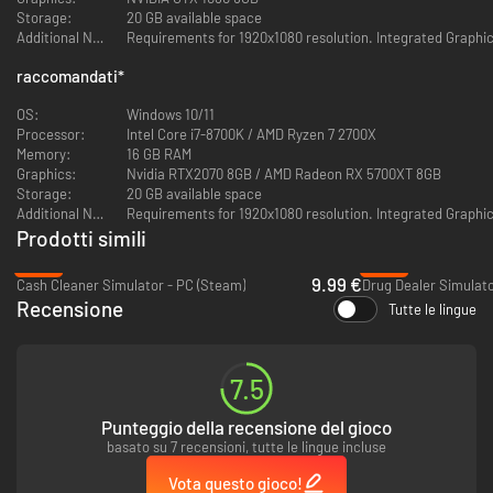
Tutto inizia come lavoro onesto, ma non resta semplice a lungo.
Storage:
20 GB available space
Additional Notes:
Requirements for 1920x1080 resolution. Integrated Graphic
raccomandati
*
OS:
Windows 10/11
Processor:
Intel Core i7-8700K / AMD Ryzen 7 2700X
Memory:
16 GB RAM
Graphics:
Nvidia RTX2070 8GB / AMD Radeon RX 5700XT 8GB
Storage:
20 GB available space
Additional Notes:
Requirements for 1920x1080 resolution. Integrated Graphic
Prodotti simili
-49%
-62%
9.99 €
Cash Cleaner Simulator - PC (Steam)
Drug Dealer Simulato
Recensione
Tutte le lingue
Definisci l’aspetto del tuo saloon, pulisci dopo le lunghe notti e decidi
quanto lavoro fare da solo. Assumi personale per mantenere tutto in
funzione e trasforma il locale in un punto di riferimento per la città.
7.5
Punteggio della recensione del gioco
basato su 7 recensioni, tutte le lingue incluse
Vota questo gioco!