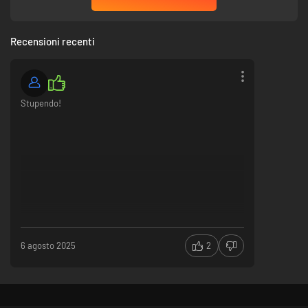
Recensioni recenti
Stupendo!
Il Far West raramente è giusto. Scoppiano risse, si fanno scommesse e gli
animi si scaldano. La sopravvivenza dipende spesso da come gestisci
pressione e caos. E puoi scommettere che queste due cose sono più che
certe.
Oltrepassa ancora la linea…
A volte il lavoro onesto non basta. A Blueberry, le opportunità emergono
nelle zone grigie della frontiera. Ciò che decidi di fare quando si
presentano è un tipo di affare completamente diverso.
6 agosto 2025
2