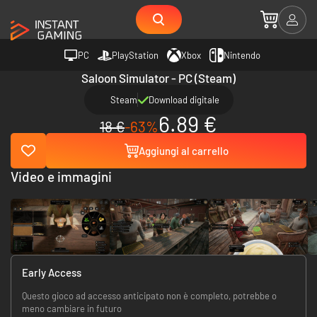
PC
PlayStation
Xbox
Nintendo
Saloon Simulator - PC (Steam)
Steam
Download digitale
6.89 €
18 €
-63%
Aggiungi al carrello
Video e immagini
Early Access
Questo gioco ad accesso anticipato non è completo, potrebbe o
meno cambiare in futuro