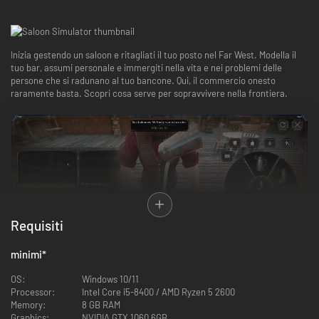
Inizia gestendo un saloon e ritagliati il tuo posto nel Far West. Modella il
tuo bar, assumi personale e immergiti nella vita e nei problemi delle
persone che si radunano al tuo bancone. Qui, il commercio onesto
raramente basta. Scopri cosa serve per sopravvivere nella frontiera.
Requisiti
minimi
*
OS:
Windows 10/11
Processor:
Intel Core i5-8400 / AMD Ryzen 5 2600
Gestisci un saloon operando dal bancone. Prepara drink, cucina pasti e
Memory:
8 GB RAM
tieni le scorte in movimento mentre la città prende lentamente vita.
Graphics:
NVIDIA GTX 1060 6GB