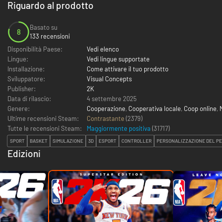
Riguardo al prodotto
Basato su
8
133 recensioni
Disponibilità Paese:
Vedi elenco
Lingue:
Vedi lingue supportate
Installazione:
Come attivare il tuo prodotto
Sviluppatore:
Visual Concepts
Publisher:
2K
Data di rilascio:
4 settembre 2025
Genere:
Cooperazione
,
Cooperativa locale
,
Coop online
,
Ultime recensioni Steam:
Contrastante
(2379)
Tutte le recensioni Steam:
Maggiormente positiva
(
31717
)
SPORT
BASKET
SIMULAZIONE
3D
ESPORT
CONTROLLER
PERSONALIZZAZIONE DEL P
Edizioni