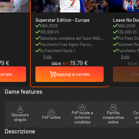
Superstar Edition - Europe
Leave No Dou
NBA 2K26
NBA 2K26
100.000 VC
135.000 VC
Selezione completa del Team NBA
Pro Pass St
Serie 1
Pacchetto Free Agent Parco
Summer Pass
Triplice minaccia
5x Pacchetti Serie 1
9)
Pacchetto 
5 più
9 più
79 €
19.79 €
100 €
-80%
150 €
carrello
Aggiungi al carrello
Prod
Game features
PvP locale a
Partita
Co-
Giocatore
PvP online
schermo
cooperativa
a
singolo
condiviso
online
c
Descrizione