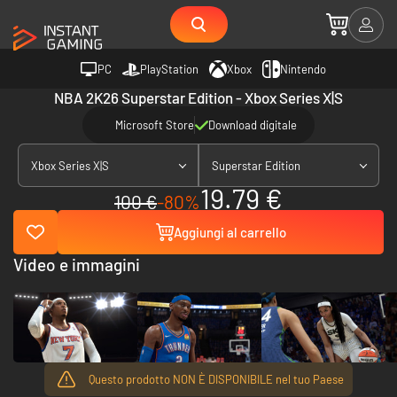
PC
PlayStation
Xbox
Nintendo
NBA 2K26 Superstar Edition - Xbox Series X|S
Microsoft Store
Download digitale
Xbox Series X|S
Superstar Edition
19.79 €
100 €
-80%
Aggiungi al carrello
Video e immagini
Questo prodotto NON È DISPONIBILE nel tuo Paese