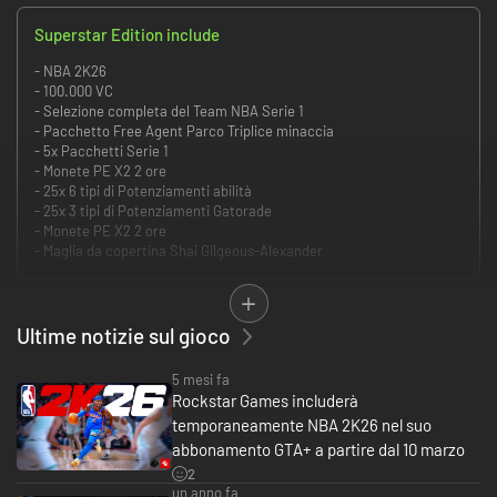
Superstar Edition include
- NBA 2K26
- 100.000 VC
- Selezione completa del Team NBA Serie 1
- Pacchetto Free Agent Parco Triplice minaccia
- 5x Pacchetti Serie 1
- Monete PE X2 2 ore
- 25x 6 tipi di Potenziamenti abilità
- 25x 3 tipi di Potenziamenti Gatorade
- Monete PE X2 2 ore
- Maglia da copertina Shai Gilgeous-Alexander
Pre-ordina* l'Edizione Superstar di NBA 2K26 per ricevere 10.000 Valuta
virtuale.
Ultime notizie sul gioco
L'edizione include valuta virtuale, contenuti MyTEAM e La mia CARRIERA,
e altro:
5 mesi fa
Rockstar Games includerà
100.000 VC
temporaneamente NBA 2K26 nel suo
7 giorni di Accesso anticipato**
abbonamento GTA+ a partire dal 10 marzo
MyTEAM
2
Selezione completa del Team NBA Serie 1
un anno fa