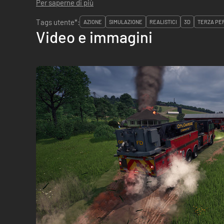
Per saperne di più
Tags utente*:
AZIONE
SIMULAZIONE
REALISTICI
3D
TERZA PE
Video e immagini