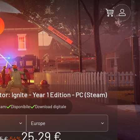
or: Ignite - Year 1 Edition - PC (Steam)
eam
Disponibile
Download digitale
Europe
25.29 €
5 €
-54%