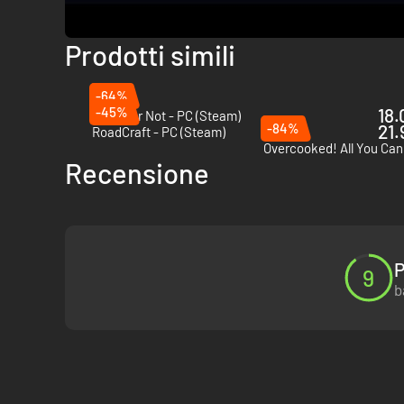
Prodotti simili
-64%
-45%
18.
Ready or Not - PC (Steam)
-84%
21.
RoadCraft - PC (Steam)
Overcooked! All You Can
Recensione
P
9
b
Durante la tua carriera affronterai situazioni impegnativ
generalizzati ed esplosioni. Dotati di autentici attrezz