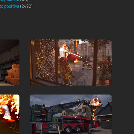
to positiva
(
2492
)