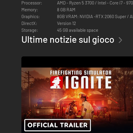
Processor:
AMD - Ryzen 5 3700 / Intel - Core i7 - 97
Memory:
8 GB RAM
Graphics:
8GB VRAM: NVIDIA -RTX 2060 Super / A
DirectX:
Version 12
Storage:
45 GB available space
Ultime notizie sul gioco
UNITI CONTRO LE FIAMME. Affronta a testa bassa pericoli im
fuoco statunitense in una tentacolare città del Midwest, dove
modalità multigiocatore intuitiva e cooperativa, nella qual
il fumo che ne scaturiscono, simulati in tempo reale con i s