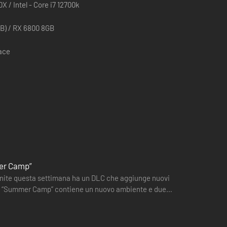
X / Intel - Core i7 12700k
B) / RX 6800 8GB
pace
efighting Simulator: Ignite. Vesti i panni di un vigile del
a contro gli incendi con una qualità visiva incredibile in una
all'IA. Affronta fiamme divampanti e dinamiche e il calore e
ono di vivere il brivido della lotta contro gli incendi in un
mer Camp”
Ignite questa settimana ha un DLC che aggiunge nuovi
tivo “Summer Camp” contiene un nuovo ambiente e due
e…