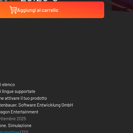
Aggiungi al carrello
i elenco
i lingue supportate
e attivare il tuo prodotto
tenbauer. Software Entwicklung GmbH
ragon Entertainment
ettembre 2025
one
,
Simulazione
to positiva
(121)