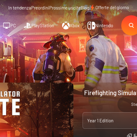
Offerte del giorno
In tendenza
Preordini
Prossime uscite
Blog
PC
PlayStation
Xbox
Nintendo
Firefighting Simulat
St
Year 1 Edition
5