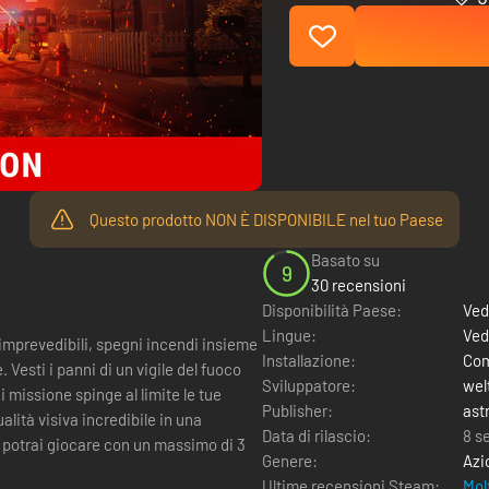
Questo prodotto NON È DISPONIBILE nel tuo Paese
Basato su
9
30 recensioni
Disponibilità Paese:
Ved
Lingue:
Ved
mprevedibili, spegni incendi insieme
Installazione:
Com
. Vesti i panni di un vigile del fuoco
Sviluppatore:
wel
 missione spinge al limite le tue
Publisher:
ast
ualità visiva incredibile in una
Data di rilascio:
8 s
e potrai giocare con un massimo di 3
Genere:
Azi
Ultime recensioni Steam:
Mol