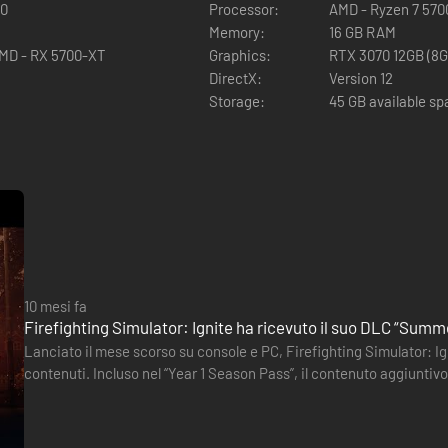
00
Processor:
AMD - Ryzen 7 5700
Memory:
16 GB RAM
MD - RX 5700-XT
Graphics:
RTX 3070 12GB (8G
DirectX:
Version 12
Storage:
45 GB available s
prevedibili, spegni incendi insieme alla tua squadra e salva vite in Fir
 ogni missione spinge al limite le tue abilità. Vivi il brivido della lott
e potrai giocare con un massimo di 3 amici o con compagni controllati d
istemi fisici e grafici all'avanguardia di Unreal Engine 5, che ti permett
modo completamente nuovo.
10 mesi fa
Firefighting Simulator: Ignite ha ricevuto il suo DLC “Sum
Lanciato il mese scorso su console e PC, Firefighting Simulator: 
contenuti. Incluso nel “Year 1 Season Pass”, il contenuto aggiun
missioni inedite. In piena estate, il campo estivo Woodchuck vien