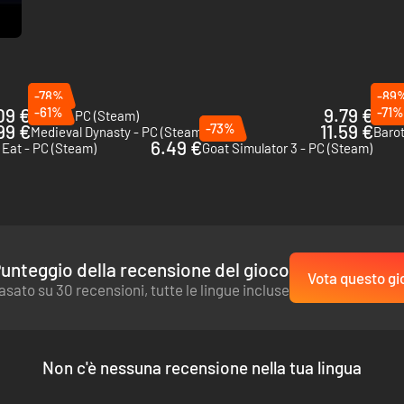
-78%
-89
09 €
-61%
9.79 €
-71%
Scum - PC (Steam)
Const
99 €
-73%
11.59 €
Medieval Dynasty - PC (Steam)
Baro
6.49 €
 Eat - PC (Steam)
Goat Simulator 3 - PC (Steam)
unteggio della recensione del gioco
Vota questo gi
asato su 30 recensioni, tutte le lingue incluse
Non c'è nessuna recensione nella tua lingua
e, come civili intrappolati, incendi di natura elettrica, liquidi infiamma
i da vigile del fuoco, tra cui manichette, seghe, Halligan, asce ed estint