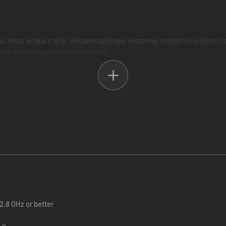
u terra, acqua e aria, nel paesaggio più vasto mai creato in un gioco c
boli e suoni appositamente creati.
nel mondo.
 di 60 aspetti e più di 90 espressioni e simboli da sbloccare.
re.
abilità di giocare con uno specifico animale (es. avere 2 prodotti Shelter
o libri) ti darà la possibilità di giocare nei panni dell’adorabile cuccio
onore.
ressioni uniche in 3D.
elter, sarà possibile sbloccare l’abilità di giocare nei panni di un uccel
2.8 GHz or better