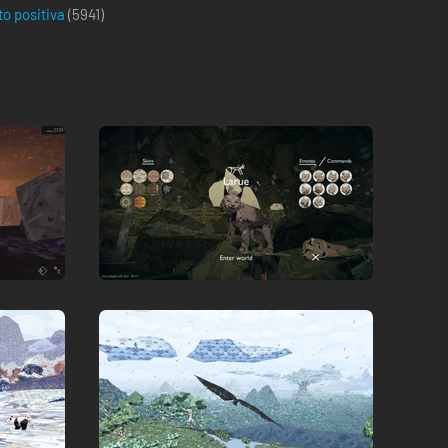
to positiva
(
5941
)