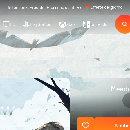
Offerte del giorno
In tendenza
Preordini
Prossime uscite
Blog
PC
PlayStation
Xbox
Nintendo
Meado
Notific