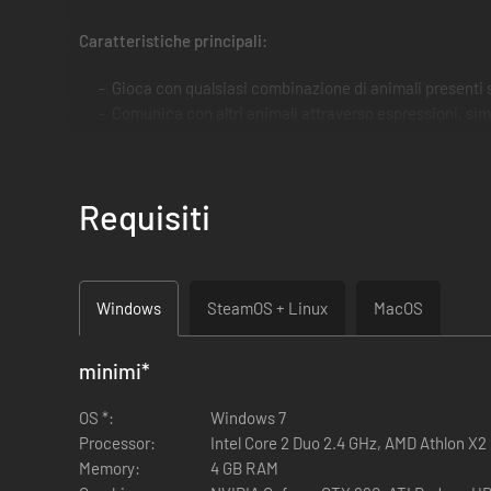
Caratteristiche principali:
Gioca con qualsiasi combinazione di animali presenti s
Comunica con altri animali attraverso espressioni, sim
Usa i tuoi sensi per scoprire e seguire altri giocatori 
Vai alla tana per scegliere fino a 9 diversi animali, più
Più prodotti Shelter possiedi, più bonus potrai sblocca
Requisiti
Nuova colonna sonora originale a cura di Retro Family.
Prodotti Shelter in Meadow
Windows
SteamOS + Linux
MacOS
Possedere un qualsiasi altro gioco Shelter sbloccherà l’
Possedere tutti i giochi (senza includere colonne sonore 
minimi
*
Ottieni opzioni audio uniche combinando le colonne s
Possedere i nostri libri interattivi sbloccherà delle esp
OS *:
Windows 7
Per chi invece possegga o collezioni l’intero catalogo Sh
Processor:
Intel Core 2 Duo 2.4 GHz, AMD Athlon X2 
Memory:
4 GB RAM