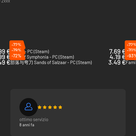
 2xxx
-72%
-72
99 €
-79%
7.69 €
-70
Kenshi - PC (Steam)
The E
99 €
-72%
4.19 €
-93
Tales of Symphonia - PC (Steam)
To Pi
49 €
3.49 €
部落与弯刀 Sands of Salzaar - PC (Steam)
Famil
ottimo servizio
8 anni fa