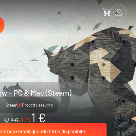
w - PC & Mac (Steam)
Steam
Prodotto esaurito
1 €
7 €
-85%
ami via e-mail quando torna disponibile