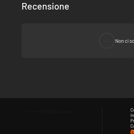
Recensione
--
Non ci s
C
In
P
C