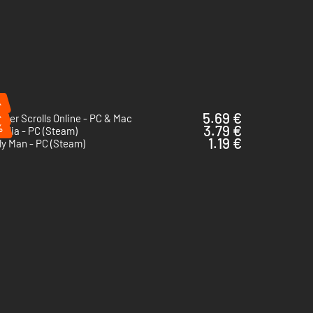
%
%
5.69 €
lder Scrolls Online - PC & Mac
%
3.79 €
xelia - PC (Steam)
1.19 €
y Man - PC (Steam)