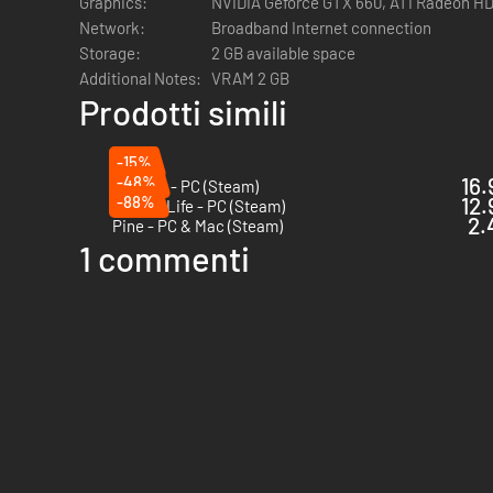
Graphics:
NVIDIA Geforce GTX 660, ATI Radeon HD
Network:
Broadband Internet connection
Storage:
2 GB available space
Additional Notes:
VRAM 2 GB
Prodotti simili
-15%
-48%
16.
Farever - PC (Steam)
-88%
12.
Wobbly Life - PC (Steam)
2.
Pine - PC & Mac (Steam)
1 commenti