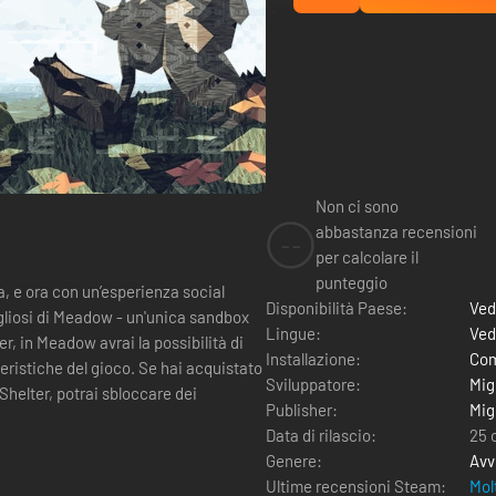
Non ci sono
abbastanza recensioni
--
per calcolare il
punteggio
a, e ora con un’esperienza social
Disponibilità Paese:
Ved
gogliosi di Meadow - un'unica sandbox
Lingue:
Ved
Installazione:
Com
eristiche del gioco. Se hai acquistato
Sviluppatore:
Mig
 Shelter, potrai sbloccare dei
Publisher:
Mig
Data di rilascio:
25 
Genere:
Avv
Ultime recensioni Steam:
Mol