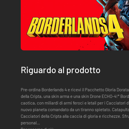
Riguardo al prodotto
Pre-ordina Borderlands 4 e ricevi il Pacchetto Gloria Dorat
della Cripta, una skin arma e una skin Drone ECHO-4!* Borderlands 4 è un concentrato di azione
caotica, con miliardi di armi feroci e letali per i Cacciatori d
nuovo pianeta comandato da un tiranno spietato. Catapultati su Kairos nei panni di uno dei nuovi
Cacciatori della Cripta alla caccia di gloria e ricchezze. Sfru
personal...