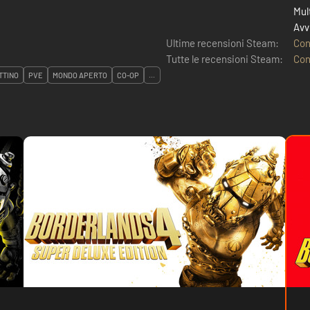
Mul
Avv
Ultime recensioni Steam:
Con
Tutte le recensioni Steam:
Con
TTINO
PVE
MONDO APERTO
CO-OP
...