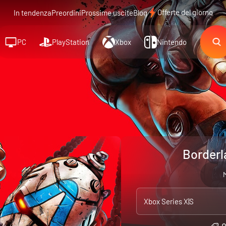
Offerte del giorno
In tendenza
Preordini
Prossime uscite
Blog
PC
PlayStation
Xbox
Nintendo
Borderl
M
Xbox Series X|S