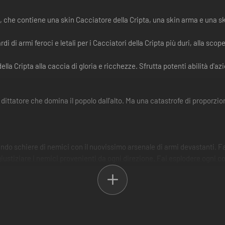
ta, che contiene una skin Cacciatore della Cripta, una skin arma e una 
i di armi feroci e letali per i Cacciatori della Cripta più duri, alla s
ella Cripta alla caccia di gloria e ricchezze. Sfrutta potenti abilità d'a
ttatore che domina il popolo dall'alto. Ma una catastrofe di proporzioni
ando schiere di nemici con il nuovissimo arsenale di armi devastanti. F
giustiziare i nemici provenienti da ogni direzione. Fai esplodere ogni con
d perfetta con accurate specializzazioni e insegui un incredibile bottin
ittura straordinario in compagnia, grazie allo schermo condiviso per 2 gi
; non importa se sei a caccia di bottini, se stai affrontando missioni o 