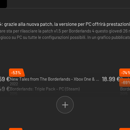
: grazie alla nuova patch, la versione per PC offrirà prestazioni
e sta per rilasciare la patch v1.5 per Borderlands 4 questo giovedì 26
 gioco su PC su tutte le configurazioni possibili. In un grafico pubblicat
-53%
-74
.59 €
18.99 €
New Tales from The Borderlands - Xbox One & Xbox Series X|S
-69
2022
2020
49 €
Borderlands: Triple Pack - PC (Steam)
Bord
2015
2015