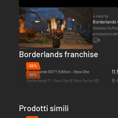
4 mesi fa
Borderlands 4
Gearbox Softwar
prestazioni del
di lancio 1.02…
6
Borderlands franchise
-55%
11
Borderlands GOTY Edition - Xbox One
-86%
2023
8.
Borderlands 3 - Xbox One & Xbox Series X|S
2019
Prodotti simili