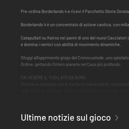
Pre-ordina Borderlands 4 e ricevi il Pacchetto Gloria Dora
Borderlands 4 è un concentrato di azione caotica, con miliard
Catapultati su Kairos nei panni di uno dei nuovi Cacciatori d
e domina i nemici con abilità di movimento dinamiche.
Sfuggi all'opprimente giogo del Cronocustode, uno spietato di
Ordine, gettando l'intero pianeta nel Caos più profondo.
FAI VEDERE IL TUO LATO DA DURO
Domina la battaglia con la tua forza inarrestabile, massacr
salti, planate, schivate, prese a punto fisso e non solo, per 
abilità uniche del tuo Cacciatore della Cripta. Crea la buil
COMBATTI IN SOLITARIA O IN MODALITÀ CO-OP
Ultime notizie sul gioco
Scatenare il caos su Kairos è fantastico in solitaria e addir
Borderlands 4 è stato progettato attorno al concetto di co-op