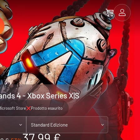
ands 4 - Xbox Series X|S
icrosoft Store
Prodotto esaurito
Standard Edizione
37.99 €