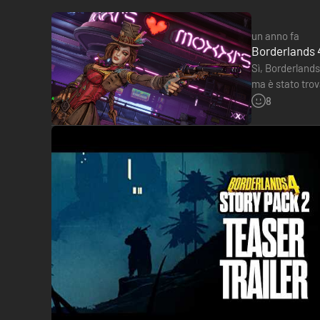
individuali rendono il gioco sempre coinvolgente, per tutti.
un anno fa
MENO CONFINI, PIÙ TERRE
Borderlands 4
Esplora in libertà un mondo vasto e pericoloso, pieno di fazi
Sì, Borderlands 
dinamici e missioni avvincenti con personaggi indimenticabili
ma è stato trov
esperienza firmata Borderlands.
Xbox…
8
*Offerta di pre-ordine disponibile fino al lancio, dopo il qu
una connessione Internet. Gli oggetti saranno abilitati aut
**La modalità di gioco online richiede una connessione Int
separato. Si applicano termini.
L'acquisto fornisce una licenza di utilizzo del prodotto sog
www.take2games.com/privacy. L'accesso a servizi, contenut
aggiuntivo e/o la registrazione di un account online (l'età 
utenti o tutte le volte, e potrebbero essere soggette a inter
Status per la disponibilità di alcune Funzionalità speciali. 
©2025 Gearbox Software. Pubblicato da 2K Games. Sviluppato
sono marchi commerciali di Take-Two Interactive Software, Inc. 