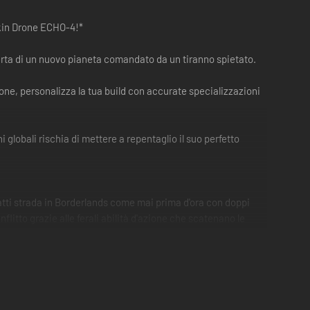
skin Drone ECHO-4!*
coperta di un nuovo pianeta comandato da un tiranno spietato.
zione, personalizza la tua build con accurate specializzazioni
 globali rischia di mettere a repentaglio il suo perfetto
atti strada in Borderlands come mai prima d'ora con doppi
flitto grazie alle ferali abilità d'azione che scatenano le
o pieno di armi esplosive e un potente equipaggiamento.
ocatori e fino a 4 giocatori online in modalità co-op.**
vagando senza meta, perché i livelli scalabili e le difficoltà