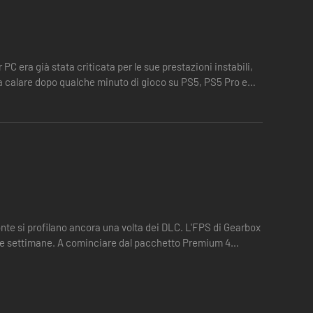
mponenti vette e deserti pieni di nemici spaventosi, eventi
 PC era già stata criticata per le sue prestazioni instabili,
'avventura nella massima libertà di scelta, in un'incredibile
a a calare dopo qualche minuto di gioco su PS5, PS5 Pro e
 il gioco base). L'attivazione dei contenuti bonus richiede
 online su console richiede il pagamento di un abbonamento
 nel gioco e su www.take2games.com/legal e
richiedere un codice seriale monouso, un pagamento
zonte si profilano ancora una volta dei DLC. L'FPS di Gearbox
onnessione internet e non essere disponibili per tutti gli
ime settimane. A cominciare dal pacchetto Premium 4
ni di Servizio. Consulta https://bit.ly/2K-Online-Services-
terruzione dell'accesso al gioco o all'account online.
i commerciali di Gearbox Software, LLC. 2K e il logo 2K
iritti riservati.