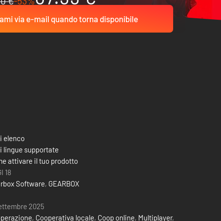
0 €
-53%
ami via e-mail quando torna disponibile
i elenco
i lingue supportate
e attivare il tuo prodotto
I 18
rbox Software
,
GEARBOX
settembre 2025
perazione
,
Cooperativa locale
,
Coop online
,
Multiplayer
,