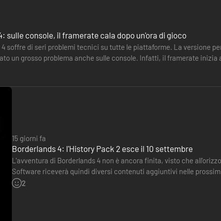
: sulle console, il framerate cala dopo un'ora di gioco
oni in guerra. Sali sulla bici fluttuante e attraversa campi rigogliosi, i
4 soffre di seri problemi tecnici su tutte le piattaforme. La versione per
. Riunisci il popolo di Kairos e dai il via a una rivoluzione, andando all
ato un grosso problema anche sulle console. Infatti, il framerate inizi
ale il Pacchetto Gloria Dorata sarà acquistabile separatamente (richiede
omaticamente in gioco al momento del lancio. Si applicano termini.
ernet e il cross-play richiede un Account SHiFT. La modalità di gioco
15 giorni fa
getta ai Termini di Servizio e all'Informativa sulla Privacy disponibile
Borderlands 4: l'History Pack 2 esce il 10 settembre
i o funzionalità speciali/bonus/online ("Funzionalità speciali") può 
L'avventura di Borderlands 4 non è ancora finita, visto che all'oriz
minima può variare). Le Funzionalità speciali potrebbero richiedere una c
Software riceverà quindi diversi contenuti aggiuntivi nelle pross
ruzioni, modifiche o offerte a condizioni diverse in conformità ai Termi
“Murders and Acquisitions”, disponibile dal 30 luglio…
2
La violazione dei Termini di Servizio può comportare la limitazione o l'in
 da Gearbox. Gearbox, Borderlands e i relativi loghi sono tutti march
Tutti gli altri marchi sono di proprietà dei rispettivi titolari. Tutti i d