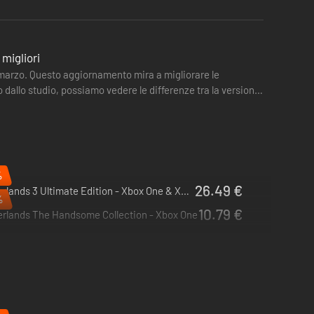
 migliori
 marzo. Questo aggiornamento mira a migliorare le
o dallo studio, possiamo vedere le differenze tra la versione
%
26.49 €
Borderlands 3 Ultimate Edition - Xbox One & Xbox Series X|S
%
10.79 €
erlands The Handsome Collection - Xbox One