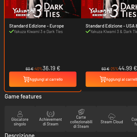
Standard Edizione - Europe
Standard Edizione - USA &
Canada
Yakuza Kiwami 3 e Dark Ties
Yakuza Kiwami 3 & Dark Ti
36.19 €
44.99 €
60 €
-40%
60 €
-25%
Aggiungi al carrello
Aggiungi al carrel
Game features
Carte
Giocatore
Achievement
Con
collezionabili
Steam Cloud
singolo
di Steam
f
di Steam
Descrizione