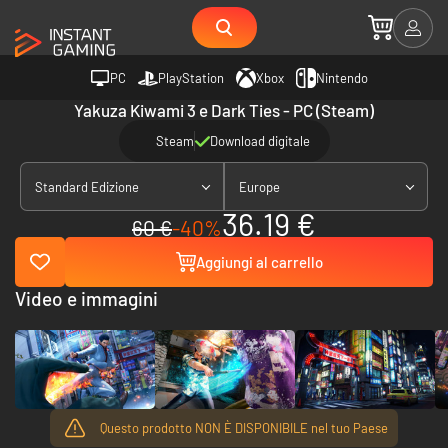
PC
PlayStation
Xbox
Nintendo
Yakuza Kiwami 3 e Dark Ties - PC (Steam)
Steam
Download digitale
Standard Edizione
Europe
36.19 €
60 €
-40%
Aggiungi al carrello
Video e immagini
Questo prodotto NON È DISPONIBILE nel tuo Paese