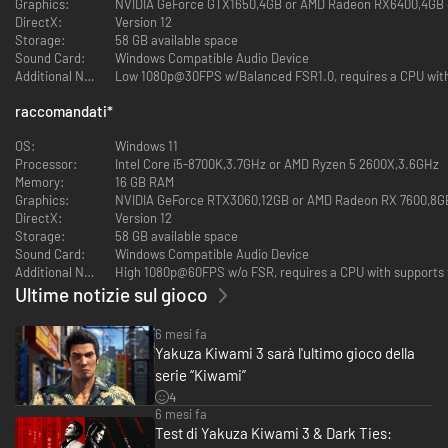
Graphics:
NVIDIA GeForce GTX1650,4GB or AMD Radeon RX6400,4GB o
Le vie di Okinawa e Tokyo prendono vita con dettagli incredibili e un
DirectX:
Version 12
sistema di combattimento rinnovato che porta le brutali risse a un livello
Storage:
58 GB available space
superiore. Nuove scene aggiungono più profondità ed emozione alla
Sound Card:
Windows Compatible Audio Device
storia tanto amata, con nuove esperienze aggiuntive che ti fanno
Additional Notes:
Low 1080p@30FPS w/Balanced FSR1.0, requires a CPU with 
immergere come mai prima.
raccomandati
*
OS:
Windows 11
Processor:
Intel Core i5-8700K,3.7GHz or AMD Ryzen 5 2600X,3.6GHz
Memory:
16 GB RAM
Graphics:
NVIDIA GeForce RTX3060,12GB or AMD Radeon RX 7600,8GB 
DirectX:
Version 12
Storage:
58 GB available space
Sound Card:
Windows Compatible Audio Device
Additional Notes:
High 1080p@60FPS w/o FSR, requires a CPU with supports 
Ultime notizie sul gioco
6 mesi fa
Yakuza Kiwami 3 sarà l'ultimo gioco della
DARK TIES
serie “Kiwami”
4
6 mesi fa
Test di Yakuza Kiwami 3 & Dark Ties: