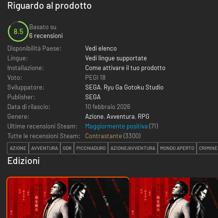
Riguardo al prodotto
Basato su
8.5
6 recensioni
Disponibilità Paese:
Vedi elenco
Lingue:
Vedi lingue supportate
Installazione:
Come attivare il tuo prodotto
Voto:
PEGI 18
Sviluppatore:
SEGA
,
Ryu Ga Gotoku Studio
Publisher:
SEGA
Data di rilascio:
10 febbraio 2026
Genere:
Azione
,
Avventura
,
RPG
Ultime recensioni Steam:
Maggiormente positiva
(71)
Tutte le recensioni Steam:
Contrastante
(
3300
)
AZIONE
AVVENTURA
GDR
PICCHIADURO
AZIONE/AVVENTURA
MONDO APERTO
CRIMINE
Edizioni