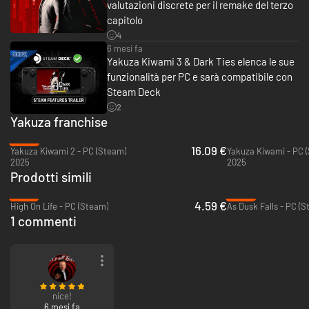
valutazioni discrete per il remake del terzo
capitolo
4
6 mesi fa
Yakuza Kiwami 3 & Dark Ties elenca le sue
funzionalità per PC e sarà compatibile con
Steam Deck
2
Yakuza franchise
Segui la nuovissima storia del personaggio di Yakuza 3, Yoshitaka Mine, in
-20%
16.09 €
un nuovo gioco incluso. Fondatore di una startup di successo, quest'uomo
Yakuza Kiwami 2 - PC (Steam)
Yakuza Kiwami - PC 
2025
2025
si è tuffato volontariamente nel mondo oscuro della yakuza dopo aver
Prodotti simili
perso ogni cosa. Con il cuore in frantumi cerca nuovi legami e affronta,
ancora una volta, un viaggio drammatico ricco di combattimenti ispirati
-87%
-95%
alla boxe e tante avvincenti missioni secondarie.
4.59 €
High On Life - PC (Steam)
As Dusk Falls - PC (
1 commenti
nice!
6 mesi fa