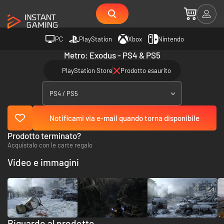
PC
PlayStation
Xbox
Nintendo
Metro: Exodus - PS4 & PS5
PlayStation Store
Prodotto esaurito
PS4 / PS5
Notificami via e-mail quando torna disponibile
Prodotto terminato?
Acquistalo con le carte regalo
Video e immagini
Riguardo al prodotto