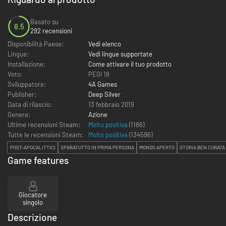
Basato su
8.5
292 recensioni
Disponibilità Paese:
Vedi elenco
Lingue:
Vedi lingue supportate
Installazione:
Come attivare il tuo prodotto
Voto:
PEGI 18
Sviluppatore:
4A Games
Publisher:
Deep Silver
Data di rilascio:
13 febbraio 2019
Genere:
Azione
Ultime recensioni Steam:
Molto positiva
(1186)
Tutte le recensioni Steam:
Molto positiva
(
134596
)
POST-APOCALITTICI
SPARATUTTO IN PRIMA PERSONA
MONDO APERTO
STORIA BEN CURATA
Game features
Giocatore
singolo
Descrizione