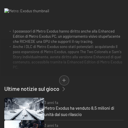
I possessori di Metro Exodus hanno diritto anche alla Enhanced
Edition di Metro Exodus PC, un aggiornamento visivo stupefacente
che RICHIEDE una GPU che supporti il ray tracing.
Anche i DLC di Metro Exodus sono stati potenziati: acquistando il
pass espansione di Metro Exodus, oppure The Two Colonels e Sam's
Story individualmente, avrete diritto alla versione Enhanced di quel
contenuto, accessibile tramite la Enhanced Edition di Metro Exodus
PC.
Metro Exodus
È l'anno 2036.
Ultime notizie sul gioco
Un quarto di secolo dopo che la guerra nucleare ha devastato la terra,
qualche migliaio di superstiti è ancora aggrappato alla vita sotto le rovine
3 anni fa
di Mosca, nelle gallerie della Metro.
Metro Exodus ha venduto 8,5 milioni di
Hanno lottato contro gli elementi contaminati, hanno combattuto contro
unità dal suo rilascio
bestie mutanti e orrori paranormali, e hanno vissuto la guerra civile sulla
propria pelle.
3 anni fa