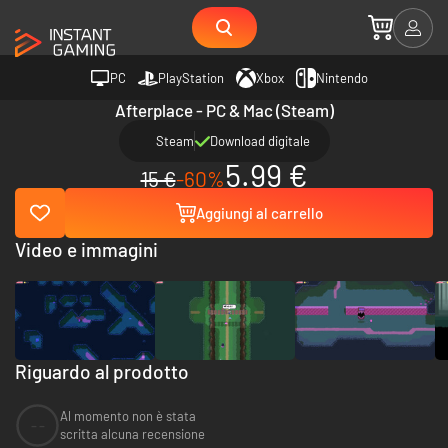
PC
PlayStation
Xbox
Nintendo
Afterplace - PC & Mac (Steam)
Steam
Download digitale
5.99 €
15 €
-60%
Aggiungi al carrello
Video e immagini
Riguardo al prodotto
Al momento non è stata
--
scritta alcuna recensione