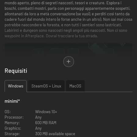
mondo aperto, pieno di segreti nascosti, tesori e creature. Esplora i
boschi, combatti mostri, parla con personaggi apparentemente sospetti,
allontanati da loro a metà conversazione (se vuoi), e perditi così tanto da
cadere fuori dal mondo intero (e forse anche in un altro). Non sai mai cosa
potrebbe nascondere la foresta, e non tutti i sentieri sono lastricati.
Labirinti e dungeon sono nascosti negli angoli più nascosti. Non ci sono
waypoint in Afterplace. Dovrai tracciare la tua strada.
Requisiti
Windows
SteamOS + Linux
MacOS
minimi
*
Afterplace si impegna a offrire un'esperienza che sembra allo stesso
tempo piccola e immensa. Il gioco ha controlli semplici e fluidi,
OS:
Windows 10+
permettendoti di concentrarti sull'esplorazione e sulla scoperta. I
Processor:
Any
personaggi sono felici di chiacchierare - o puoi semplicemente passarli!
Memory:
600 MB RAM
Scegli quale storia esplorare, se proprio vuoi (non siamo responsabili delle
Graphics:
Any
conseguenze dell'ignorare la storia, quali che siano).
Storage:
300 MB available space