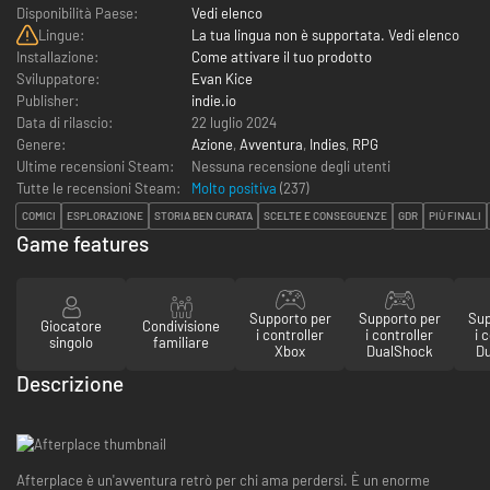
Disponibilità Paese:
Vedi elenco
Lingue:
La tua lingua non è supportata. Vedi elenco
Installazione:
Come attivare il tuo prodotto
Sviluppatore:
Evan Kice
Publisher:
indie.io
Data di rilascio:
22 luglio 2024
Genere:
Azione
,
Avventura
,
Indies
,
RPG
Ultime recensioni Steam:
Nessuna recensione degli utenti
Tutte le recensioni Steam:
Molto positiva
(
237
)
COMICI
ESPLORAZIONE
STORIA BEN CURATA
SCELTE E CONSEGUENZE
GDR
PIÙ FINALI
Game features
Supporto per
Supporto per
Sup
Giocatore
Condivisione
i controller
i controller
i 
singolo
familiare
Xbox
DualShock
D
Descrizione
Afterplace è un'avventura retrò per chi ama perdersi. È un enorme