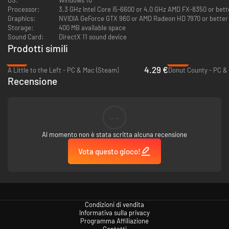
▶ Spostamento
Processor:
3.3 GHz Intel Core i5-6600 or 4.0 GHz AMD FX-8350 or bett
Puoi spostare i pupazzi a destra o a sinistra prima di lasciarli cadere.
Graphics:
NVIDIA GeForce GTX 960 or AMD Radeon HD 7970 or better
Storage:
400 MB available space
Sound Card:
DirectX 11 sound device
Prodotti simili
-71%
-81%
4.29 €
A Little to the Left - PC & Mac (Steam)
Donut County - PC &
Recensione
--
Al momento non è stata scritta alcuna recensione
Vota questo gioco!
▶ Rilascio
Lascia cadere il pupazzo quando hai scelto il punto più adatto.
Condizioni di vendita
Informativa sulla privacy
Programma Affiliazione
Contatti