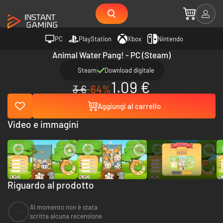
PC
PlayStation
Xbox
Nintendo
Animal Water Pang! - PC (Steam)
Steam
Download digitale
1.09 €
3 €
-64%
Aggiungi al carrello
Video e immagini
Riguardo al prodotto
Al momento non è stata
--
scritta alcuna recensione