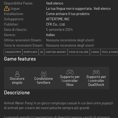
Disponibilità Paese:
Vedi elenco
Lingue:
La tua lingua non è supportata. Vedi elenco
Installazione:
Come attivare il tuo prodotto
Sviluppatore:
AFTERTIME.INC
Publisher:
CFK Co., Ltd.
Data di rilascio:
5 settembre 2024
Genere:
Indies
Ultime recensioni Steam:
Nessuna recensione degli utenti
Tutte le recensioni Steam:
Nessuna recensione degli utenti
PASSATEMPO
ROMPICAPO
3D
CARTONI ANIMATI
PIENI DI COLORE
CARINI
PER LA FAMIG
Game features
Supporto per
Supporto per
Giocatore
Condivisione
i controller
i controller
singolo
familiare
Xbox
DualShock
Descrizione
Animal Water Pang! è un gioco rompicapo casual in cui devi unire pupazzi
di animali per creare dei nuovi peluche sempre più grandi.
I comandi semplici ti permettono di divertirti mentre cerchi di ottenere