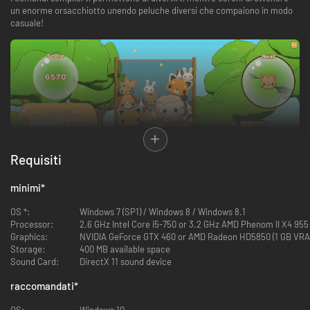
un enorme orsacchiotto unendo peluche diversi che compaiono in modo
casuale!
Requisiti
minimi
*
OS *:
Windows 7 (SP1) / Windows 8 / Windows 8.1
Processor:
2.6 GHz Intel Core i5-750 or 3.2 GHz AMD Phenom II X4 955
Graphics:
NVIDIA GeForce GTX 460 or AMD Radeon HD5850 (1 GB VRA
Fai attenzione, però, ed evita di far strabordare i pupazzi dalla
Storage:
400 MB available space
macchinetta! Fai a gara con altri giocatori per raggiungere il punteggio
Sound Card:
DirectX 11 sound device
più alto!
raccomandati
*
《 Panoramica di gioco 》
OS:
Windows 10