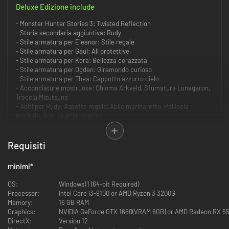
Deluxe Edizione include
- Monster Hunter Stories 3: Twisted Reflection
- Storia secondaria aggiuntiva: Rudy
- Stile armatura per Eleanor: Stile regale
- Stile armatura per Gaul: Ali protettive
- Stile armatura per Kora: Bellezza corazzata
- Stile armatura per Ogden: Giramondo curioso
- Stile armatura per Thea: Cappotto azzurro cielo
- Acconciature mostruose: Chioma Arkveld, Sfumatura Lunagaron,
Treccia Mizutsune
- Abiti per Rudy: Aspetto regale, Abile marinaretto, Pelliccia
morbida, Aria da aristocratico
Il terzo titolo della serie RPG Monster Hunter Stories è qui!
Rathalos gemelli, nati per un capriccio del destino.
Requisiti
Monster Hunter Stories è una serie RPG ambientata nel mondo di Monster
minimi
*
Hunter in cui puoi diventare un Rider, e allevare e stringere legami con i
tuoi mostri preferiti.
OS:
Windows11 (64-bit Required)
Processor:
Intel Core i3-9100 or AMD Ryzen 3 3200G
La storia
Memory:
16 GB RAM
Azuria e Vermeil: due paesi su un sentiero di distruzione.
Graphics:
NVIDIA GeForce GTX 1660(VRAM 6GB) or AMD Radeon RX 5
Quando ogni speranza sembra perduta, viene ritrovato un uovo. Dentro c'è
DirectX:
Version 12
un Rathalos, una specie ritenuta estinta.