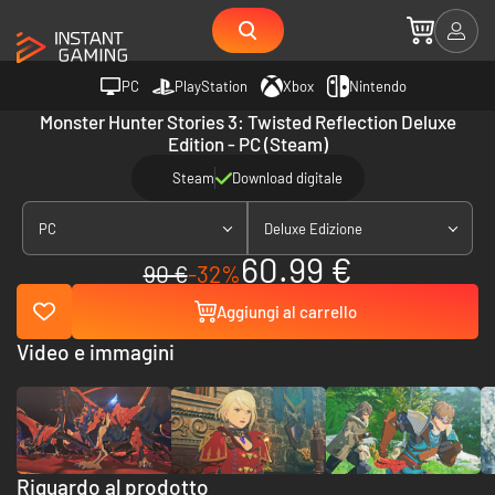
PC
PlayStation
Xbox
Nintendo
Monster Hunter Stories 3: Twisted Reflection Deluxe
Edition - PC (Steam)
Steam
Download digitale
PC
Deluxe Edizione
60.99 €
90 €
-32%
Aggiungi al carrello
Video e immagini
Riguardo al prodotto