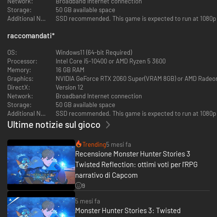
Network:
Broadband Internet connection
Storage:
50 GB available space
Tuttavia, questo tremulo barlume di speranza si estingue rapidamente,
Additional Notes:
SSD recommended. This game is expected to run at 1080p / 
cedendo il passo a un'oscura disperazione.
raccomandati
*
Dall'uovo non nasce un unico Rathalos, ma due gemelli con il marchio
Scaglieblu che richiama la disastrosa guerra civile di 200 anni prima.
OS:
Windows11 (64-bit Required)
Processor:
Intel Core i5-10400 or AMD Ryzen 5 3600
Numerose specie di mostri rischiano l'estinzione, e il mondo naturale
Memory:
16 GB RAM
vacilla sull'orlo della rovina. Nell'oscurità di questi tempi bui, si riaccende
Graphics:
NVIDIA GeForce RTX 2060 Super(VRAM 8GB) or AMD Radeo
la scintilla della guerra.
DirectX:
Version 12
Network:
Broadband Internet connection
Due paesi, due Rathalos.
Storage:
50 GB available space
Additional Notes:
SSD recommended. This game is expected to run at 1080p / 
Un Rider e il suo fidato compagno Rathalos, sferzati dai venti del destino,
Ultime notizie sul gioco
in viaggio alla scoperta della verità.
Trending
5 mesi fa
Recensione Monster Hunter Stories 3
Twisted Reflection: ottimi voti per l'RPG
narrativo di Capcom
9
5 mesi fa
Monster Hunter Stories 3: Twisted