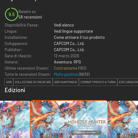
Basato su
9.5
58 recensioni
Disponibilità Paese:
Vedi elenco
Lingue:
Vedi lingue supportate
Installazione:
Come attivare il tuo prodotto
Sviluppatore:
CAPCOM Co., Ltd.
Publisher:
CAPCOM Co., Ltd.
Data di rilascio:
12 marzo 2026
Genere:
Avventura
,
RPG
Ultime recensioni Steam:
Contrastante
(183)
Tutte le recensioni Steam:
Molto positiva
(
8839
)
GDR
COLLEZIONE DI CREATURE
GDR GIAPPONESI
COMBATTIMENTO A TURNI
ESPLORAZIO
Edizioni