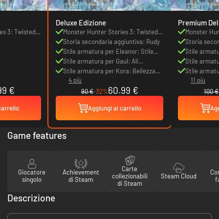
Deluxe Edizione
Premium Del
es 3: Twisted
Monster Hunter Stories 3: Twisted
Monster Hun
Reflection
Storia secondaria aggiuntiva: Rudy
Reflection
Storia seco
Stile armatura per Eleanor: Stile
Stile armatu
regale
Stile armatura per Gaul: Ali
regale
Stile armatu
protettive
Stile armatura per Kora: Bellezza
protettive
Stile armatu
4 più
11 più
corazzata
corazzata
99 €
60.99 €
90 €
-32%
100 €
carrello
Aggiungi al carrello
Agg
Game features
Carte
Giocatore
Achievement
Con
collezionabili
Steam Cloud
singolo
di Steam
f
di Steam
Descrizione