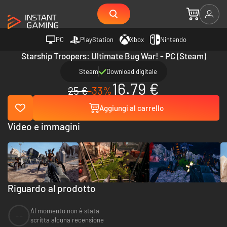
PC
PlayStation
Xbox
Nintendo
Starship Troopers: Ultimate Bug War! - PC (Steam)
Steam
Download digitale
16.79 €
25 €
-33%
Aggiungi al carrello
Video e immagini
Riguardo al prodotto
Al momento non è stata
--
scritta alcuna recensione