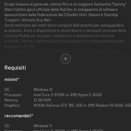
Scopri insieme al generale Johnny Rico e al maggiore Samantha "Sammy"
Dietz l'ultimo gioco ufficiale della Fed Dev, lo sviluppatore di software
sponsorizzato dalla Federazione dei Cittadini Uniti. Questo è Starship
Troopers: Ultimate Bug War!
Sarai testimone dei nobili sforzi compiuti dall'umanità per salvaguardare
la galassia. Avrai a disposizione lo straordinario e variegato arsenale della
Fanteria Mobile per bruciare, smembrare e annientare la minaccia
aracnide. Vestirai i panni di Sammy in una guerra in prima persona senza
esclusione di colpi.
Le forze degli Aracnidi si sono spinte ben oltre il loro pianeta di origine,
Klendathu, invadendo territori umani in tutta la galassia. Colonie che un
tempo prosperavano tra bellezza, ingegnosità e collaborazione umana
Requisiti
ora giacciono distrutte in seguito all'immotivato attacco degli spietati
insetti.
Arruolati subito per proteggere non solo il nostro mondo, ma il futuro
minimi
*
della razza umana.
OS:
Windows 10
Una simulazione di addestramento realistica
Processor:
Intel Core i7-6700K or AMD Ryzen 5 1500X
Memory:
12 GB RAM
Le reclute come te sono la linfa vitale della Federazione. Ci aspettiamo il
Graphics:
NVIDIA GeForce GTX 780, 3GB or AMD Radeon RX 6400, 4GB 
meglio, e diamo il meglio! Il nostro dipartimento Giochi e Teoria ha
lavorato sodo per sviluppare un esauriente corso di addestramento. I
raccomandati
*
fanti determinati a ottenere la cittadinanza troveranno in Starship
Troopers: Ultimate Bug War! un'esperienza inedita.
OS:
Windows 11
Processor:
Intel Core i5-8600K or AMD Ryzen 5 2500X