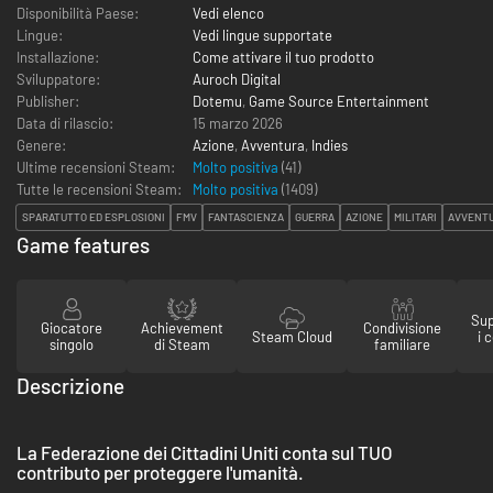
Disponibilità Paese:
Vedi elenco
Lingue:
Vedi lingue supportate
Installazione:
Come attivare il tuo prodotto
Sviluppatore:
Auroch Digital
Publisher:
Dotemu
,
Game Source Entertainment
Data di rilascio:
15 marzo 2026
Genere:
Azione
,
Avventura
,
Indies
Ultime recensioni Steam:
Molto positiva
(41)
Tutte le recensioni Steam:
Molto positiva
(
1409
)
SPARATUTTO ED ESPLOSIONI
FMV
FANTASCIENZA
GUERRA
AZIONE
MILITARI
AVVENT
Game features
Sup
Giocatore
Achievement
Condivisione
Steam Cloud
i 
singolo
di Steam
familiare
Descrizione
La Federazione dei Cittadini Uniti conta sul TUO
contributo per proteggere l'umanità.