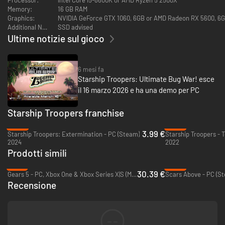
Un vero sparatutto rétro in prima persona:
conduci le tue squadre in
Memory:
16 GB RAM
battaglie epiche mentre affronti una campagna in solitaria piena di
Graphics:
NVIDIA GeForce GTX 1060, 6GB or AMD Radeon RX 5600, 6GB
missioni, segreti e (ovviamente) INSETTI!
Additional Notes:
SSD advised
Ultime notizie sul gioco
Un devastante arsenale anti-aracnide:
prova più di 30 armi e oggetti
iconici, dal classico fucile Morita a tute meccaniche e cariche
nucleari tattiche.
6 mesi fa
Una storia di assoluta lealtà:
vivi una storia unica e originale che
Starship Troopers: Ultimate Bug War! esce
onora l'impegno della Federazione nel salvare l'umanità dagli insetti.
il 16 marzo 2026 e ha una demo per PC
Video e audio con l'unico e inimitabile generale Johnny Rico:
assisti
al ritorno di una leggenda in FMV ad alta definizione e incontra una
nuova eroina della Federazione, il maggiore Samantha Dietz.
Starship Troopers franchise
-86%
-95%
Stai facendo la tua parte? Arruolati subito nella Fanteria
3.99 €
Starship Troopers: Extermination - PC (Steam)
Mobile con Starship Troopers: Ultimate Bug War!
2024
2022
Prodotti simili
Ricorda: il servizio garantisce la cittadinanza.
-13%
-93%
30.39 €
Gears 5 - PC, Xbox One & Xbox Series X|S (Microsoft Store)
Scars Above - PC (S
Recensione
--