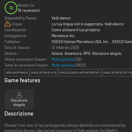
Basato su
10
16 recensioni
Disponibilità Paese:
Vedi elenco
Lingue:
La tua lingua non è supportata. Vedi elenco
Installazione:
Come attivare il tuo prodotto
Sviluppatore:
Marvelous Inc.
Publisher:
XSEED Games Marvelous USA, Inc.
,
XSEED Gam
Data di rilascio:
12 febbraio 2026
Genere:
Azione
,
Avventura
,
RPG
,
Giocatore singolo
Ultime recensioni Steam:
Molto positiva
(29)
Tutte le recensioni Steam:
Molto positiva
(
3623
)
GDR GIAPPONESI
SIMULATORI DI VITA
SIMULATORI DI APPUNTAMENTI
SIMULATORI DI FATTO
Game features
Giocatore
singolo
Descrizione
Choose from one of two protagonists whose destinies are intertwined by
mysterious forces. Use sacred treasures to fight against the Blight’s