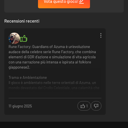
Vota questo gioco!
Recensioni recenti
Rune Factory: Guardians of Azuma è un'evoluzione
audace della celebre serie Rune Factory, che combina
elementi di GDR d'azione e simulazione di vita agricola
con una narrazione più intensa e ispirata al folklore
giapponese2.
Trama e Ambientazione
Il gioco è ambientato nelle terre orientali di Azuma, un
mondo devastato dal Crollo Celestiale, una calamità che
ha frantumato il terreno e interrotto il flusso delle rune,
causando la scomparsa delle divinità della natura. Il
protagonista, risvegliatosi con un sogno misterioso,
11 giugno 2025
1
riceve il potere dei Danzaterra, un'antica arte che fonde
danza e forza degli elementi per purificare la terra e
riportare speranza.