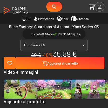
PC
PlayStation
Xbox
Nintendo
Rune Factory: Guardians of Azuma - Xbox Series X|S
Microsoft Store
Download digitale
Xbox Series X|S
35.89 €
60 €
-40%
Aggiungi al carrello
Video e immagini
Riguardo al prodotto