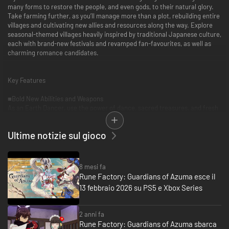
many forms to restore the people, and even gods, to their natural glory.
Take farming further, as you’ll manage more than a plot, rebuilding entire
villages and cultivating new allies and resources along the way. Explore
seasonal-themed villages heavily inspired by traditional Japanese culture,
each with brand-new festivals and revamped fan-favourites, as well as
charming romance candidates.
Key Features
■Bold New Abilities and Weapons
As an Earth Dancer, use the power of dance, sacred treasures, and fresh
weapons like the Bow and Talisman to purify the land, your farms, and
undo the Blight’s damage.
Ultime notizie sul gioco
■It Takes a Village
Don’t just mind the farm—rebuild entire villages! Construct and place
buildings, enticing people to return to the villages and contribute. Revive
8 mesi fa
the gods to bring vitality and valuable resources back to the plagued
Rune Factory: Guardians of Azuma esce il
lands.
13 febbraio 2026 su PS5 e Xbox Series
■Your Fantasy Japanese Life
Experience beautiful Japanese-inspired character designs and
2 anni fa
aesthetics—from festivals to events to monsters. Explore Azuma’s natural
Rune Factory: Guardians of Azuma sbarca
landscapes and its seasonal-themed locales steeped in tradition.