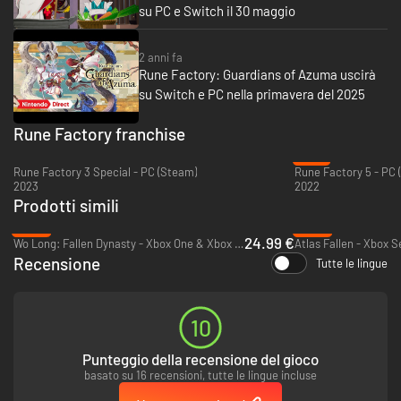
su PC e Switch il 30 maggio
■Classic Romance and Relationships
Choose between male and female protagonists, then befriend or romance
2 anni fa
any of the eligible candidates in fully voiced scenarios. Recruit these new
Rune Factory: Guardians of Azuma uscirà
friends to aid you in battle, too!
su Switch e PC nella primavera del 2025
Rune Factory franchise
-72%
Rune Factory 3 Special - PC (Steam)
Rune Factory 5 - PC 
2023
2022
Prodotti simili
-50%
-88%
24.99 €
Wo Long: Fallen Dynasty - Xbox One & Xbox Series X|S
Atlas Fallen - Xbox S
Recensione
Tutte le lingue
10
Punteggio della recensione del gioco
basato su 16 recensioni, tutte le lingue incluse