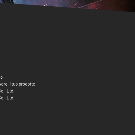
co
are il tuo prodotto
., Ltd.
., Ltd.