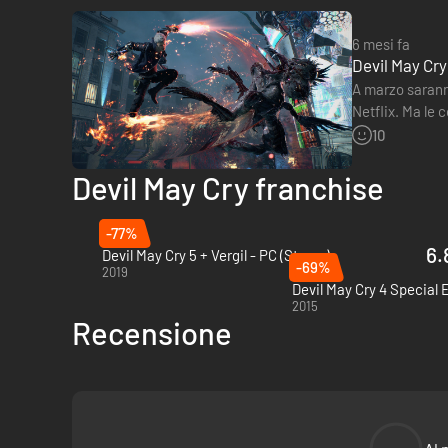
6 mesi fa
Devil May Cry
A marzo saranno
Netflix. Ma le 
lavorazione…
10
Devil May Cry franchise
-77%
6.
Devil May Cry 5 + Vergil - PC (Steam)
-69%
2019
Devil May Cry 4 Special 
2015
Recensione