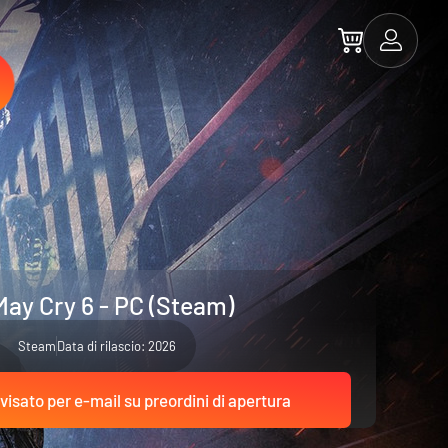
May Cry 6 - PC (Steam)
Steam
Data di rilascio: 2026
visato per e-mail su preordini di apertura