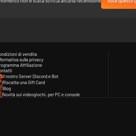
momento non è stata scritta alcuna recensione
Vota questo 
ondizioni di vendita
formativa sulla privacy
rogramma Affiliazione
ontatti
Il nostro Server Discord e Bot
Riscatta una Gift Card
Blog
Novità sui videogiochi, per PC e console