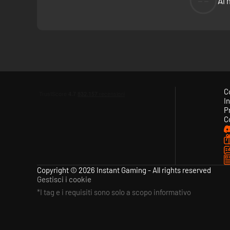
--
Al 
C
In
P
C
Copyright © 2026 Instant Gaming - All rights reserved
Gestisci i cookie
*I tag e i requisiti sono solo a scopo informativo