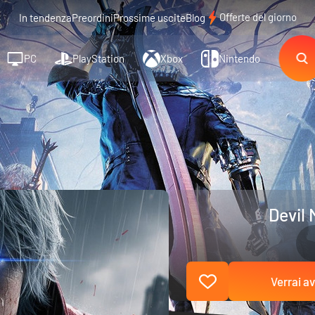
Offerte del giorno
In tendenza
Preordini
Prossime uscite
Blog
PC
PlayStation
Xbox
Nintendo
Devil 
Verrai av