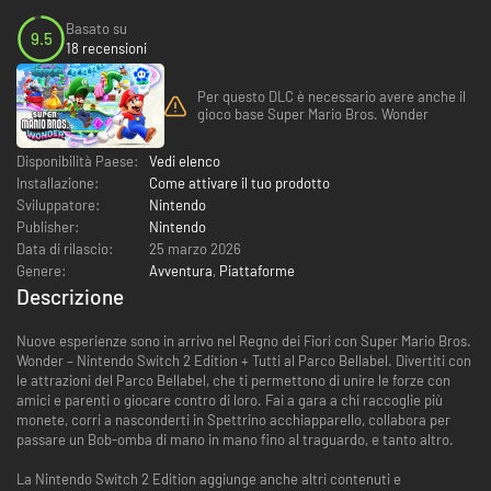
Basato su
9.5
18 recensioni
Per questo DLC è necessario avere anche il
gioco base Super Mario Bros. Wonder
Disponibilità Paese:
Vedi elenco
Installazione:
Come attivare il tuo prodotto
Sviluppatore:
Nintendo
Publisher:
Nintendo
Data di rilascio:
25 marzo 2026
Genere:
Avventura
,
Piattaforme
Descrizione
Nuove esperienze sono in arrivo nel Regno dei Fiori con Super Mario Bros.
Wonder – Nintendo Switch 2 Edition + Tutti al Parco Bellabel. Divertiti con
le attrazioni del Parco Bellabel, che ti permettono di unire le forze con
amici e parenti o giocare contro di loro. Fai a gara a chi raccoglie più
monete, corri a nasconderti in Spettrino acchiapparello, collabora per
passare un Bob-omba di mano in mano fino al traguardo, e tanto altro.
La Nintendo Switch 2 Edition aggiunge anche altri contenuti e