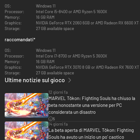
Crea il tuo team di leggendari personaggi Marvel nel picchiaduro a
OS:
Windows 11
squadre 4v4 definitivo, realizzato da PlayStation Studios, Arc System
Processor:
Intel Core i5-8400 or AMD Ryzen 5 1600X
Works e Marvel Games.
Memory:
16 GB RAM
Graphics:
NVIDIA GeForce RTX 2060 6GB or AMD Radeon RX 6600 XT
È tempo di creare la squadra dei tuoi sogni e scatenare impetuosi scontri
Storage:
27 GB available space
4v4. Scegli i tuoi personaggi Marvel preferiti in un roster di 20 tra i
supereroi e cattivi più amati, ridisegnati in una veste ispirata agli anime.
raccomandati
*
Se i tuoi preferiti non sono ancora disponibili, non disperare: altri si
aggiungeranno alla lotta.
OS:
Windows 11
Processor:
Intel Core i7-8700 or AMD Ryzen 5 3600X
Memory:
16 GB RAM
Graphics:
NVIDIA GeForce RTX 3070 8 GB or AMD Radeon RX 7600 XT
Storage:
27 GB available space
Ultime notizie sul gioco
12 giorni fa
MARVEL Tōkon: Fighting Souls ha chiuso la
beta nonostante una versione per PC
considerata un disastro
5
14 giorni fa
La beta aperta di MARVEL Tōkon: Fighting
Souls ha avuto un inizio un po’ caotico