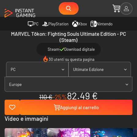
PC
PlayStation
Xbox
Nintendo
MARVEL Tōkon: Fighting Souls Ultimate Edition - PC
(Steam)
Steam
Download digitale
30 utenti su questa pagina
PC
Ultimate Edizione
Europe
82.49 €
110 €
-25%
Aggiungi al carrello
Video e immagini