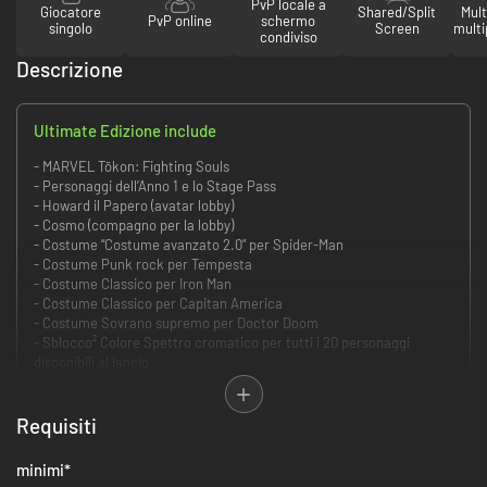
PvP locale a
Giocatore
Shared/Split
Mult
PvP online
schermo
singolo
Screen
multi
condiviso
Descrizione
Ultimate Edizione include
- MARVEL Tōkon: Fighting Souls
- Personaggi dell’Anno 1 e lo Stage Pass
- Howard il Papero (avatar lobby)
- Cosmo (compagno per la lobby)
- Costume “Costume avanzato 2.0” per Spider-Man
- Costume Punk rock per Tempesta
- Costume Classico per Iron Man
- Costume Classico per Capitan America
- Costume Sovrano supremo per Doctor Doom
- Sblocco² Colore Spettro cromatico per tutti i 20 personaggi
disponibili al lancio
L'edizione include:
Requisiti
MARVEL Tōkon: Fighting Souls
minimi
*