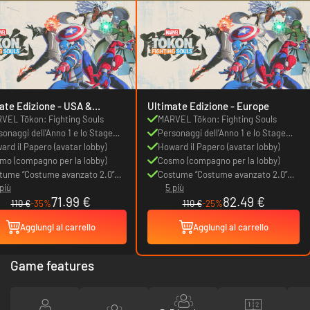
e Edizione - USA &
Ultimate Edizione - Europe
da
VEL Tōkon: Fighting Souls
MARVEL Tōkon: Fighting Souls
sonaggi dell’Anno 1 e lo Stage
Personaggi dell’Anno 1 e lo Stage
s
ard il Papero (avatar lobby)
Pass
Howard il Papero (avatar lobby)
mo (compagno per la lobby)
Cosmo (compagno per la lobby)
tume “Costume avanzato 2.0”
Costume “Costume avanzato 2.0”
più
5 più
 Spider-Man
per Spider-Man
71.99 €
82.49 €
110 €
-35%
110 €
-25%
Aggiungi al carrello
Aggiungi al carrello
Game features