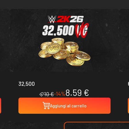
32,500
8.59 €
-14%
10 €
Aggiungi al carrello