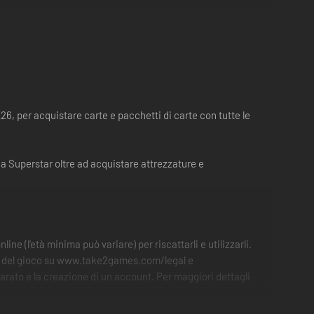
26, per acquistare carte e pacchetti di carte con tutte le
ia Superstar oltre ad acquistare attrezzature e
e (l'età minima può variare) per riscattarli e utilizzarli.
izio del gioco su www.take2games.com/legal e
rato e la creazione di un account. Per maggiori dettagli