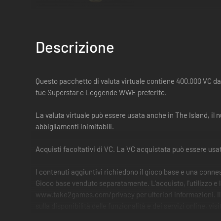
Descrizione
Questo pacchetto di valuta virtuale contiene 400.000 VC da u
tue Superstar e Leggende WWE preferite.
La valuta virtuale può essere usata anche in The Island, il
abbigliamenti inimitabili.
Acquisti facoltativi di VC. La VC acquistata può essere us
I contenuti aggiuntivi richiedono il gioco base e una conness
Gioco base venduto separatamente. L'acquisto, l'utilizzo e 
www.take2games.com/privacy per ulteriori informazioni. Il
sulla disponibilità delle funzionalità e dei servizi online, v