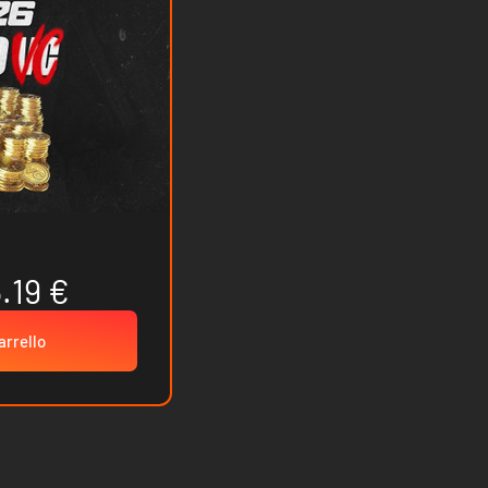
.19 €
arrello