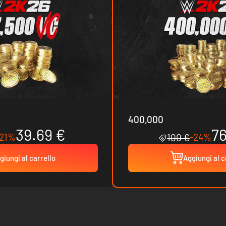
400,000
39.69 €
76
-21%
-24%
100 €
giungi al carrello
Aggiungi al c