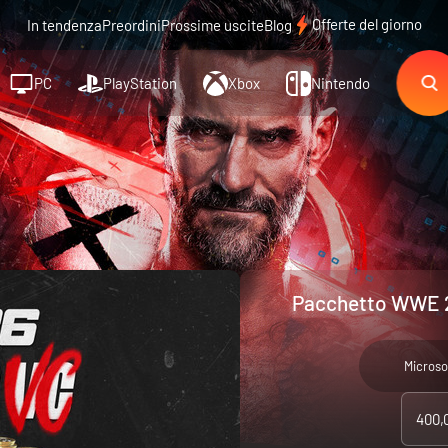
Offerte del giorno
In tendenza
Preordini
Prossime uscite
Blog
PC
PlayStation
Xbox
Nintendo
Pacchetto WWE 2
Microso
400,