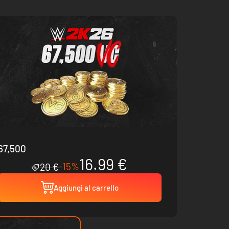
67,500
16.99 €
-15%
20 €
Aggiungi al carrello