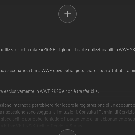
tilizzare in La mia FAZIONE, il gioco di carte collezionabili in WWE 2K
 nuovo scenario a tema WWE dove potrai potenziare i tuoi attributi La m
ata esclusivamente in WWE 2K26 e non è trasferibile.
ione Internet e potrebbero richiedere la registrazione di un account onlin
la riscossione sono soggetti a limitazioni. Consulta i Termini di Serv
 gioco online potrebbe richiedere il pagamento di un abbonamento sepa
isita https://bit.ly/2K-Online-Services-Status.