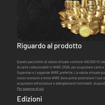
Riguardo al prodotto
Questo pacchetto di valuta virtuale contiene 400.000 VC da 
di carte collezionabili in WWE 2K26, per acquistare carte e 
Superstar e Leggende WWE preferite. La valuta virtuale può essere usata anche in The Island, il
nuovo scenario a tema WWE dove potrai potenziare i tuoi at
acquistare attrezzature e abbigliamenti inimitabili. Acquisti facoltativi di VC. La VC acquistata
può essere ...
Per saperne di più
Edizioni