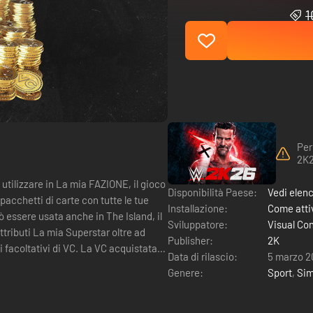
1
Per
2K
utilizzare in La mia FAZIONE, il gioco
Disponibilità Paese:
Vedi elen
pacchetti di carte con tutte le tue
Installazione:
Come attiv
Sviluppatore:
Visual Co
tributi La mia Superstar oltre ad
Publisher:
2K
Data di rilascio:
5 marzo 2
Genere:
Sport
,
Sim