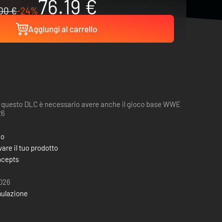
76.19 €
00 €
-24%
Aggiungi al carrello
 questo DLC è necessario avere anche il gioco base WWE
26
co
are il tuo prodotto
ncepts
026
ulazione