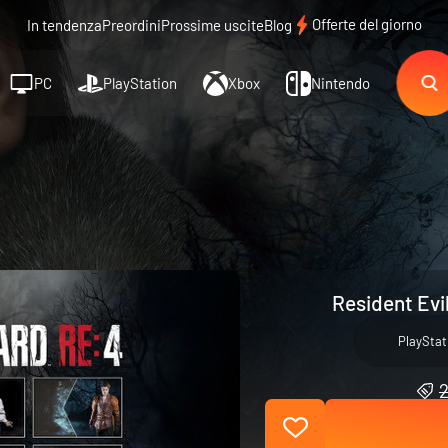
Offerte del giorno
In tendenza
Preordini
Prossime uscite
Blog
PC
PlayStation
Xbox
Nintendo
Resident Evi
PlayStat