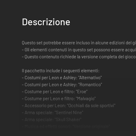
Descrizione
Questo set potrebbe essere incluso in alcune edizioni del g
- Gli elementi contenuti in questo set possono essere acquis
- Questo contenuto richiede la versione completa del gioco
Il pacchetto include i seguenti elementi:
- Costumi per Leon e Ashley: "Alternativo"
- Costumi per Leon e Ashley: "Romantico"
- Costume per Leon e filtro: "Eroe"
- Costume per Leon e filtro: "Malvagio"
- Accessorio per Leon: "Occhiali da sole sportivi"
- Arma speciale: "Sentinel Nine"
- Arma speciale: "Skull Shaker"
- Musica ed effetti sonori: "Versione originale"
- Mappa dei tesori: Espansione