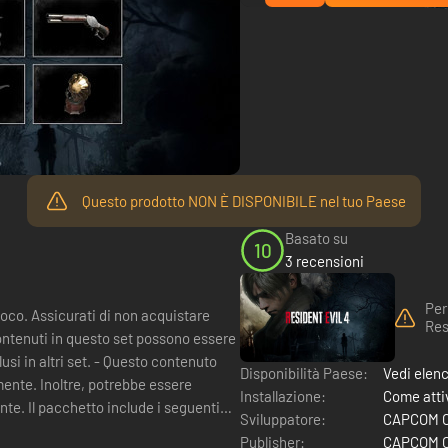
Questo prodotto NON È DISPONIBILE nel tuo Paese
Basato su
10
3 recensioni
Per
ioco. Assicurati di non acquistare
Res
contenuti in questo set possono essere
si in altri set. - Questo contenuto
Disponibilità Paese:
Vedi elen
ente. Inoltre, potrebbe essere
Installazione:
Come attiv
eguenti
Sviluppatore:
CAPCOM Co
Publisher:
CAPCOM Co