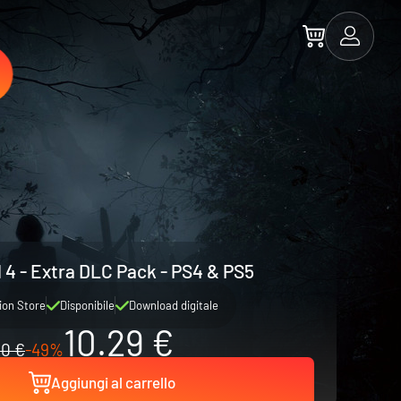
l 4 - Extra DLC Pack - PS4 & PS5
ion Store
Disponibile
Download digitale
10.29 €
20 €
-49%
Aggiungi al carrello