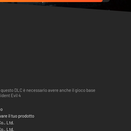
 questo DLC è necessario avere anche il gioco base
ident Evil 4
co
are il tuo prodotto
., Ltd.
., Ltd.