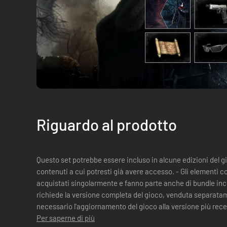
Riguardo al prodotto
Questo set potrebbe essere incluso in alcune edizioni del g
contenuti a cui potresti già avere accesso. - Gli elementi 
acquistati singolarmente e fanno parte anche di bundle inclu
richiede la versione completa del gioco, venduta separatam
necessario l'aggiornamento del gioco alla versione più recente. Il pacchetto include i s
elementi: - Costumi...
Per saperne di più