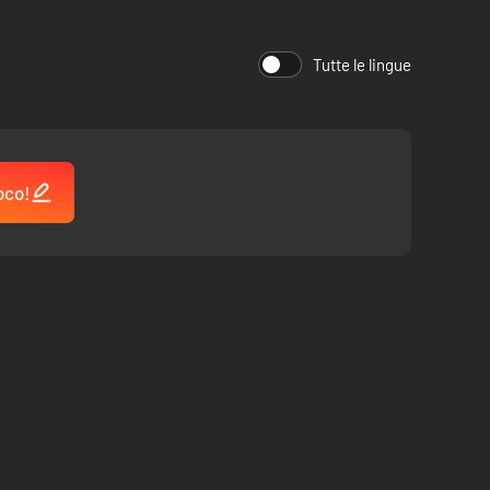
) con il contenuto extra a pagamento, Separate Ways:
Tutte le lingue
oco!