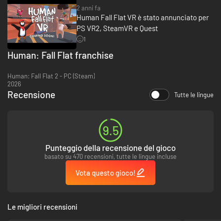
2 anni fa
Human Fall Flat VR è stato annunciato per
PS VR2, SteamVR e Quest
1
Human: Fall Flat franchise
Human Fall Flat è un esilarante platformer ambientato in
surreali paesaggi fluttuanti.
Human: Fall Flat 2 - PC (Steam)
2026
Ogni livello offre un nuovo ambiente da esplorare, da ville, castelli, e
Recensione
Tutte le lingue
avventure azteche, a montagne innevate, misteriosi paesaggi notturni e
zone industriali. I puzzle di qualità e la possibilità di percorsi di gioco
alternativi premiano l'ingegnosità e la curiosità.
9.5
Punteggio della recensione del gioco
Più umani, più confusione
basato su 470 recensioni, tutte le lingue incluse
Vota questo gioco!
Le migliori recensioni