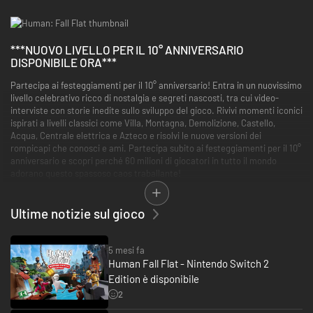
***NUOVO LIVELLO PER IL 10° ANNIVERSARIO
DISPONIBILE ORA***
Partecipa ai festeggiamenti per il 10° anniversario! Entra in un nuovissimo
livello celebrativo ricco di nostalgia e segreti nascosti, tra cui video-
interviste con storie inedite sullo sviluppo del gioco. Rivivi momenti iconici
ispirati a livelli classici come Villa, Montagna, Demolizione, Castello,
Acqua, Centrale elettrica e Azteco e risolvi le nuove versioni dei
rompicapi che conosci e ami. Partecipa subito ai festeggiamenti per il 10°
anniversario e scopri perché 60 milioni di giocatori in tutto il mondo
adorano questo spassoso caos traballante!
Unisciti a 60 milioni di giocatori tra tutti i formati ed esplora oltre 5.000
livelli non ufficiali dei creatori della nostra community!
Ultime notizie sul gioco
5 mesi fa
Human Fall Flat - Nintendo Switch 2
Edition è disponibile
2