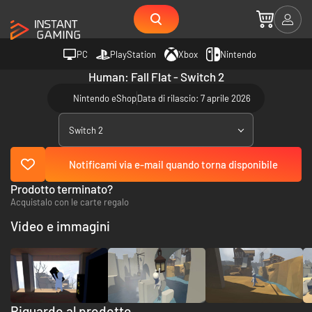
PC
PlayStation
Xbox
Nintendo
Human: Fall Flat - Switch 2
Nintendo eShop
Data di rilascio: 7 aprile 2026
Switch 2
Notificami via e-mail quando torna disponibile
Prodotto terminato?
Acquistalo con le carte regalo
Video e immagini
Riguardo al prodotto