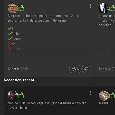
Serve una mano per spingere quel masso sulla catapulta o buttare giù
quel muro? Trasforma la tua partita a Human Fall Flat con fino a 8
Allora molto bello ma aspettate come me il 2 che
gioco scas
giocatori in multigiocatore online.
sicuramente vi dara piu traumi del primo
miei amicon
godendo
Si
Bello
Una tela bianca
Bianco
No
Brutto
Nero
godo
12 aprile 2025
6
12 aprile 2
Recensioni recenti
Personalizza il tuo umano con completi da costruttore, chef, skydiver,
minatore, astronauta e ninja. Scegli la testa, il corpo e le gambe, esprimi
la tua creatività con i colori!
Non ho nulla da togliergli è un gioco d'infanzia davvero
ADORO
davvero bello
Meraviglie di laboratorio