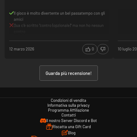
Il gioco è molto divertente un bel passatempo con gli
amici
Qua c'è scritto "contro (opzionale)" ma non ho nessun
contro
12 marzo 2026
0
10 luglio 2
Il laboratorio di Human Fall Flat (esclusiva Steam) è un favoloso
strumento che assieme ad Unity permette ai giocatori di costruire i propri
contenuti per Human Fall Flat e di condividerli con tutto il mondo. Non ti
interessa costruire livelli, lobby e skin? Puoi esplorare e scaricare le
Guarda più recensione!
creazioni altrui direttamente su Steam!
Una comunità vivace
Condizioni di vendita
Informativa sulla privacy
Programma Affiliazione
Contatti
Il nostro Server Discord e Bot
Riscatta una Gift Card
Blog