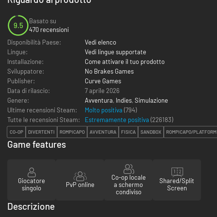
Basato su
9.5
470 recensioni
Disponibilità Paese:
Vedi elenco
Lingue:
Vedi lingue supportate
Installazione:
Come attivare il tuo prodotto
Sviluppatore:
No Brakes Games
Publisher:
Curve Games
Data di rilascio:
7 aprile 2026
Genere:
Avventura
,
Indies
,
Simulazione
Ultime recensioni Steam:
Molto positiva
(794)
Tutte le recensioni Steam:
Estremamente positiva
(
226183
)
CO-OP
DIVERTENTI
ROMPICAPO
AVVENTURA
FISICA
SANDBOX
ROMPICAPO/PLATFORM
Game features
Co-op locale
Giocatore
Shared/Split
PvP online
a schermo
singolo
Screen
condiviso
Descrizione